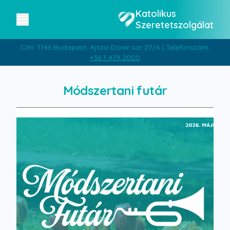
Katolikus
Szeretetszolgálat
Cím: 1146 Budapest, Ajtósi Dürer sor 27/A | Telefonszám:
+36 1 479 2000
Módszertani futár