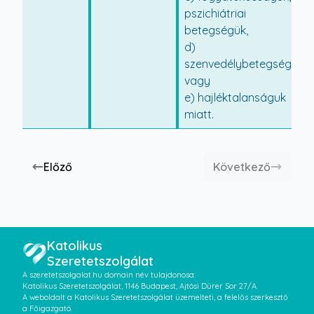
pszichiátriai
betegségük,
d)
szenvedélybetegségük,
vagy
e) hajléktalanságuk
miatt.
Előző
Következő
Katolikus
Szeretetszolgálat
A szeretetszolgalat.hu domain név tulajdonosa:
Katolikus Szeretetszolgálat, 1146 Budapest, Ajtósi Dürer Sor 27/A.
A weboldalt a Katolikus Szeretetszolgálat üzemelteti, a felelős szerkesztő
a Főigazgató.