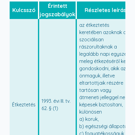
Érintett
Kulcsszó
Részletes leírás
jogszabályok
az étkeztetés
keretében azoknak a
szociálisan
rászorultaknak a
legalább napi egyszeri
meleg étkezéséről kell
gondoskodni, akik azt
önmaguk, illetve
eltartottjaik részére
tartósan vagy
átmeneti jelleggel nem
1993. évi III. tv.
Étkeztetés
képesek biztosítani,
62. § (1)
különösen
a) koruk,
b) egészségi állapotuk,
c) fogyatékosságuk,