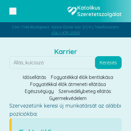
Katolikus
Szeretetszolgálat
Cím: 1146 Budapest, Ajtósi Dürer sor 27/A | Telefonszám:
+36 1 479 2000
Karrier
Keresés
Idősellátás
Fogyatékkal élők bentlakása
Fogyatékkal élők átmeneti ellátása
Egészségügy
Szenvedélybeteg ellátás
Gyermekvédelem
Szervezetünk keresi új munkatársát az alábbi
pozíciókba: