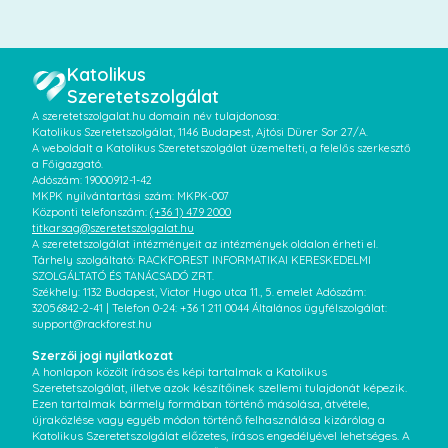
Katolikus
Szeretetszolgálat
A szeretetszolgalat.hu domain név tulajdonosa:
Katolikus Szeretetszolgálat, 1146 Budapest, Ajtósi Dürer Sor 27/A.
A weboldalt a Katolikus Szeretetszolgálat üzemelteti, a felelős szerkesztő
a Főigazgató.
Adószám: 19000912-1-42
MKPK nyilvántartási szám: MKPK-007
Központi telefonszám:
(+36 1) 479 2000
titkarsag@szeretetszolgalat.hu
A szeretetszolgálat intézményeit az intézmények oldalon érheti el.
Tárhely szolgáltató: RACKFOREST INFORMATIKAI KERESKEDELMI
SZOLGÁLTATÓ ÉS TANÁCSADÓ ZRT.
Székhely: 1132 Budapest, Victor Hugo utca 11., 5. emelet Adószám:
32056842-2-41 | Telefon 0-24: +36 1 211 0044 Általános ügyfélszolgálat:
support@rackforest.hu
Szerzői jogi nyilatkozat
A honlapon közölt írásos és képi tartalmak a Katolikus
Szeretetszolgálat, illetve azok készítőinek szellemi tulajdonát képezik.
Ezen tartalmak bármely formában történő másolása, átvétele,
újraközlése vagy egyéb módon történő felhasználása kizárólag a
Katolikus Szeretetszolgálat előzetes, írásos engedélyével lehetséges. A