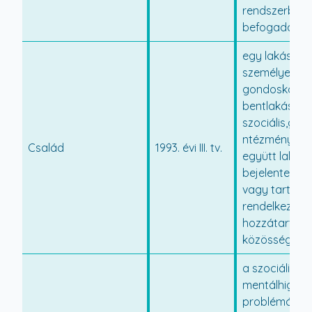
rendszerbe t
befogadás
egy lakásban
személyes
gondoskodás
bentlakásos
szociális,gy
ntézménybe
Család
1993. évi III. tv.
együtt lakó, o
bejelentett la
vagy tartózko
rendelkező kö
hozzátartoz
közössége;
a szociális v
mentálhigién
problémák, il