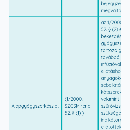
bejegyzett a
megváltoznak
az 1/2000. S
52. § (2) és a 
bekezdés szer
gyógyszercs
tartozó gyóg
továbbá az in
infúzióval tö
ellátáshoz s
anyagokat, a
sebellátásho
kötszereket,
(1/2000.
valamint a
Alapgyógyszerkészlet
SZCSM rend.
szűrővizsgál
52. § (1) )
szükséges re
indikátorcsík
ellátottaknak