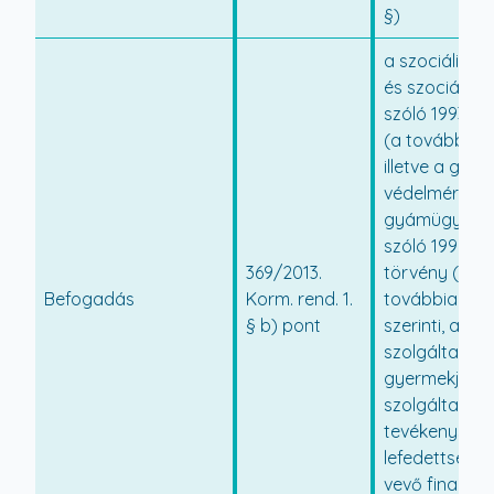
§)
a szociális i
és szociális e
szóló 1993. évi
(a továbbiakb
illetve a gye
védelméről é
gyámügyi iga
szóló 1997. év
369/2013.
törvény (a
Befogadás
Korm. rend. 1.
továbbiakban
§ b) pont
szerinti, a szo
szolgáltatáso
gyermekjóléti
szolgáltató
tevékenységek
lefedettségé
vevő finanszí