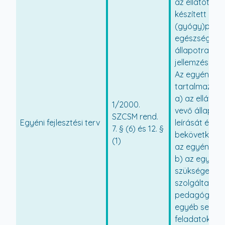
az ellátott s
készített
(gyógy)pedag
egészségi és 
állapotra vo
jellemzés ala
Az egyéni fejl
tartalmazza
a) az ellátás
1/2000.
vevő állapot
SZCSM rend.
Egyéni fejlesztési terv
leírását és a
7. § (6) és 12. §
bekövetkezett
(1)
az egyéni fejl
b) az egyénil
szükséges kü
szolgáltatáso
pedagógiai, m
egyéb segíts
feladatokat, 