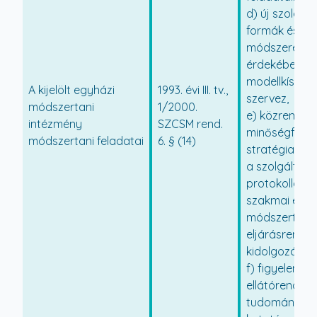
d) új szolgált
formák és sz
módszerek b
érdekében
modellkísérle
A kijelölt egyházi
1993. évi III. tv.,
szervez,
módszertani
1/2000.
e) közreműkö
intézmény
SZCSM rend.
minőségfejles
módszertani feladatai
6. § (14)
stratégia, a 
a szolgáltatá
protokollok, 
szakmai elle
módszertaná
eljárásrendjé
kidolgozásáb
f) figyelemmel
ellátórendsze
tudományos