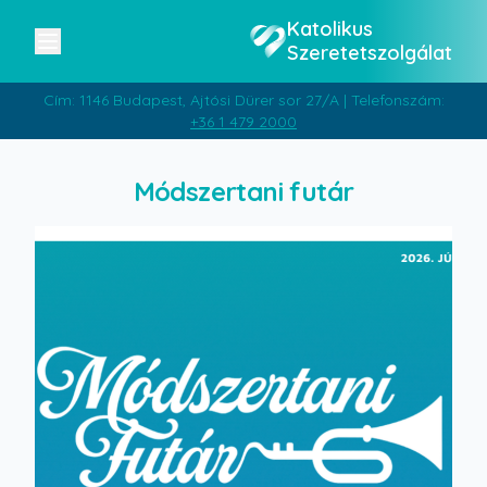
Katolikus
Szeretetszolgálat
Cím: 1146 Budapest, Ajtósi Dürer sor 27/A | Telefonszám:
+36 1 479 2000
Módszertani futár