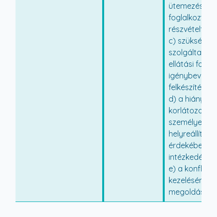
ütemezését, 
foglalkoztat
részvételt,
c) szükség sze
szolgáltatás 
ellátási form
igénybevételé
felkészítést,
d) a hiányzó,
korlátozotta
személyes fu
helyreállítása
érdekében t
intézkedéseke
e) a konflikt
kezelésének,
megoldásána