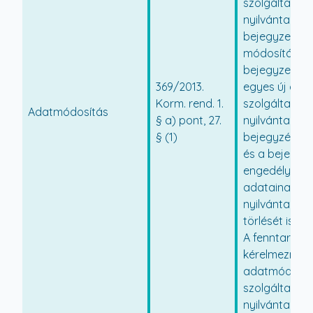
szolgáltatói
nyilvántartás
bejegyzett a
módosítása, 
bejegyzett e
369/2013.
egyes új ada
Korm. rend. 1.
szolgáltatói
Adatmódosítás
§ a) pont, 27.
nyilvántartá
§ (1)
bejegyzését
és a bejegyze
engedélyes 
adatainak a s
nyilvántartás
törlését is.
A fenntartó k
kérelmezni az
adatmódosítá
szolgáltatói
nyilvántartá