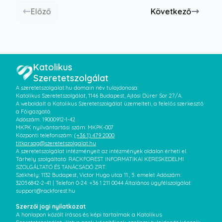
Előző
Következő
Katolikus
Szeretetszolgálat
A szeretetszolgalat.hu domain név tulajdonosa:
Katolikus Szeretetszolgálat, 1146 Budapest, Ajtósi Dürer Sor 27/A.
A weboldalt a Katolikus Szeretetszolgálat üzemelteti, a felelős szerkesztő
a Főigazgató.
Adószám: 19000912-1-42
MKPK nyilvántartási szám: MKPK-007
Központi telefonszám:
(+36 1) 479 2000
titkarsag@szeretetszolgalat.hu
A szeretetszolgálat intézményeit az intézmények oldalon érheti el.
Tárhely szolgáltató: RACKFOREST INFORMATIKAI KERESKEDELMI
SZOLGÁLTATÓ ÉS TANÁCSADÓ ZRT.
Székhely: 1132 Budapest, Victor Hugo utca 11., 5. emelet Adószám:
32056842-2-41 | Telefon 0-24: +36 1 211 0044 Általános ügyfélszolgálat:
support@rackforest.hu
Szerzői jogi nyilatkozat
A honlapon közölt írásos és képi tartalmak a Katolikus