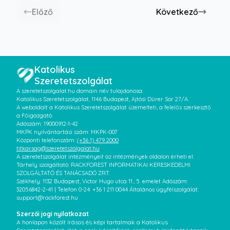
Előző
Következő
Katolikus
Szeretetszolgálat
A szeretetszolgalat.hu domain név tulajdonosa:
Katolikus Szeretetszolgálat, 1146 Budapest, Ajtósi Dürer Sor 27/A.
A weboldalt a Katolikus Szeretetszolgálat üzemelteti, a felelős szerkesztő
a Főigazgató.
Adószám: 19000912-1-42
MKPK nyilvántartási szám: MKPK-007
Központi telefonszám:
(+36 1) 479 2000
titkarsag@szeretetszolgalat.hu
A szeretetszolgálat intézményeit az intézmények oldalon érheti el.
Tárhely szolgáltató: RACKFOREST INFORMATIKAI KERESKEDELMI
SZOLGÁLTATÓ ÉS TANÁCSADÓ ZRT.
Székhely: 1132 Budapest, Victor Hugo utca 11., 5. emelet Adószám:
32056842-2-41 | Telefon 0-24: +36 1 211 0044 Általános ügyfélszolgálat:
support@rackforest.hu
Szerzői jogi nyilatkozat
A honlapon közölt írásos és képi tartalmak a Katolikus