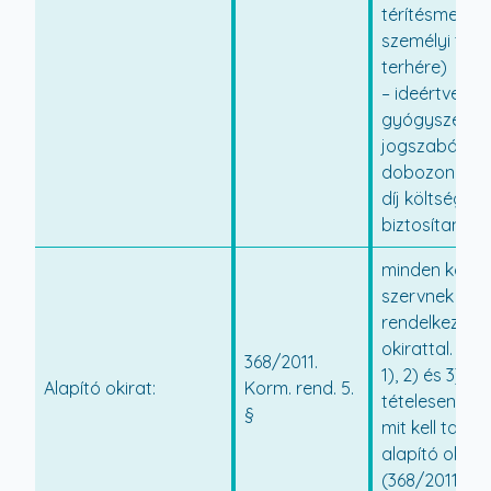
térítésmente
személyi téríté
terhére)
– ideértve a
gyógyszerért
jogszabály a
dobozonként 
díj költségét i
biztosítani.
minden költs
szervnek kell
rendelkeznie 
okirattal. Az Á
368/2011.
1), 2) és 3) b
Alapító okirat:
Korm. rend. 5.
tételesen fels
§
mit kell tarta
alapító okira
(368/2011. Kor