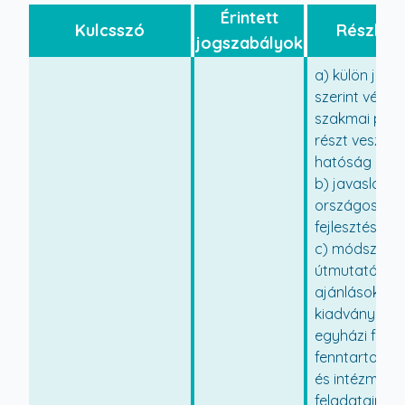
Érintett
Kulcsszó
Részlete
jogszabályok
a) külön jogs
szerint vélem
szakmai pro
részt vesz a s
hatóság ellen
b) javaslatot
országos ell
fejlesztésére,
c) módszerta
útmutatókkal
ajánlásokkal
kiadványokkal
egyházi fennt
fenntartott s
és intézmény
feladatainak t