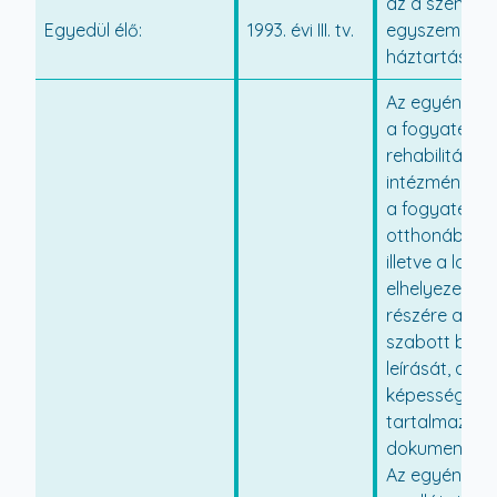
az a személy,
Egyedül élő:
1993. évi III. tv.
egyszemélye
háztartásban 
Az egyéni fejl
a fogyatékos
rehabilitációs
intézményébe
a fogyatékos
otthonában,
illetve a lak
elhelyezett s
részére az e
szabott bán
leírását, az ö
képesség fejl
tartalmazó
dokumentáci
Az egyéni fejl