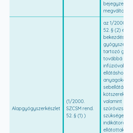
bejegyzett a
megváltoznak
az 1/2000. S
52. § (2) és a 
bekezdés szer
gyógyszercs
tartozó gyóg
továbbá az in
infúzióval tö
ellátáshoz s
anyagokat, a
sebellátásho
kötszereket,
(1/2000.
valamint a
Alapgyógyszerkészlet
SZCSM rend.
szűrővizsgál
52. § (1) )
szükséges re
indikátorcsík
ellátottaknak