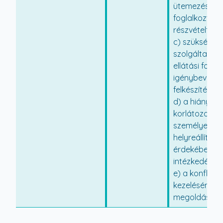
ütemezését, 
foglalkoztat
részvételt,
c) szükség sze
szolgáltatás 
ellátási form
igénybevételé
felkészítést,
d) a hiányzó,
korlátozotta
személyes fu
helyreállítása
érdekében t
intézkedéseke
e) a konflikt
kezelésének,
megoldásána