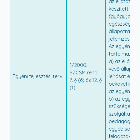
az ellátott s
készített
(gyógy)pedag
egészségi és 
állapotra vo
jellemzés ala
Az egyéni fejl
tartalmazza
a) az ellátás
1/2000.
vevő állapot
SZCSM rend.
Egyéni fejlesztési terv
leírását és a
7. § (6) és 12. §
bekövetkezett
(1)
az egyéni fejl
b) az egyénil
szükséges kü
szolgáltatáso
pedagógiai, m
egyéb segíts
feladatokat, 