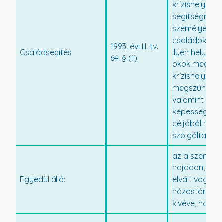
krízishelyzet 
segítségre sz
személyek,
családok sz
1993. évi III. tv.
Családsegítés
ilyen helyzet
64. § (1)
okok megelő
krízishelyzet
megszünteté
valamint az é
képesség me
céljából nyújt
szolgáltatás.
az a személy,
hajadon, nőtl
Egyedül álló:
elvált vagy
házastársától
kivéve, ha éle