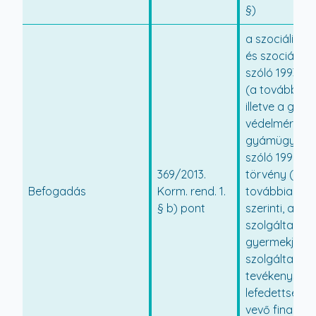
§)
a szociális i
és szociális e
szóló 1993. évi
(a továbbiakb
illetve a gye
védelméről é
gyámügyi iga
szóló 1997. év
369/2013.
törvény (a
Befogadás
Korm. rend. 1.
továbbiakban
§ b) pont
szerinti, a szo
szolgáltatáso
gyermekjóléti
szolgáltató
tevékenységek
lefedettségé
vevő finanszí