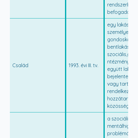
rendszerbe t
befogadás
egy lakásban
személyes
gondoskodás
bentlakásos
szociális,gy
ntézménybe
Család
1993. évi III. tv.
együtt lakó, o
bejelentett la
vagy tartózko
rendelkező kö
hozzátartoz
közössége;
a szociális v
mentálhigién
problémák, il