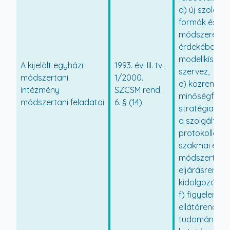
d) új szolgált
formák és sz
módszerek b
érdekében
modellkísérle
A kijelölt egyházi
1993. évi III. tv.,
szervez,
módszertani
1/2000.
e) közreműkö
intézmény
SZCSM rend.
minőségfejles
módszertani feladatai
6. § (14)
stratégia, a 
a szolgáltatá
protokollok, 
szakmai elle
módszertaná
eljárásrendjé
kidolgozásáb
f) figyelemmel
ellátórendsze
tudományos