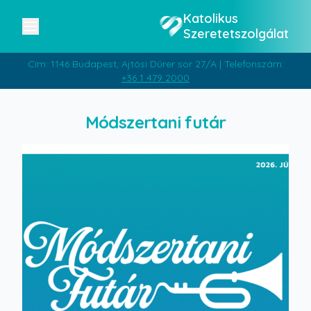
Katolikus
Szeretetszolgálat
Cím: 1146 Budapest, Ajtósi Dürer sor 27/A | Telefonszám:
+36 1 479 2000
Módszertani futár