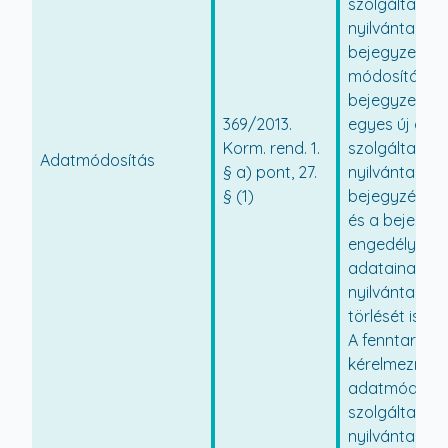
szolgáltatói
nyilvántartás
bejegyzett a
módosítása, 
bejegyzett e
369/2013.
egyes új ada
Korm. rend. 1.
szolgáltatói
Adatmódosítás
§ a) pont, 27.
nyilvántartá
§ (1)
bejegyzését
és a bejegyze
engedélyes 
adatainak a s
nyilvántartás
törlését is.
A fenntartó k
kérelmezni az
adatmódosítá
szolgáltatói
nyilvántartá