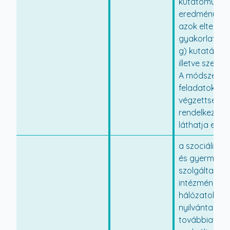
kutatómunka
eredményeit, 
azok elterjes
gyakorlati al
g) kutatásoka
illetve szervez
A módszertan
feladatokat f
végzettségge
rendelkező s
láthatja el.
a szociális, g
és gyermekv
szolgáltatók,
intézmények 
hálózatok ha
nyilvántartá
továbbiakban