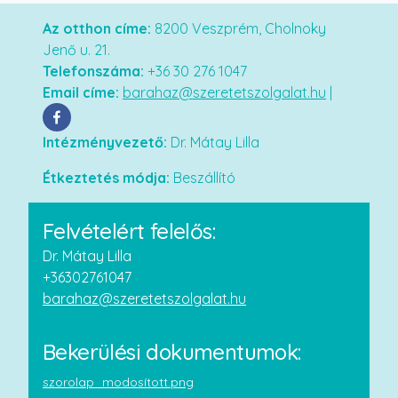
Az otthon címe:
8200 Veszprém, Cholnoky
Jenő u. 21.
Telefonszáma:
+36 30 276 1047
Email címe:
barahaz@szeretetszolgalat.hu
|
Intézményvezető:
Dr. Mátay Lilla
Étkeztetés módja:
Beszállító
Felvételért felelős:
Dr. Mátay Lilla
+36302761047
barahaz@szeretetszolgalat.hu
Bekerülési dokumentumok:
szorolap_modosított.png