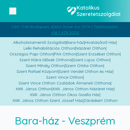
Katolikus
Szeretetszolgálat
Cím: 1146 Budapest, Ajtósi Dürer sor 27/A | Telefonszám:
+36 1 479 2000
Alkoholistamentő Szolgálat
|
Bara-ház
|
Hivatásőrző Ház
|
Lelki Rehabilitációs Otthon
|
Názáret Otthon
|
Országos Papi Otthon
|
PAX Otthon
|
Szent Erzsébet Otthon
|
Szent Klára Idősek Otthona
|
Szent Lajos Otthon
|
Szent Mihály Otthon
|
Szent Ottilia Otthon
|
Szent Rafael Központ
|
Szent Vendel Otthon és Ház
|
Szent Vince Otthon
|
Szent Vince Otthon Családok Átmeneti Otthona
|
XXIII. János Otthon
|
XXIII. János Otthon Názáret Ház
|
XXIII. János Otthon Okos Gizella Ház
|
XXIII. János Otthon Szent József Ház
|
Zárdakert Otthon
Bara-ház
- Veszprém