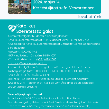
2024. május 14.
Kerítést újítottak fel Veszprémben közösségi összefogással
További hírek
Katolikus
Szeretetszolgálat
A szeretetszolgalat.hu domain név tulajdonosa:
Katolikus Szeretetszolgálat, 1146 Budapest, Ajtósi Dürer Sor 27/A.
A weboldalt a Katolikus Szeretetszolgálat üzemelteti, a felelős szerkesztő
a Főigazgató.
Adószám: 19000912-1-42
MKPK nyilvántartási szám: MKPK-007
Központi telefonszám:
(+36 1) 479 2000
titkarsag@szeretetszolgalat.hu
A szeretetszolgálat intézményeit az intézmények oldalon érheti el.
Tárhely szolgáltató: RACKFOREST INFORMATIKAI KERESKEDELMI
SZOLGÁLTATÓ ÉS TANÁCSADÓ ZRT.
Székhely: 1132 Budapest, Victor Hugo utca 11., 5. emelet Adószám:
32056842-2-41 | Telefon 0-24: +36 1 211 0044 Általános ügyfélszolgálat:
support@rackforest.hu
Szerzői jogi nyilatkozat
A honlapon közölt írásos és képi tartalmak a Katolikus
Szeretetszolgálat, illetve azok készítőinek szellemi tulajdonát képezik.
Ezen tartalmak bármely formában történő másolása, átvétele,