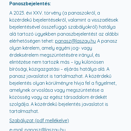
Panaszbejelentés:
A 2023. évi XXV. törvény (a panaszokról, a
közérdekű bejelentésekről, valamint a visszaélések
bejelentésével összefüggő szabályokról) hatálya
alá tartozó ügyekben panaszbejelentést az alábbi
elérhetőségen tehet:
panasz@laszay.hu
A panasz
olyan kérelem, amely egyéni jog- vagy
érdeksérelem megszüntetésére irányul, és
elintézése nem tartozik más – így különösen
bírósági, közigazgatási – eljárás hatálya alá. A
panasz javaslatot is tartalmazhat. A közérdekű
bejelentés olyan körülményre hívja fel a figyelmet,
amelynek orvoslása vagy megszüntetése a
közösség vagy az egész társadalom érdekét
szolgálja. A közérdekű bejelentés javaslatot is
tartalmazhat.
Szabályzat (pdf mellékelve)
e-mail:
panasz@laszay.hu