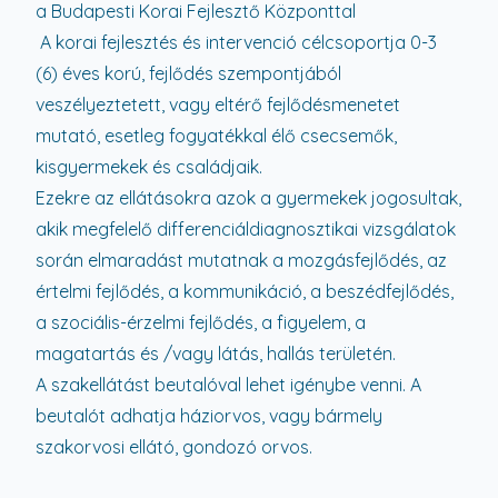
a Budapesti Korai Fejlesztő Központtal
A korai fejlesztés és intervenció célcsoportja 0-3
(6) éves korú, fejlődés szempontjából
veszélyeztetett, vagy eltérő fejlődésmenetet
mutató, esetleg fogyatékkal élő csecsemők,
kisgyermekek és családjaik.
Ezekre az ellátásokra azok a gyermekek jogosultak,
akik megfelelő differenciáldiagnosztikai vizsgálatok
során elmaradást mutatnak a mozgásfejlődés, az
értelmi fejlődés, a kommunikáció, a beszédfejlődés,
a szociális-érzelmi fejlődés, a figyelem, a
magatartás és /vagy látás, hallás területén.
A szakellátást beutalóval lehet igénybe venni. A
beutalót adhatja háziorvos, vagy bármely
szakorvosi ellátó, gondozó orvos.