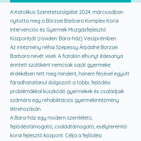
A Katolikus Szeretetszolgálat 2024. márciusában
nyitotta meg a Börzsei Barbara Komplex Korai
Intervenciós és Gyermek Mozgásfejlesztő
Központját (röviden: Bara-ház) Veszprémben.
Az intézmény néhai Szepessy Árpádné Börzsei
Barbara nevét viseli. A fiatalon elhunyt édesanya
érintett szülőként nemcsak saját gyermeke
érdekében tett meg mindent, hanem férjével együtt
fáradhatatlanul dolgozott a többi, fejlődési
problémákkal küszködő gyermekek és családjaik
számára egy rehabilitációs gyermekintézmény
létrehozásán.
A Bara-ház egy modern szemléletű,
fejlődéstámogató, családtámogató, esélyteremtő
korai fejlesztő központ. Célja a fejlődési