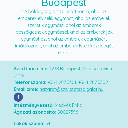
Budapest
" A boldogság ott talál otthonra, ahol az
emberek elviselik egymást, ahol az emberek
szeretik egymást, ahol az emberek
beszélgetnek egymással, ahol az emberek jók
egymáshoz, ahol az emberek egymásért
imádkoznak, ahol az emberek Isten közelségét
érzik."
Az otthon címe:
1238 Budapest, Grassalkovich
út 26
Telefonszáma:
+36 1 287 3301, +36 1 287 3302
Email címe:
nazaret@szeretetszolgalat.hu
|
Intézményvezető:
Medvés Erika
Ágazati azonosíto:
S0027596
Lakók száma:
54