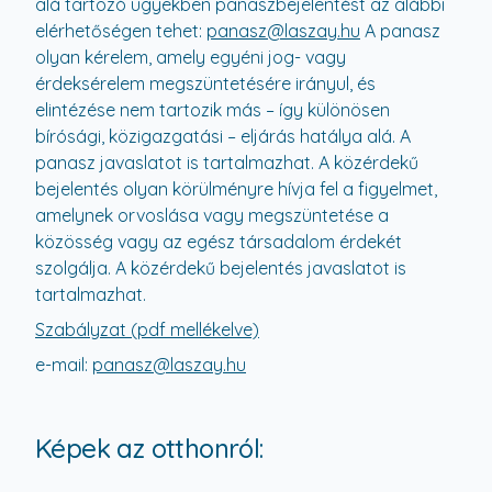
alá tartozó ügyekben panaszbejelentést az alábbi
elérhetőségen tehet:
panasz@laszay.hu
A panasz
olyan kérelem, amely egyéni jog- vagy
érdeksérelem megszüntetésére irányul, és
elintézése nem tartozik más – így különösen
bírósági, közigazgatási – eljárás hatálya alá. A
panasz javaslatot is tartalmazhat. A közérdekű
bejelentés olyan körülményre hívja fel a figyelmet,
amelynek orvoslása vagy megszüntetése a
közösség vagy az egész társadalom érdekét
szolgálja. A közérdekű bejelentés javaslatot is
tartalmazhat.
Szabályzat (pdf mellékelve)
e-mail:
panasz@laszay.hu
Képek az otthonról: