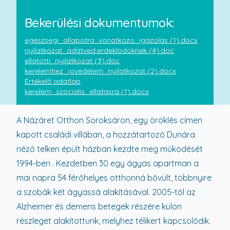
Bekerülési dokumentumok:
egeszsegi_allapotra_vonatkozo_igazolas (1).docx
nyilatkozat_adatved.erdeklodoknek (4).doc
ellatotti_nyilatkozat (3).doc
kerelemhez_jovedelem_nyilatkozat (2).docx
Értékelő adatlap
kerelem_szocialis_ellatasra (1).docx
A Názáret Otthon Soroksáron, egy öröklés címen
kapott családi villában, a hozzátartozó Dunára
néző telken épült házban kezdte meg működését
1994-ben . Kezdetben 30 egy ágyas apartman a
mai napra 54 férőhelyes otthonná bővült, többnyire
a szobák két ágyassá alakításával. 2005-től az
Alzheimer és demens betegek részére külön
részleget alakítottunk, melyhez télikert kapcsolódik.