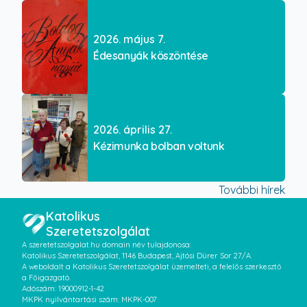
2026. május 7.
Édesanyák köszöntése
2026. április 27.
Kézimunka bolban voltunk
További hírek
Katolikus
Szeretetszolgálat
A szeretetszolgalat.hu domain név tulajdonosa:
Katolikus Szeretetszolgálat, 1146 Budapest, Ajtósi Dürer Sor 27/A.
A weboldalt a Katolikus Szeretetszolgálat üzemelteti, a felelős szerkesztő
a Főigazgató.
Adószám: 19000912-1-42
MKPK nyilvántartási szám: MKPK-007