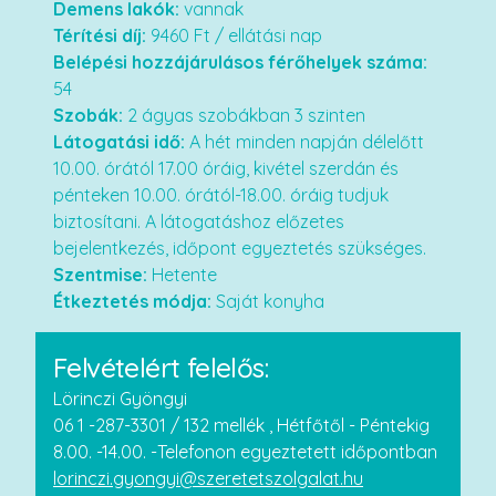
Demens lakók:
vannak
Térítési díj:
9460
Ft / ellátási nap
Belépési hozzájárulásos férőhelyek száma:
54
Szobák:
2 ágyas szobákban 3 szinten
Látogatási idő:
A hét minden napján délelőtt
10.00. órától 17.00 óráig, kivétel szerdán és
pénteken 10.00. órától-18.00. óráig tudjuk
biztosítani. A látogatáshoz előzetes
bejelentkezés, időpont egyeztetés szükséges.
Szentmise:
Hetente
Étkeztetés módja:
Saját konyha
Felvételért felelős:
Lörinczi Gyöngyi
06 1 -287-3301 / 132 mellék , Hétfőtől - Péntekig
8.00. -14.00. -Telefonon egyeztetett időpontban
lorinczi.gyongyi@szeretetszolgalat.hu