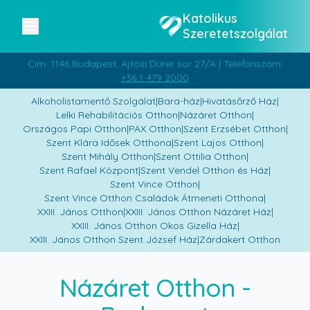
Katolikus
Szeretetszolgálat
Cím: 1146 Budapest, Ajtósi Dürer sor 27/A | Telefonszám:
+36 1 479 2000
Alkoholistamentő Szolgálat
|
Bara-ház
|
Hivatásőrző Ház
|
Lelki Rehabilitációs Otthon
|
Názáret Otthon
|
Országos Papi Otthon
|
PAX Otthon
|
Szent Erzsébet Otthon
|
Szent Klára Idősek Otthona
|
Szent Lajos Otthon
|
Szent Mihály Otthon
|
Szent Ottilia Otthon
|
Szent Rafael Központ
|
Szent Vendel Otthon és Ház
|
Szent Vince Otthon
|
Szent Vince Otthon Családok Átmeneti Otthona
|
XXIII. János Otthon
|
XXIII. János Otthon Názáret Ház
|
XXIII. János Otthon Okos Gizella Ház
|
XXIII. János Otthon Szent József Ház
|
Zárdakert Otthon
Názáret Otthon
-