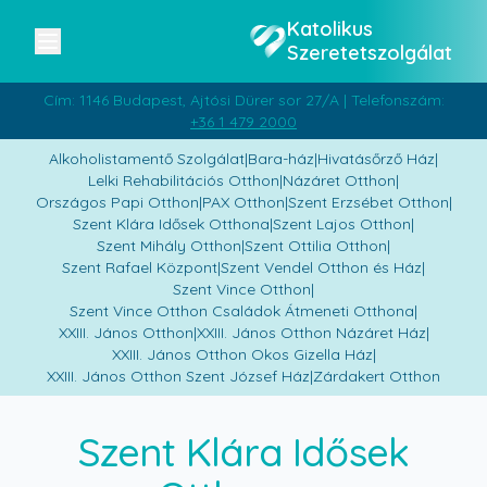
Katolikus
Szeretetszolgálat
Cím: 1146 Budapest, Ajtósi Dürer sor 27/A | Telefonszám:
+36 1 479 2000
Alkoholistamentő Szolgálat
|
Bara-ház
|
Hivatásőrző Ház
|
Lelki Rehabilitációs Otthon
|
Názáret Otthon
|
Országos Papi Otthon
|
PAX Otthon
|
Szent Erzsébet Otthon
|
Szent Klára Idősek Otthona
|
Szent Lajos Otthon
|
Szent Mihály Otthon
|
Szent Ottilia Otthon
|
Szent Rafael Központ
|
Szent Vendel Otthon és Ház
|
Szent Vince Otthon
|
Szent Vince Otthon Családok Átmeneti Otthona
|
XXIII. János Otthon
|
XXIII. János Otthon Názáret Ház
|
XXIII. János Otthon Okos Gizella Ház
|
XXIII. János Otthon Szent József Ház
|
Zárdakert Otthon
Szent Klára Idősek