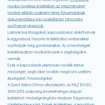
munka növelése érdekében az intézményben
történő ellátás csaknem teljes folyamatának
dokumentálása egy szakellátást támogató
szoftverrel végezzük.
Lakóink barátságokat, kapcsolatokat alakíthatnak
ki egymással, hasonló érdeklődésű emberekkel
oszthatják meg gondolataikat. Az ismeretségek
kialakításában munkatársaink is segítségükre
vannak.
Ezek a kapcsolatok jelentősen növelik életük
minőségét, segíti őket tovább megőrizni szellemi
épségüket, frissességüket.
A Szent Klára Otthon elkötelezett, az MSZ EN ISO
9001:2015 szabvány követelményei alapján
kialakított minőségirányítási rendszer folyamatos
tökéletesítése iránt. Ennek érdekében, a legjobban