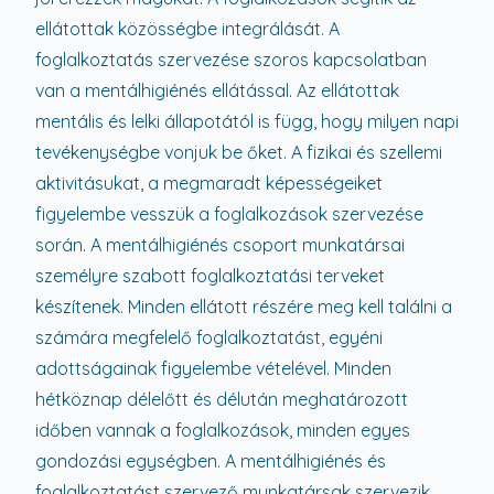
ellátottak közösségbe integrálását. A
foglalkoztatás szervezése szoros kapcsolatban
van a mentálhigiénés ellátással. Az ellátottak
mentális és lelki állapotától is függ, hogy milyen napi
tevékenységbe vonjuk be őket. A fizikai és szellemi
aktivitásukat, a megmaradt képességeiket
figyelembe vesszük a foglalkozások szervezése
során. A mentálhigiénés csoport munkatársai
személyre szabott foglalkoztatási terveket
készítenek. Minden ellátott részére meg kell találni a
számára megfelelő foglalkoztatást, egyéni
adottságainak figyelembe vételével. Minden
hétköznap délelőtt és délután meghatározott
időben vannak a foglalkozások, minden egyes
gondozási egységben. A mentálhigiénés és
foglalkoztatást szervező munkatársak szervezik