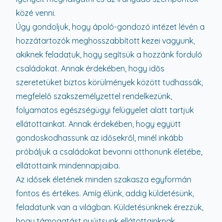
közé venni.
Úgy gondoljuk, hogy ápoló-gondozó intézet lévén a
hozzátartozók meghosszabbított kezei vagyunk,
akiknek feladatuk, hogy segítsük a hozzánk forduló
családokat. Annak érdekében, hogy idős
szeretetüket biztos körülmények között tudhassák,
megfelelő szakszemélyzettel rendelkezünk,
folyamatos egészségügyi felügyelet alatt tartjuk
ellátottainkat. Annak érdekében, hogy együtt
gondoskodhassunk az idősekről, minél inkább
próbáljuk a családokat bevonni otthonunk életébe,
ellátottaink mindennapjaiba.
Az idősek életének minden szakasza egyformán
fontos és értékes. Amíg élünk, addig küldetésünk,
feladatunk van a világban. Küldetésünknek érezzük,
hogy támogatást nyújtsunk ellátottainknak,