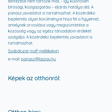
elintézése nem tartozik más – így különösen
bírósági, közigazgatási – eljárás hatálya alá. A
panasz javaslatot is tartalmazhat. A közérdekű
bejelentés olyan körülményre hívja fel a figyelmet,
amelynek orvoslása vagy megszüntetése a
közösség vagy az egész társadalom érdekét
szolgálja. A közérdekű bejelentés javaslatot is
tartalmazhat.
Szabályzat (pdf mellékelve)
e-mail:
panasz@laszay.hu
Képek az otthonról: