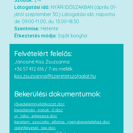
Szobák:
2-4
Látogatási idő:
NYÁRI IDŐSZAKBAN (április 01-
jétől szeptember 30.) Látogatási idő: naponta
de. 09.00-11.00, du. 13.00-18.30
Szentmise:
Hetente
Étkeztetés módja:
Saját konyha
Felvételért felelős:
Jánosiné Kiss Zsuzsanna
+36 57 412 616 / 7-es mellék
kiss.zsuzsanna@szeretetszolgalat.hu
Bekerülési dokumentumok:
jővedelemnyilatkozat.doc
beadando_iratok_0.doc
uj_lako_erkezese.doc
kerelem_szocialis_ellatas_igenybevetelehez.doc
adatfelveteli_lap.doc