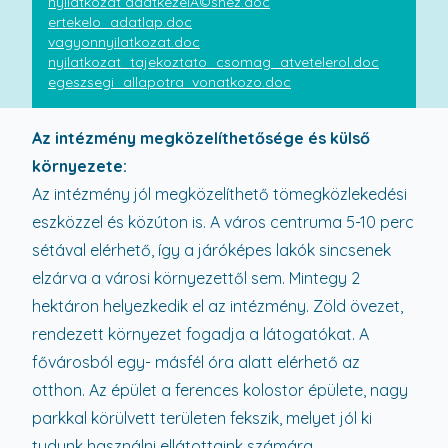
nyilatkozat adatkezelÃ©shez.doc
ertekelo_adatlap.doc
vagyonnyilatkozat.doc
nyilatkozat_tajekoztato_csomag_atvetelerol.doc
egeszsegi_allapotra_vonatkozo.doc
Az intézmény megközelíthetősége és külső
környezete:
Az intézmény jól megközelíthető tömegközlekedési
eszközzel és közúton is. A város centruma 5-10 perc
sétával elérhető, így a járóképes lakók sincsenek
elzárva a városi környezettől sem. Mintegy 2
hektáron helyezkedik el az intézmény. Zöld övezet,
rendezett környezet fogadja a látogatókat. A
fővárosból egy- másfél óra alatt elérhető az
otthon. Az épület a ferences kolostor épülete, nagy
parkkal körülvett területen fekszik, melyet jól ki
tudunk használni ellátottaink számára.