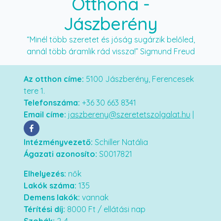
Otthona
-
Jászberény
“Minél több szeretet és jóság sugárzik belőled,
annál több áramlik rád vissza!” Sigmund Freud
Az otthon címe:
5100 Jászberény, Ferencesek
tere 1.
Telefonszáma:
+36 30 663 8341
Email címe:
jaszbereny@szeretetszolgalat.hu
|
Intézményvezető:
Schiller Natália
Ágazati azonosíto:
S0017821
Elhelyezés:
nők
Lakók száma:
135
Demens lakók:
vannak
Térítési díj:
8000
Ft / ellátási nap