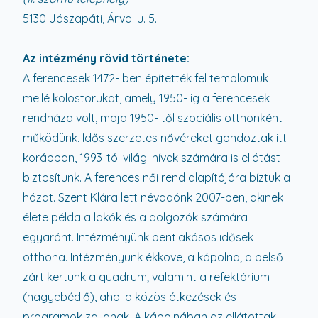
5130 Jászapáti, Árvai u. 5.
Az intézmény rövid története:
A ferencesek 1472- ben építették fel templomuk
mellé kolostorukat, amely 1950- ig a ferencesek
rendháza volt, majd 1950- től szociális otthonként
működünk. Idős szerzetes nővéreket gondoztak itt
korábban, 1993-tól világi hívek számára is ellátást
biztosítunk. A ferences női rend alapítójára bíztuk a
házat. Szent Klára lett névadónk 2007-ben, akinek
élete példa a lakók és a dolgozók számára
egyaránt. Intézményünk bentlakásos idősek
otthona. Intézményünk ékköve, a kápolna; a belső
zárt kertünk a quadrum; valamint a refektórium
(nagyebédlő), ahol a közös étkezések és
programok zajlanak. A kápolnában az ellátottak,