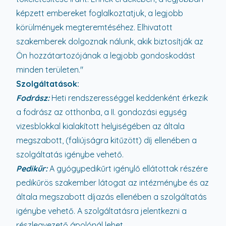
képzett embereket foglalkoztatjuk, a legjobb
körülmények megteremtéséhez. Elhivatott
szakemberek dolgoznak nálunk, akik biztosítják az
Ön hozzátartozójának a legjobb gondoskodást
minden területen."
Szolgáltatások:
Fodrász:
Heti rendszerességgel keddenként érkezik
a fodrász az otthonba, a II. gondozási egység
vizesblokkal kialakított helyiségében az általa
megszabott, (faliújságra kitűzött) díj ellenében a
szolgáltatás igénybe vehető.
Pedikűr:
A gyógypedikűrt igénylő ellátottak részére
pedikűrös szakember látogat az intézménybe és az
általa megszabott díjazás ellenében a szolgáltatás
igénybe vehető. A szolgáltatásra jelentkezni a
részlegvezető ápolónál lehet.