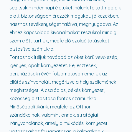
segítsük mindennapi életüket, nálunk töltött napjaik
alatt biztonságban érezzék magukat, jó kezekben,
hasznos tevékenységet találva, megnyugodva. Az
ehhez kapcsolódó kívánalmakat részükről mindig
szem előtt tartjuk, megfelelő szolgáltatásokat
biztosítva számukra.
Fontosnak ítéljük továbbá az őket körülvevő szép,
igényes, ápolt környezetet. Fejlesztések,
beruházások révén folyamatosan emeljük az
ellátás színvonalát, megőrizve a hely szellemének
meghittségét. A családias, békés környezet,
közösség biztosítása fontos számunkra.
Minőségpolitikánk, megfelel az Otthon
szándékainak, valamint annak, stratégiai
irányvonalának, amely a működési környezet
változásaihoz folyamatosan alkalmazkodik.