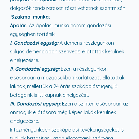
dolgozók rendszeresen részt vehetnek szentmisén.
Szakmai munka:
Ápolás:
Az ápolási munka három gondozási
egységben történik.
I. Gondozási egység:
A demens részlegünkön
súlyos demenciában szenvedő ellátottak kerülnek
elhelyezésre.
II. Gondozási egység:
Ezen a részlegünkön
elsősorban a mozgásukban korlátozott ellátottak
laknak, mellettük a 24 órás szakápolást igénylő
betegeink is itt kapnak elhelyezést.
III. Gondozási egység:
Ezen a szinten elsősorban az
önmaguk ellátására még képes lakók kerülnek
elhelyezésre.
Intézményünkben szakápolási tevékenységeket is
tudunk biztosítani, azon ellátottaink számára,