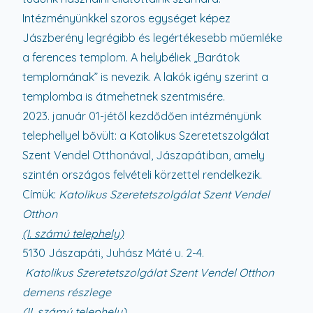
Intézményünkkel szoros egységet képez
Jászberény legrégibb és legértékesebb műemléke
a ferences templom. A helybéliek „Barátok
templomának” is nevezik. A lakók igény szerint a
templomba is átmehetnek szentmisére.
2023. január 01-jétől kezdődően intézményünk
telephellyel bővült: a Katolikus Szeretetszolgálat
Szent Vendel Otthonával, Jászapátiban, amely
szintén országos felvételi körzettel rendelkezik.
Címük:
Katolikus Szeretetszolgálat Szent Vendel
Otthon
(I. számú telephely)
5130 Jászapáti, Juhász Máté u. 2-4.
Katolikus Szeretetszolgálat Szent Vendel Otthon
demens részlege
(II. számú telephely)