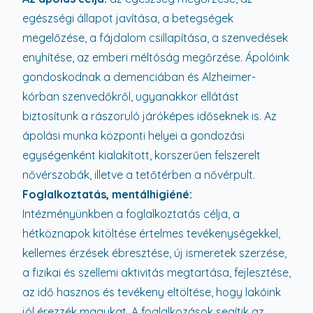
egészségi állapot javítása, a betegségek
megelőzése, a fájdalom csillapítása, a szenvedések
enyhítése, az emberi méltóság megőrzése. Ápolóink
gondoskodnak a demenciában és Alzheimer-
kórban szenvedőkről, ugyanakkor ellátást
biztosítunk a rászoruló járóképes időseknek is. Az
ápolási munka központi helyei a gondozási
egységenként kialakított, korszerűen felszerelt
nővérszobák, illetve a tetőtérben a nővérpult.
Foglalkoztatás, mentálhigiéné:
Intézményünkben a foglalkoztatás célja, a
hétköznapok kitöltése értelmes tevékenységekkel,
kellemes érzések ébresztése, új ismeretek szerzése,
a fizikai és szellemi aktivitás megtartása, fejlesztése,
az idő hasznos és tevékeny eltöltése, hogy lakóink
jól érezzék magukat. A foglalkozások segítik az