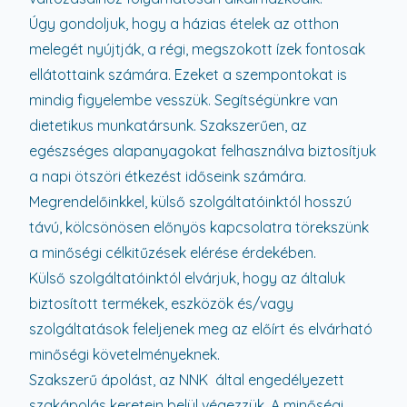
Úgy gondoljuk, hogy a házias ételek az otthon
melegét nyújtják, a régi, megszokott ízek fontosak
ellátottaink számára. Ezeket a szempontokat is
mindig figyelembe vesszük. Segítségünkre van
dietetikus munkatársunk. Szakszerűen, az
egészséges alapanyagokat felhasználva biztosítjuk
a napi ötszöri étkezést időseink számára.
Megrendelőinkkel, külső szolgáltatóinktól hosszú
távú, kölcsönösen előnyös kapcsolatra törekszünk
a minőségi célkitűzések elérése érdekében.
Külső szolgáltatóinktól elvárjuk, hogy az általuk
biztosított termékek, eszközök és/vagy
szolgáltatások feleljenek meg az előírt és elvárható
minőségi követelményeknek.
Szakszerű ápolást, az NNK által engedélyezett
szakápolás keretein belül végezzük.
A minőségi