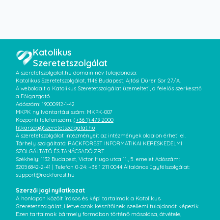
Katolikus
Szeretetszolgálat
A szeretetszolgalat.hu domain név tulajdonosa:
Katolikus Szeretetszolgálat, 1146 Budapest, Ajtósi Dürer Sor 27/A.
A weboldalt a Katolikus Szeretetszolgálat üzemelteti, a felelős szerkesztő
a Főigazgató.
Adószám: 19000912-1-42
MKPK nyilvántartási szám: MKPK-007
Központi telefonszám:
(+36 1) 479 2000
titkarsag@szeretetszolgalat.hu
A szeretetszolgálat intézményeit az intézmények oldalon érheti el.
Tárhely szolgáltató: RACKFOREST INFORMATIKAI KERESKEDELMI
SZOLGÁLTATÓ ÉS TANÁCSADÓ ZRT.
Székhely: 1132 Budapest, Victor Hugo utca 11., 5. emelet Adószám:
32056842-2-41 | Telefon 0-24: +36 1 211 0044 Általános ügyfélszolgálat:
support@rackforest.hu
Szerzői jogi nyilatkozat
A honlapon közölt írásos és képi tartalmak a Katolikus
Szeretetszolgálat, illetve azok készítőinek szellemi tulajdonát képezik.
Ezen tartalmak bármely formában történő másolása, átvétele,