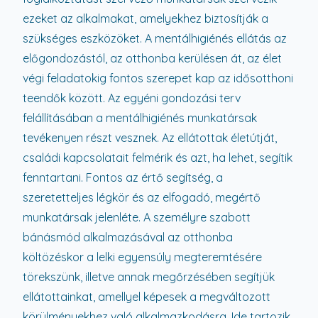
ezeket az alkalmakat, amelyekhez biztosítják a
szükséges eszközöket. A mentálhigiénés ellátás az
előgondozástól, az otthonba kerülésen át, az élet
végi feladatokig fontos szerepet kap az idősotthoni
teendők között. Az egyéni gondozási terv
felállításában a mentálhigiénés munkatársak
tevékenyen részt vesznek. Az ellátottak életútját,
családi kapcsolatait felmérik és azt, ha lehet, segítik
fenntartani. Fontos az értő segítség, a
szeretetteljes légkör és az elfogadó, megértő
munkatársak jelenléte. A személyre szabott
bánásmód alkalmazásával az otthonba
költözéskor a lelki egyensúly megteremtésére
törekszünk, illetve annak megőrzésében segítjük
ellátottainkat, amellyel képesek a megváltozott
körülményekhez való alkalmazkodásra. Ide tartozik