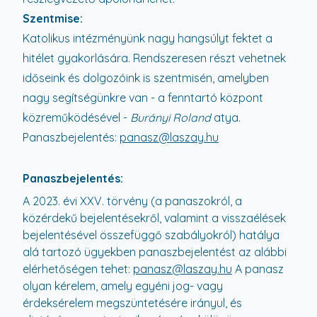
Szentmise:
Katolikus intézményünk nagy hangsúlyt fektet a
hitélet gyakorlására. Rendszeresen részt vehetnek
időseink és dolgozóink is szentmisén, amelyben
nagy segítségünkre van - a fenntartó központ
közreműködésével -
Burányi Roland
atya.
Panaszbejelentés:
panasz@laszay.hu
Panaszbejelentés:
A 2023. évi XXV. törvény (a panaszokról, a
közérdekű bejelentésekről, valamint a visszaélések
bejelentésével összefüggő szabályokról) hatálya
alá tartozó ügyekben panaszbejelentést az alábbi
elérhetőségen tehet:
panasz@laszay.hu
A panasz
olyan kérelem, amely egyéni jog- vagy
érdeksérelem megszüntetésére irányul, és