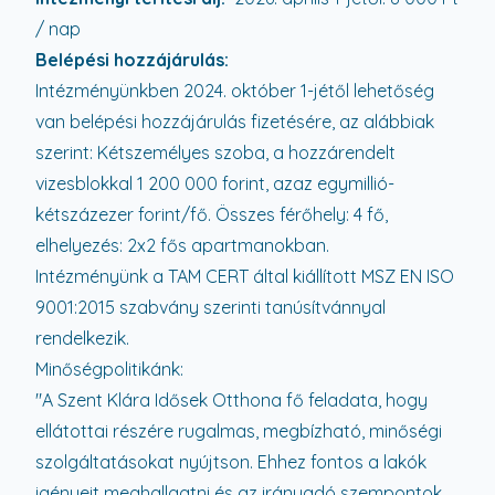
/ nap
Belépési hozzájárulás:
Intézményünkben 2024. október 1-jétől lehetőség
van belépési hozzájárulás fizetésére, az alábbiak
szerint: Kétszemélyes szoba, a hozzárendelt
vizesblokkal 1 200 000 forint, azaz egymillió-
kétszázezer forint/fő. Összes férőhely: 4 fő,
elhelyezés: 2x2 fős apartmanokban.
Intézményünk a TAM CERT által kiállított MSZ EN ISO
9001:2015 szabvány szerinti tanúsítvánnyal
rendelkezik.
Minőségpolitikánk:
"A Szent Klára Idősek Otthona fő feladata, hogy
ellátottai részére rugalmas, megbízható, minőségi
szolgáltatásokat nyújtson. Ehhez fontos a lakók
igényeit meghallgatni és az irányadó szempontok