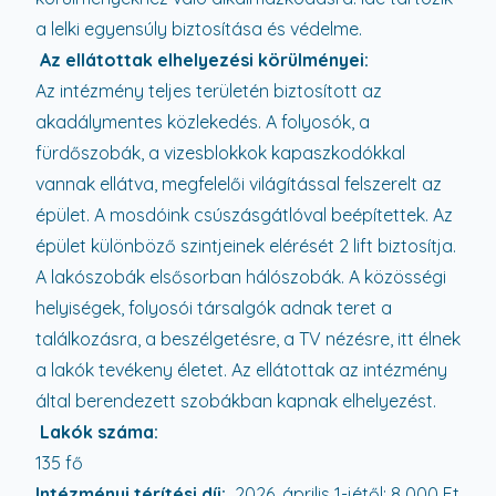
a lelki egyensúly biztosítása és védelme.
Az ellátottak elhelyezési körülményei:
Az intézmény teljes területén biztosított az
akadálymentes közlekedés. A folyosók, a
fürdőszobák, a vizesblokkok kapaszkodókkal
vannak ellátva, megfelelői világítással felszerelt az
épület. A mosdóink csúszásgátlóval beépítettek. Az
épület különböző szintjeinek elérését 2 lift biztosítja.
A lakószobák elsősorban hálószobák. A közösségi
helyiségek, folyosói társalgók adnak teret a
találkozásra, a beszélgetésre, a TV nézésre, itt élnek
a lakók tevékeny életet. Az ellátottak az intézmény
által berendezett szobákban kapnak elhelyezést.
Lakók száma:
135 fő
Intézményi térítési díj:
2026. április 1-jétől: 8 000 Ft