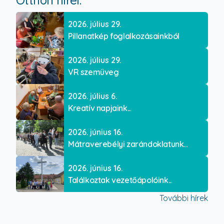
Otthon hírei:
2026. július 29.
Pillanatkép foglalkozásainkból
2026. július 29.
VR szemüveg
2026. július 6.
Kreatív napjaink...
2026. június 16.
Mátraverebélyi zarándoklatunk...
2026. június 16.
Találkoztak vezetőápolóink...
További hírek