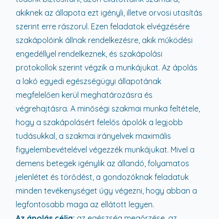
akiknek az állapota ezt igényli, illetve orvosi utasítás
szerint erre rászorul. Ezen feladatok elvégzésére
szakápolóink állnak rendelkezésre, akik működési
engedéllyel rendelkeznek, és szakápolási
protokollok szerint végzik a munkájukat. Az ápolás
a lakó egyedi egészségügyi állapotának
megfelelően kerül meghatározásra és
végrehajtásra. A minőségi szakmai munka feltétele,
hogy a szakápolásért felelős ápolók a legjobb
tudásukkal, a szakmai irányelvek maximális
figyelembevételével végezzék munkájukat. Mivel a
demens betegek igénylik az állandó, folyamatos
jelenlétet és törődést, a gondozóknak feladatuk
minden tevékenységet úgy végezni, hogy abban a
legfontosabb maga az ellátott legyen.
Az ápolás célja:
az egészség megőrzése, az