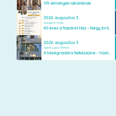
VR-élmények lakóinknak
2026. augusztus 3.
Központi hírek
40 éves a Názáret Ház – Négy évtized szeretetben és gondoskodásban
2026. augusztus 3.
Szent Lajos Otthon
A hőségriadóra felkészülve – hűsítő fejlesztések a Szent Lajos Otthonban