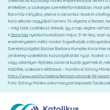
önkéntes és közösségi munka erejére kívánjuk felhívni a 
értékében, a szükséges szemléletformálásban, most péld
Bara-ház irányába, jelezve a városrész részéről a befo
Kora délután nagyjából harminc fő végezte a festést, terv
– még több csatlakozó érkezik, így a nap végére várható
A
Bara-ház
nyitása hivatalosan május 21-én lesz, ezen 
eredményeként méltó módon fogadhatják a látogatókat. 
Szeretetszolgálat Börzsei Barbara Komplex Korai Inter
járóbeteg-szakellátás közszolgáltatást nyújt. Azokat a
vagy valamilyen fejlődési zavarral küzdő gyermek él, ne
többféle, szakszerű ellátással – mondta el Sótonyi Móni
https://www.veol.hu/galeria/keritest-ujitottak-fel-ves
Fotó: Sótonyi Mónika önkormányzati képviselő facebook