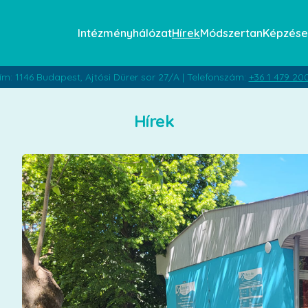
Intézményhálózat
Hírek
Módszertan
Képzése
ím: 1146 Budapest, Ajtósi Dürer sor 27/A | Telefonszám:
+36 1 479 20
Hírek