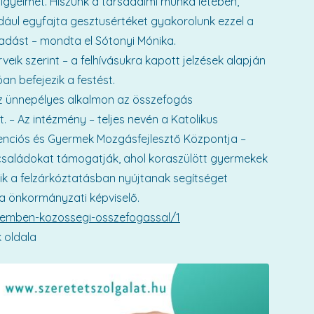
figyelmet. Hiszünk a társadalmi munka létében,
ául egyfajta gesztusértéket gyakorolunk ezzel a
gadást – mondta el Sótonyi Mónika.
eik szerint – a felhívásukra kapott jelzések alapján
an befejezik a festést.
az ünnepélyes alkalmon az összefogás
– Az intézmény – teljes nevén a Katolikus
venciós és Gyermek Mozgásfejlesztő Központja –
 családokat támogatják, ahol koraszülött gyermekek
kik a felzárkóztatásban nyújtanak segítséget
ka önkormányzati képviselő.
zpremben-kozossegi-osszefogassal/1
 oldala