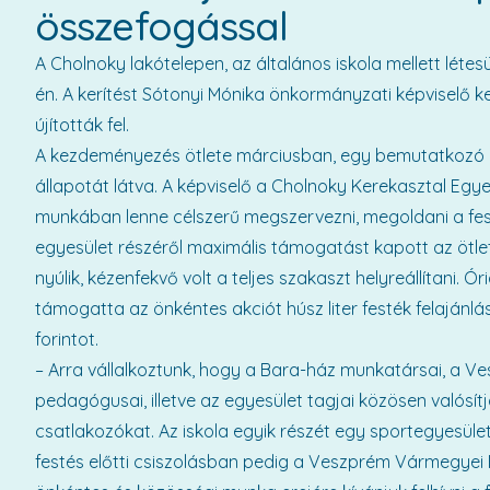
összefogással
A Cholnoky lakótelepen, az általános iskola mellett léte
én. A kerítést Sótonyi Mónika önkormányzati képviselő
újították fel.
A kezdeményezés ötlete márciusban, egy bemutatkozó 
állapotát látva. A képviselő a Cholnoky Kerekasztal Egy
munkában lenne célszerű megszervezni, megoldani a fest
egyesület részéről maximális támogatást kapott az ötlet
nyúlik, kézenfekvő volt a teljes szakaszt helyreállítani. Ó
támogatta az önkéntes akciót húsz liter festék felajánl
forintot.
– Arra vállalkoztunk, hogy a Bara-ház munkatársai, a V
pedagógusai, illetve az egyesület tagjai közösen valósítjá
csatlakozókat. Az iskola egyik részét egy sportegyesület
festés előtti csiszolásban pedig a Veszprém Vármegyei B