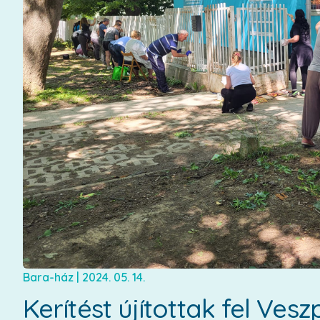
Bara-ház
|
2024. 05. 14.
Kerítést újítottak fel Ve