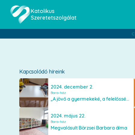
Katolikus
Szeretetszolgálat
C
Kapcsolódó híreink
2024. december 2.
Bara-ház
„A jövő a gyermekeké, a felelősség a miénk”
2024. május 22.
Bara-ház
Megvalósult Börzsei Barbara álma