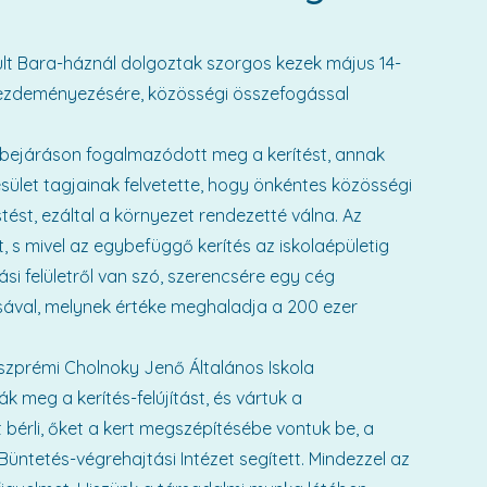
sült Bara-háznál dolgoztak szorgos kezek május 14-
 kezdeményezésére, közösségi összefogással
bejáráson fogalmazódott meg a kerítést, annak
esület tagjainak felvetette, hogy önkéntes közösségi
ést, ezáltal a környezet rendezetté válna. Az
, s mivel az egybefüggő kerítés az iskolaépületig
riási felületről van szó, szerencsére egy cég
ásával, melynek értéke meghaladja a 200 ezer
eszprémi Cholnoky Jenő Általános Iskola
k meg a kerítés-felújítást, és vártuk a
 bérli, őket a kert megszépítésébe vontuk be, a
üntetés-végrehajtási Intézet segített. Mindezzel az