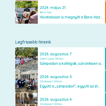
2024. május 21.
Bara-ház
Hivatalosan is megnyílt a Bara-ház Veszprémben
Legfrissebb híreink
2026. augusztus 7.
Szent Lajos Otthon
Színpadon a kollégák, szívünkben a lakók
2026. augusztus 5.
Zárdakert Otthon
Együtt a „színpadon”, együtt az élményekért 🎭✨
2026. augusztus 4.
Zárdakert Otthon