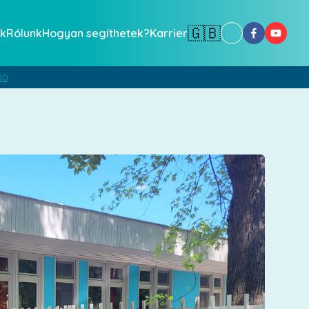
🇬🇧
k
Rólunk
Hogyan segíthetek?
Karrier
00