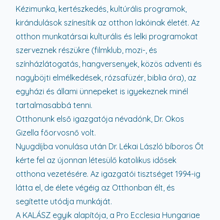
Kézimunka, kertészkedés, kultúrális programok,
kirándulások színesítik az otthon lakóinak életét. Az
otthon munkatársai kulturális és lelki programokat
szerveznek részükre (filmklub, mozi-, és
színházlátogatás, hangversenyek, közös adventi és
nagyböjti elmélkedések, rózsafüzér, biblia óra), az
egyházi és állami ünnepeket is igyekeznek minél
tartalmasabbá tenni.
Otthonunk első igazgatója névadónk, Dr. Okos
Gizella főorvosnő volt.
Nyugdíjba vonulása után Dr. Lékai László bíboros Őt
kérte fel az újonnan létesülő katolikus idősek
otthona vezetésére. Az igazgatói tisztséget 1994-ig
látta el, de élete végéig az Otthonban élt, és
segítette utódja munkáját.
A KALÁSZ egyik alapítója, a Pro Ecclesia Hungariae