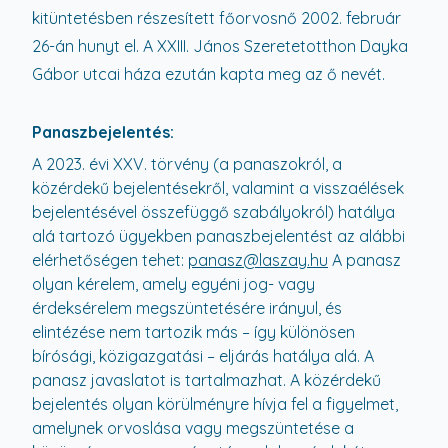
kitüntetésben részesített főorvosnő 2002. február
26-án hunyt el. A XXIII. János Szeretetotthon Dayka
Gábor utcai háza ezután kapta meg az ő nevét.
Panaszbejelentés:
A 2023. évi XXV. törvény (a panaszokról, a
közérdekű bejelentésekről, valamint a visszaélések
bejelentésével összefüggő szabályokról) hatálya
alá tartozó ügyekben panaszbejelentést az alábbi
elérhetőségen tehet:
panasz@laszay.hu
A panasz
olyan kérelem, amely egyéni jog- vagy
érdeksérelem megszüntetésére irányul, és
elintézése nem tartozik más – így különösen
bírósági, közigazgatási – eljárás hatálya alá. A
panasz javaslatot is tartalmazhat. A közérdekű
bejelentés olyan körülményre hívja fel a figyelmet,
amelynek orvoslása vagy megszüntetése a