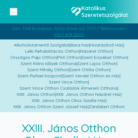
Katolikus
Szeretetszolgálat
Cím: 1146 Budapest, Ajtósi Dürer sor 27/A | Telefonszám:
+36 1 479 2000
Alkoholistamentő Szolgálat
|
Bara-ház
|
Hivatásőrző Ház
|
Lelki Rehabilitációs Otthon
|
Názáret Otthon
|
Országos Papi Otthon
|
PAX Otthon
|
Szent Erzsébet Otthon
|
Szent Klára Idősek Otthona
|
Szent Lajos Otthon
|
Szent Mihály Otthon
|
Szent Ottilia Otthon
|
Szent Rafael Központ
|
Szent Vendel Otthon és Ház
|
Szent Vince Otthon
|
Szent Vince Otthon Családok Átmeneti Otthona
|
XXIII. János Otthon
|
XXIII. János Otthon Názáret Ház
|
XXIII. János Otthon Okos Gizella Ház
|
XXIII. János Otthon Szent József Ház
|
Zárdakert Otthon
XXIII. János Otthon