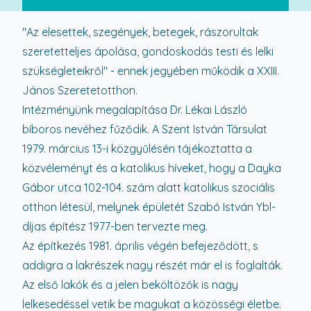
"Az elesettek, szegények, betegek, rászorultak
szeretetteljes ápolása, gondoskodás testi és lelki
szükségleteikről" - ennek jegyében működik a XXIII.
János Szeretetotthon.
Intézményünk megalapítása Dr. Lékai László
bíboros nevéhez fűződik. A Szent István Társulat
1979. március 13-i közgyűlésén tájékoztatta a
közvéleményt és a katolikus híveket, hogy a Dayka
Gábor utca 102-104. szám alatt katolikus szociális
otthon létesül, melynek épületét Szabó István Ybl-
díjas építész 1977-ben tervezte meg.
Az építkezés 1981. április végén befejeződött, s
addigra a lakrészek nagy részét már el is foglalták.
Az első lakók és a jelen beköltözők is nagy
lelkesedéssel vetik be magukat a közösségi életbe.