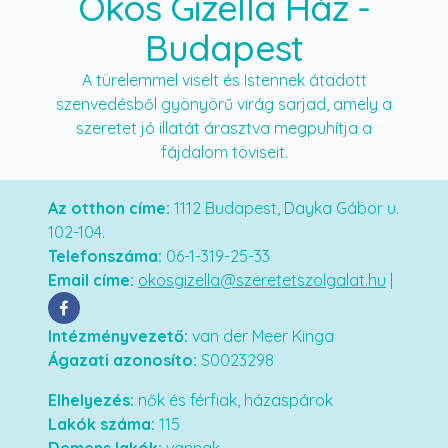
Okos Gizella Ház
-
Budapest
A türelemmel viselt és Istennek átadott
szenvedésből gyönyörű virág sarjad, amely a
szeretet jó illatát árasztva megpuhítja a
fájdalom töviseit.
Az otthon címe:
1112 Budapest, Dayka Gábor u.
102-104.
Telefonszáma:
06-1-319-25-33
Email címe:
okosgizella@szeretetszolgalat.hu
|
Intézményvezető:
van der Meer Kinga
Ágazati azonosíto:
S0023298
Elhelyezés:
nők és férfiak, házaspárok
Lakók száma:
115