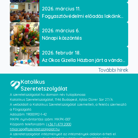
2026. március 11.
Fogyasztóvédelmi előadás lakóinknak
2026. március 6.
Nőnapi köszöntés
2026. február 18.
Az Okos Gizella Házban járt a vándorló rózsafüzér
További hírek
Katolikus
Szeretetszolgálat
A szeretetszolgalat.hu domain név tulajdonosa:
Katolikus Szeretetszolgálat, 1146 Budapest, Ajtósi Dürer Sor 27/A.
A weboldalt a Katolikus Szeretetszolgálat üzemelteti, a felelős szerkesztő
a Főigazgató.
Adószám: 19000912-1-42
MKPK nyilvántartási szám: MKPK-007
Központi telefonszám:
(+36 1) 479 2000
titkarsag@szeretetszolgalat.hu
A szeretetszolgálat intézményeit az intézmények oldalon érheti el.