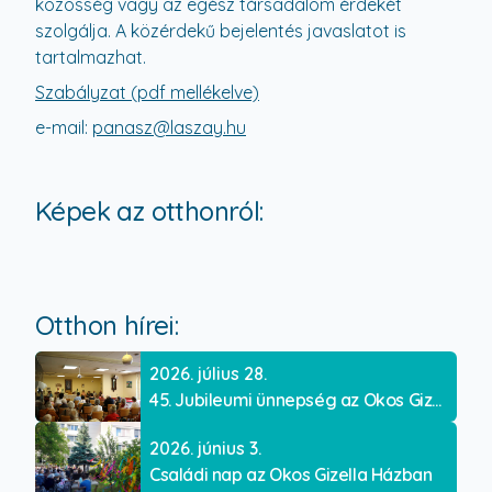
közösség vagy az egész társadalom érdekét
szolgálja. A közérdekű bejelentés javaslatot is
tartalmazhat.
Szabályzat (pdf mellékelve)
e-mail:
panasz@laszay.hu
Képek az otthonról:
Otthon hírei:
2026. július 28.
45. Jubileumi ünnepség az Okos Gizella Házban
2026. június 3.
Családi nap az Okos Gizella Házban