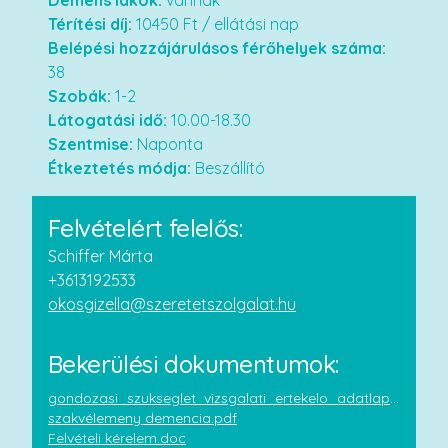
Demens lakók:
vannak
Térítési díj:
10450
Ft / ellátási nap
Belépési hozzájárulásos férőhelyek száma:
38
Szobák:
1-2
Látogatási idő:
10.00-18.30
Szentmise:
Naponta
Étkeztetés módja:
Beszállító
Felvételért felelős:
Schiffer Márta
+3613192533
okosgizella@szeretetszolgalat.hu
Bekerülési dokumentumok:
gondozasi_szukseglet_vizsgalati_ertekelo_adatlap (1).docx
szakvélemeny demencia.pdf
Felvételi kérelem.doc