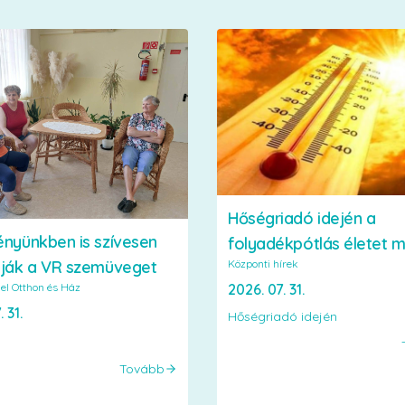
Hőségriadó idején a
ényünkben is szívesen
folyadékpótlás életet 
Központi hírek
lják a VR szemüveget
2026. 07. 31.
el Otthon és Ház
 31.
Hőségriadó idején
Tovább