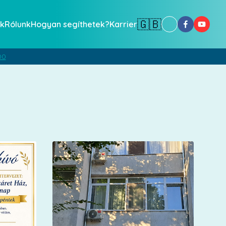
🇬🇧
k
Rólunk
Hogyan segíthetek?
Karrier
00