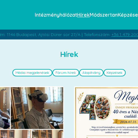
Intézményhálózat
Hírek
Módszertan
Képzése
ím: 1146 Budapest, Ajtósi Dürer sor 27/A | Telefonszám:
+36 1 479 20
Hírek
Média megjelenések
Fórum hírek
Alapítvány
Képzések