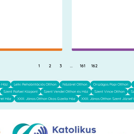
1
2
3
…
161
162
ő Ház
Lelki Rehabilitációs Otthon
Názáret Otthon
Országos Papi Otthon
Szent Rafael Központ
Szent Vendel Otthon és Ház
Szent Vince Otthon
S
ret Ház
XXIII. János Otthon Okos Gizella Ház
XXIII. János Otthon Szent József