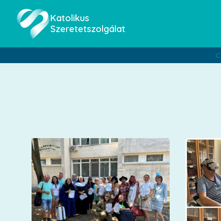
Katolikus
Szeretetszolgálat
C