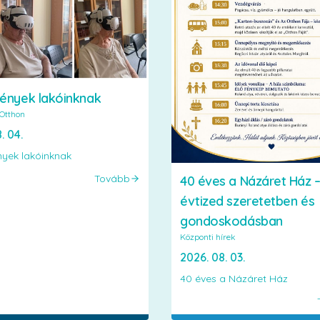
ények lakóinknak
Otthon
. 04.
yek lakóinknak
Tovább
40 éves a Názáret Ház 
évtized szeretetben és
gondoskodásban
Központi hírek
2026. 08. 03.
40 éves a Názáret Ház