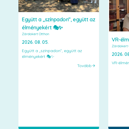
Együtt a „színpadon”, együtt az
élményekért 🎭✨
Zárdakert Otthon
VR-élm
2026. 08. 05.
Zárdakert 
Együtt a „színpadon”, együtt az
2026. 08
élményekért 🎭✨
VR-élmén
Tovább