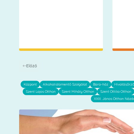
Előző
Központ
Alkoholistamentő Szolgálat
Bara-ház
Hivatásőrz
Szent Lajos Otthon
Szent Mihály Otthon
Szent Ottilia Otthon
XXIII. János Otthon Názá