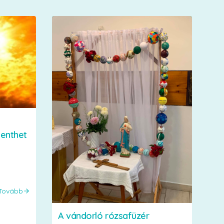
menthet
Tovább
A vándorló rózsafüzér