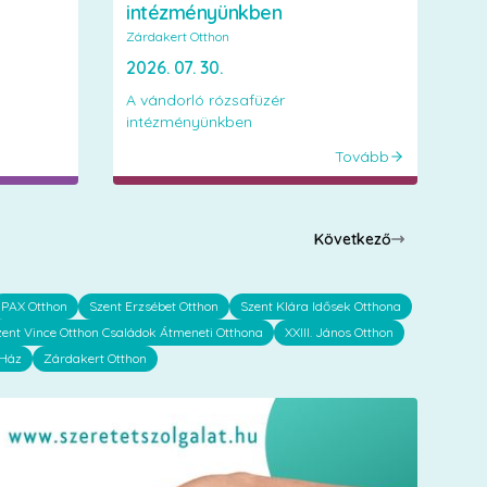
intézményünkben
Zárdakert Otthon
2026. 07. 30.
A vándorló rózsafüzér
intézményünkben
Tovább
Következő
PAX Otthon
Szent Erzsébet Otthon
Szent Klára Idősek Otthona
zent Vince Otthon Családok Átmeneti Otthona
XXIII. János Otthon
 Ház
Zárdakert Otthon