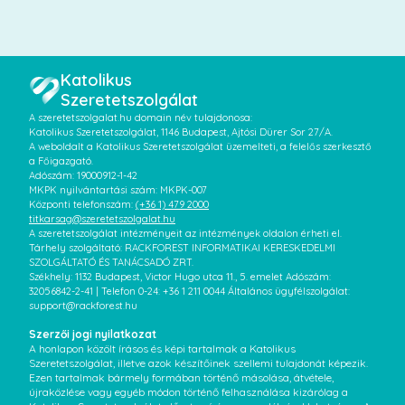
Katolikus
Szeretetszolgálat
A szeretetszolgalat.hu domain név tulajdonosa:
Katolikus Szeretetszolgálat, 1146 Budapest, Ajtósi Dürer Sor 27/A.
A weboldalt a Katolikus Szeretetszolgálat üzemelteti, a felelős szerkesztő
a Főigazgató.
Adószám: 19000912-1-42
MKPK nyilvántartási szám: MKPK-007
Központi telefonszám:
(+36 1) 479 2000
titkarsag@szeretetszolgalat.hu
A szeretetszolgálat intézményeit az intézmények oldalon érheti el.
Tárhely szolgáltató: RACKFOREST INFORMATIKAI KERESKEDELMI
SZOLGÁLTATÓ ÉS TANÁCSADÓ ZRT.
Székhely: 1132 Budapest, Victor Hugo utca 11., 5. emelet Adószám:
32056842-2-41 | Telefon 0-24: +36 1 211 0044 Általános ügyfélszolgálat:
support@rackforest.hu
Szerzői jogi nyilatkozat
A honlapon közölt írásos és képi tartalmak a Katolikus
Szeretetszolgálat, illetve azok készítőinek szellemi tulajdonát képezik.
Ezen tartalmak bármely formában történő másolása, átvétele,
újraközlése vagy egyéb módon történő felhasználása kizárólag a