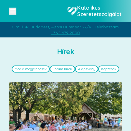
Katolikus
Szeretetszolgálat
Cím: 1146 Budapest, Ajtósi Dürer sor 27/A | Telefonszám:
+36 1 479 2000
Hírek
Média megjelenések
Fórum hírek
Alapítvány
Képzések