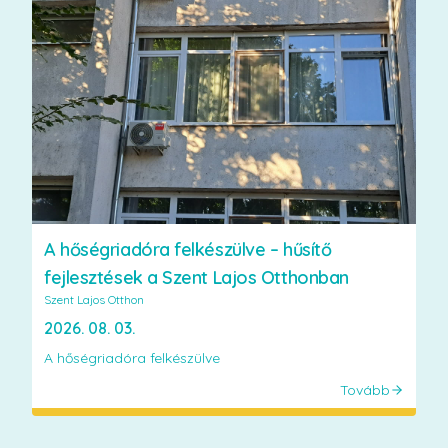
A hőségriadóra felkészülve – hűsítő
fejlesztések a Szent Lajos Otthonban
Szent Lajos Otthon
2026. 08. 03.
A hőségriadóra felkészülve
Tovább