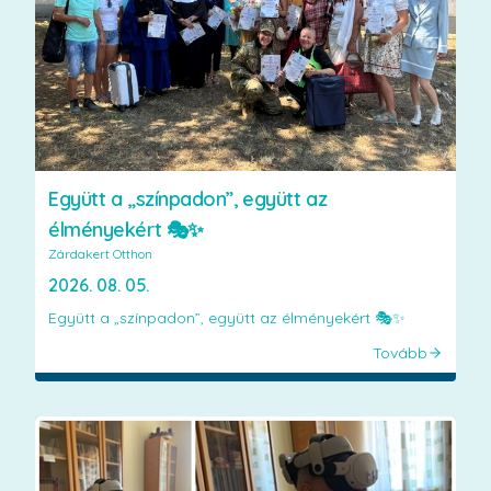
Együtt a „színpadon”, együtt az
élményekért 🎭✨
Zárdakert Otthon
2026. 08. 05.
Együtt a „színpadon”, együtt az élményekért 🎭✨
Tovább