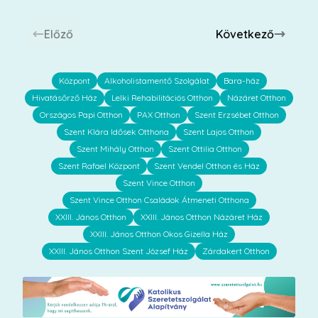
Előző
Következő
Központ
Alkoholistamentő Szolgálat
Bara-ház
Hivatásőrző Ház
Lelki Rehabilitációs Otthon
Názáret Otthon
Országos Papi Otthon
PAX Otthon
Szent Erzsébet Otthon
Szent Klára Idősek Otthona
Szent Lajos Otthon
Szent Mihály Otthon
Szent Ottilia Otthon
Szent Rafael Központ
Szent Vendel Otthon és Ház
Szent Vince Otthon
Szent Vince Otthon Családok Átmeneti Otthona
XXIII. János Otthon
XXIII. János Otthon Názáret Ház
XXIII. János Otthon Okos Gizella Ház
XXIII. János Otthon Szent József Ház
Zárdakert Otthon