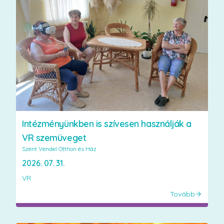
Intézményünkben is szívesen használják a
VR szemüveget
Szent Vendel Otthon és Ház
2026. 07. 31.
VR
Tovább