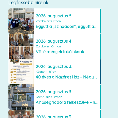
Legfrissebb híreink
2026. augusztus 5.
Zárdakert Otthon
Együtt a „színpadon”, együtt az élményekért 🎭✨
2026. augusztus 4.
Zárdakert Otthon
VR-élmények lakóinknak
2026. augusztus 3.
Központi hírek
40 éves a Názáret Ház – Négy évtized szeretetben és gondoskodásban
2026. augusztus 3.
Szent Lajos Otthon
A hőségriadóra felkészülve – hűsítő fejlesztések a Szent Lajos Otthonban
2026. augusztus 3.