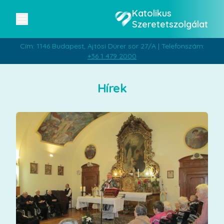
Katolikus
Szeretetszolgálat
Cím: 1146 Budapest, Ajtósi Dürer sor 27/A | Telefonszám:
+36 1 479 2000
Hírek