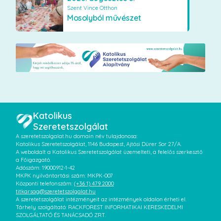
Szent Vince Otthon
Mosolyból művészet
Katolikus
Szeretetszolgálat
A szeretetszolgalat.hu domain név tulajdonosa:
Katolikus Szeretetszolgálat, 1146 Budapest, Ajtósi Dürer Sor 27/A.
A weboldalt a Katolikus Szeretetszolgálat üzemelteti, a felelős szerkesztő
a Főigazgató.
Adószám: 19000912-1-42
MKPK nyilvántartási szám: MKPK-007
Központi telefonszám:
(+36 1) 479 2000
titkarsag@szeretetszolgalat.hu
A szeretetszolgálat intézményeit az intézmények oldalon érheti el.
Tárhely szolgáltató: RACKFOREST INFORMATIKAI KERESKEDELMI
SZOLGÁLTATÓ ÉS TANÁCSADÓ ZRT.