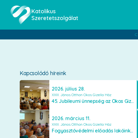
Katolikus
Szeretetszolgálat
C
Kapcsolódó híreink
2026. július 28.
XXIII. János Otthon Okos Gizella Ház
45. Jubileumi ünnepség az Okos Gizella Házban
2026. március 11.
XXIII. János Otthon Okos Gizella Ház
Fogyasztóvédelmi előadás lakóinknak