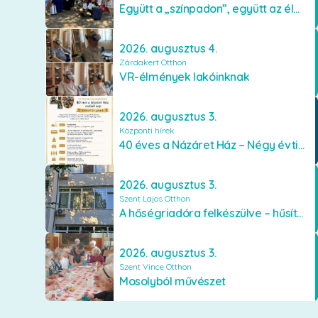
Együtt a „színpadon”, együtt az élményekért 🎭✨
2026. augusztus 4.
Zárdakert Otthon
VR-élmények lakóinknak
2026. augusztus 3.
Központi hírek
40 éves a Názáret Ház – Négy évtized szeretetben és gondoskodásban
2026. augusztus 3.
Szent Lajos Otthon
A hőségriadóra felkészülve – hűsítő fejlesztések a Szent Lajos Otthonban
2026. augusztus 3.
Szent Vince Otthon
Mosolyból művészet