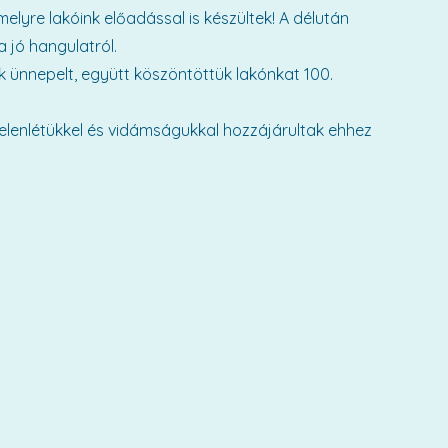
melyre lakóink előadással is készültek! A délután
 jó hangulatról.
k ünnepelt, együtt köszöntöttük lakónkat 100.
jelenlétükkel és vidámságukkal hozzájárultak ehhez