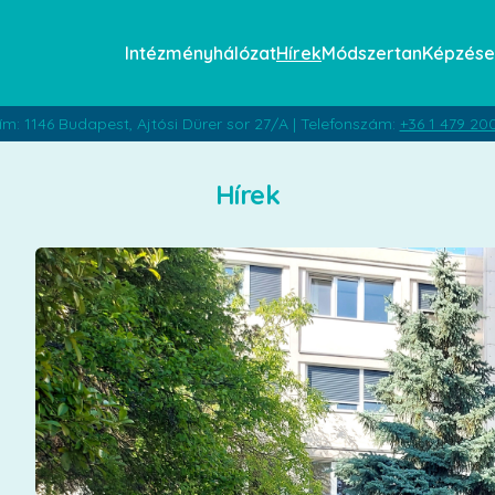
Intézményhálózat
Hírek
Módszertan
Képzése
ím: 1146 Budapest, Ajtósi Dürer sor 27/A | Telefonszám:
+36 1 479 20
Hírek