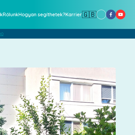
🇬🇧
k
Rólunk
Hogyan segíthetek?
Karrier
00