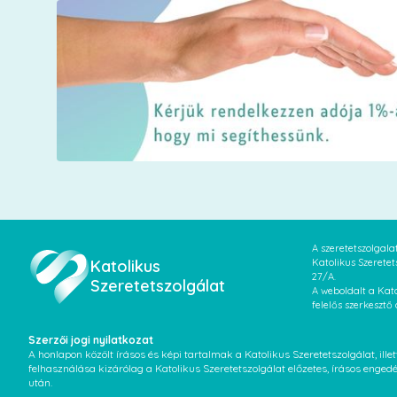
A szeretetszolgal
Katolikus
Katolikus Szeretet
27/A.
Szeretetszolgálat
A weboldalt a Kato
felelős szerkesztő
Szerzői jogi nyilatkozat
A honlapon közölt írásos és képi tartalmak a Katolikus Szeretetszolgálat, il
felhasználása kizárólag a Katolikus Szeretetszolgálat előzetes, írásos enged
után.