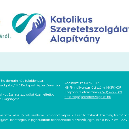
at.hu domain név tulajdonosa:
Adószám: 19000912-1-42
szolgálat, 1146 Budapest, Ajtósi Dürer Sor
MKPK nyilvántartási szám: MKPK-007
Központi telefonszám:
(+36 1) 479 2000
likus Szeretetszolgálat üzemelteti, a
titkarsag@szeretetszolgalat.hu
 a Főigazgató.
letve azok készítőinek szellemi tulajdonát képezik. Ezen tartalmak bármely formáb
élyével lehetséges. A jogosulatlan felhasználás a szerzői jogról szóló 1999. évi LX