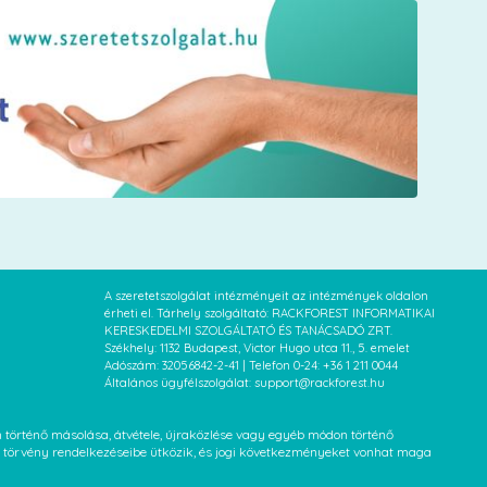
A szeretetszolgálat intézményeit az intézmények oldalon
érheti el. Tárhely szolgáltató: RACKFOREST INFORMATIKAI
KERESKEDELMI SZOLGÁLTATÓ ÉS TANÁCSADÓ ZRT.
Székhely: 1132 Budapest, Victor Hugo utca 11., 5. emelet
Adószám: 32056842-2-41 | Telefon 0-24: +36 1 211 0044
Általános ügyfélszolgálat: support@rackforest.hu
an történő másolása, átvétele, újraközlése vagy egyéb módon történő
XVI. törvény rendelkezéseibe ütközik, és jogi következményeket vonhat maga