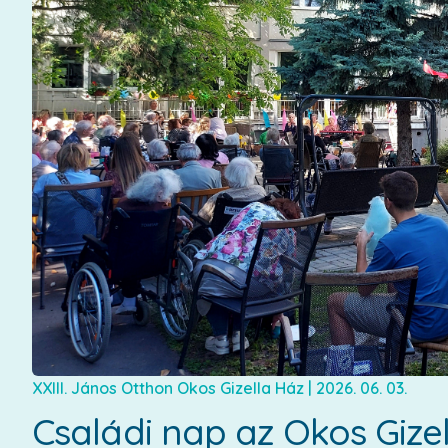
XXIII. János Otthon Okos Gizella Ház
|
2026. 06. 03.
Családi nap az Okos Gize