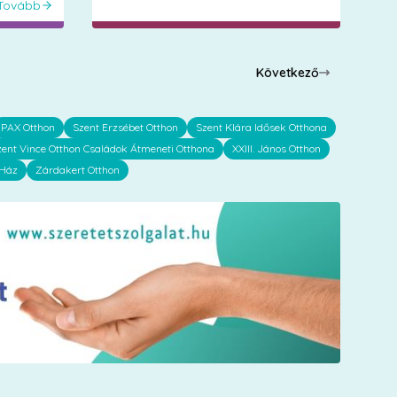
Tovább
Következő
PAX Otthon
Szent Erzsébet Otthon
Szent Klára Idősek Otthona
zent Vince Otthon Családok Átmeneti Otthona
XXIII. János Otthon
 Ház
Zárdakert Otthon