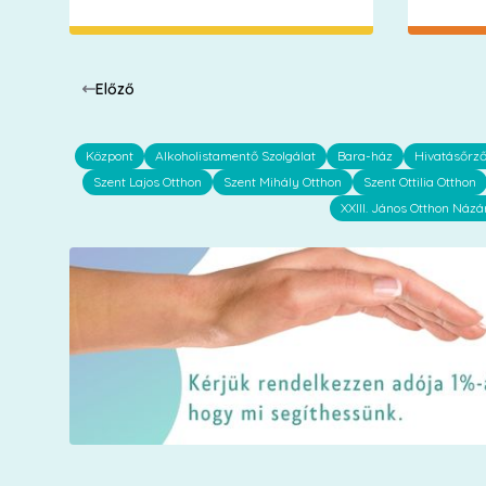
Előző
Központ
Alkoholistamentő Szolgálat
Bara-ház
Hivatásőrz
Szent Lajos Otthon
Szent Mihály Otthon
Szent Ottilia Otthon
XXIII. János Otthon Názá