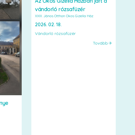
Az Okos Gizella Házban járt a
vándorló rózsafüzér
XXIII. János Otthon Okos Gizella Ház
2026. 02. 18.
Vándorló rózsafüzér
Tovább
nye