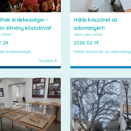
hek érdekességei –
Hálás köszönet az
tív élmény kóstolóval!
adományért!
s Otthon
Szent Lajos Otthon
. 24.
2026. 02. 19.
ek érdekességei
Hálás köszönet az adományé
Tovább