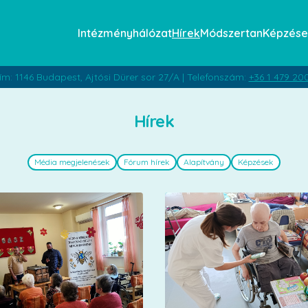
Intézményhálózat
Hírek
Módszertan
Képzése
ím: 1146 Budapest, Ajtósi Dürer sor 27/A | Telefonszám:
+36 1 479 20
Hírek
Média megjelenések
Fórum hírek
Alapítvány
Képzések