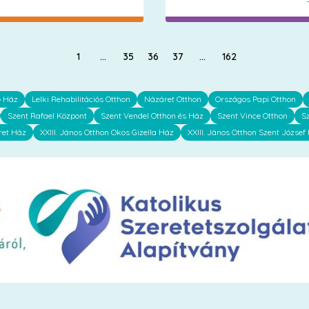
1
…
35
36
37
…
162
ő Ház
Lelki Rehabilitációs Otthon
Názáret Otthon
Országos Papi Otthon
Szent Rafael Központ
Szent Vendel Otthon és Ház
Szent Vince Otthon
S
ret Ház
XXIII. János Otthon Okos Gizella Ház
XXIII. János Otthon Szent József