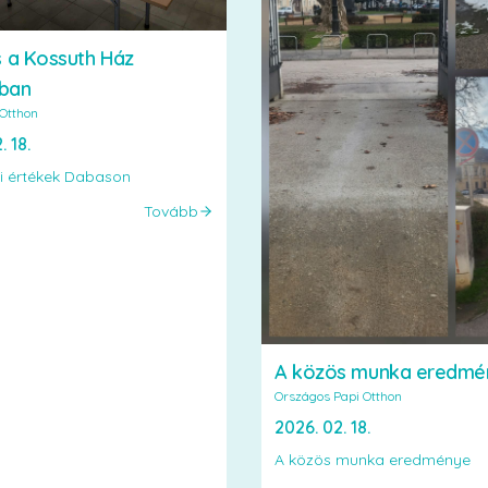
ás a Kossuth Ház
ában
Otthon
. 18.
ti értékek Dabason
Tovább
A közös munka eredmé
Országos Papi Otthon
2026. 02. 18.
A közös munka eredménye