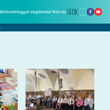
🇬🇧
k
Rólunk
Hogyan segíthetek?
Karrier
00