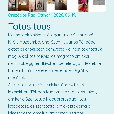
Országos Papi Otthon
|
2026. 06. 19.
Totus tuus
Mai nap lakóinkkal ellátogattunk a Szent István
Király Múzeumba, ahol Szent II. János Pál pápa
életét és örökségét bemutató kiállítást tekintettük
meg. A kiállítás relikviái és megható emlékei
nemcsak egy rendkívüli ember életútját idézték fel,
hanem hitről, szeretetről és emberségről is
meséltek.
A látottak sok szép emléket ébresztettek
lakóinkban. Többen felidézték azt az időszakot,
amikor a Szentatya Magyarországon tett
látogatást, és szeretettel emlékeztek arra a
lelkesedésre, amellyel az ország számos