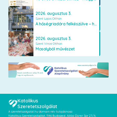
2026. augusztus 3.
Szent Lajos Otthon
A hőségriadóra felkészülve – hűsítő fejlesztések a Szent Lajos Otthonban
2026. augusztus 3.
Szent Vince Otthon
Mosolyból művészet
Katolikus
Szeretetszolgálat
A szeretetszolgalat.hu domain név tulajdonosa:
Katolikus Szeretetszolgálat, 1146 Budapest, Ajtósi Dürer Sor 27/A.