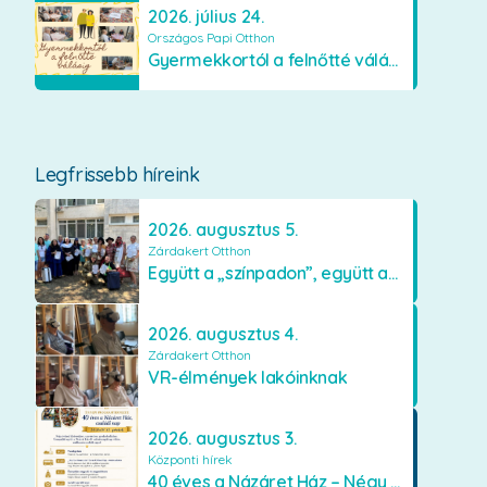
2026. július 24.
Országos Papi Otthon
Gyermekkortól a felnőtté válásig
Legfrissebb híreink
2026. augusztus 5.
Zárdakert Otthon
Együtt a „színpadon”, együtt az élményekért 🎭✨
2026. augusztus 4.
Zárdakert Otthon
VR-élmények lakóinknak
2026. augusztus 3.
Központi hírek
40 éves a Názáret Ház – Négy évtized szeretetben és gondoskodásban