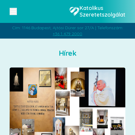
Katolikus
Szeretetszolgálat
Cím: 1146 Budapest, Ajtósi Dürer sor 27/A | Telefonszám:
+36 1 479 2000
Hírek