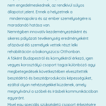
nem engedelmeskednek, az rendkívül súlyos
állapotot jelent. Ennek a helyzetnek a
mindennapokra és az ember személyiségére is
maradandó hatása van.
Nemrégiben innovatív kezdeményezésként és
sikeres pályázati tevékenység eredményeként
afáziával élő személyek vettek részt lelki
rehabilitáción a bakonyszücsi Otthonban.
A főként Budapestről és környékéről érkező, igen
vegyes korosztályú csoport tagjai különböző agyi
megbetegedések következtében elveszítették
beszédértő és beszédprodukciós képességüket,
ezáltal olyan nehézségekkel küzdenek, amely
megnyilvánul a szóbeli és írásbeli kommunikációban
egyaránt.
Mivel egy speciális szükségletű csoport érkezésére