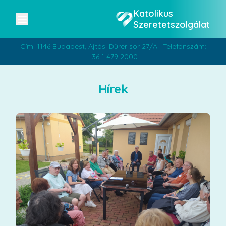
Katolikus
Szeretetszolgálat
Cím: 1146 Budapest, Ajtósi Dürer sor 27/A | Telefonszám:
+36 1 479 2000
Hírek