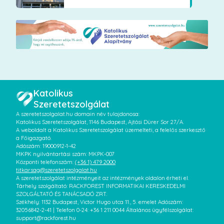
Katolikus
Szeretetszolgálat
A szeretetszolgalat.hu domain név tulajdonosa:
Katolikus Szeretetszolgálat, 1146 Budapest, Ajtósi Dürer Sor 27/A.
A weboldalt a Katolikus Szeretetszolgálat üzemelteti, a felelős szerkesztő
a Főigazgató.
Adószám: 19000912-1-42
MKPK nyilvántartási szám: MKPK-007
Központi telefonszám:
(+36 1) 479 2000
titkarsag@szeretetszolgalat.hu
A szeretetszolgálat intézményeit az intézmények oldalon érheti el.
Tárhely szolgáltató: RACKFOREST INFORMATIKAI KERESKEDELMI
SZOLGÁLTATÓ ÉS TANÁCSADÓ ZRT.
Székhely: 1132 Budapest, Victor Hugo utca 11., 5. emelet Adószám:
32056842-2-41 | Telefon 0-24: +36 1 211 0044 Általános ügyfélszolgálat:
support@rackforest.hu