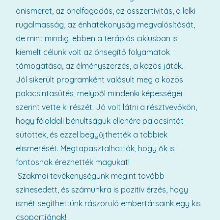
önismeret, az önelfogadás, az asszertivitás, a lelki
rugalmasság, az énhatékonyság megvalósítását,
de mint mindig, ebben a terápiás ciklusban is
kiemelt célunk volt az önsegítő folyamatok
támogatása, az élményszerzés, a közös játék.
Jól sikerült programként valósult meg a közös
palacsintasütés, melyből mindenki képességei
szerint vette ki részét. Jó volt látni a résztvevőkön,
hogy féloldali bénultságuk ellenére palacsintát
sütöttek, és ezzel begyűjthették a többiek
elismerését. Megtapasztalhatták, hogy ők is
fontosnak érezhették magukat!
Szakmai tevékenységünk megint tovább
színesedett, és számunkra is pozitív érzés, hogy
ismét segíthettünk rászoruló embertársaink egy kis
csoportjának!