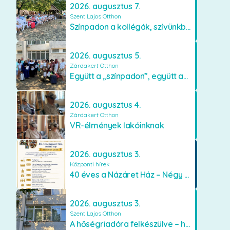
2026. augusztus 7.
Szent Lajos Otthon
Színpadon a kollégák, szívünkben a lakók
2026. augusztus 5.
Zárdakert Otthon
Együtt a „színpadon”, együtt az élményekért 🎭✨
2026. augusztus 4.
Zárdakert Otthon
VR-élmények lakóinknak
2026. augusztus 3.
Központi hírek
40 éves a Názáret Ház – Négy évtized szeretetben és gondoskodásban
2026. augusztus 3.
Szent Lajos Otthon
A hőségriadóra felkészülve – hűsítő fejlesztések a Szent Lajos Otthonban