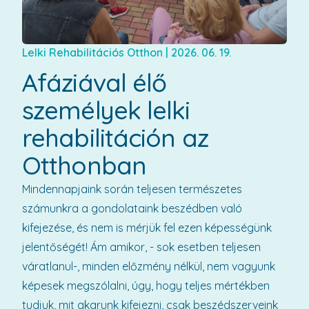
Lelki Rehabilitációs Otthon
|
2026. 06. 19.
Afáziával élő
személyek lelki
rehabilitáción az
Otthonban
Mindennapjaink során teljesen természetes
számunkra a gondolataink beszédben való
kifejezése, és nem is mérjük fel ezen képességünk
jelentőségét! Ám amikor, - sok esetben teljesen
váratlanul-, minden előzmény nélkül, nem vagyunk
képesek megszólalni, úgy, hogy teljes mértékben
tudjuk, mit akarunk kifejezni, csak beszédszerveink