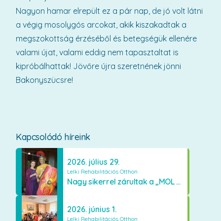
Nagyon hamar elrepült ez a pár nap, de jó volt látni
a végig mosolygós arcokat, akik kiszakadtak a
megszokottság érzéséből és betegségük ellenére
valami újat, valami eddig nem tapasztaltat is
kipróbálhattak! Jövőre újra szeretnének jönni
Bakonyszücsre!
Kapcsolódó híreink
2026. július 29.
Lelki Rehabilitációs Otthon
Nagy sikerrel zárultak a „MOL ÚJEURÓPA ALAPÍTVÁNY” támogatásával szervezett terápiás ciklusok
2026. június 1.
Lelki Rehabilitációs Otthon