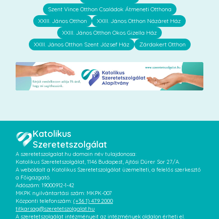
Szent Vince Otthon Családok Átmeneti Otthona
XXIII. János Otthon
XXIII. János Otthon Názáret Ház
XXIII. János Otthon Okos Gizella Ház
XXIII. János Otthon Szent József Ház
Zárdakert Otthon
Katolikus
Szeretetszolgálat
A szeretetszolgalat.hu domain név tulajdonosa:
Katolikus Szeretetszolgálat, 1146 Budapest, Ajtósi Dürer Sor 27/A.
A weboldalt a Katolikus Szeretetszolgálat üzemelteti, a felelős szerkesztő
a Főigazgató.
Adószám: 19000912-1-42
MKPK nyilvántartási szám: MKPK-007
Központi telefonszám:
(+36 1) 479 2000
titkarsag@szeretetszolgalat.hu
A szeretetszolgálat intézményeit az intézmények oldalon érheti el.