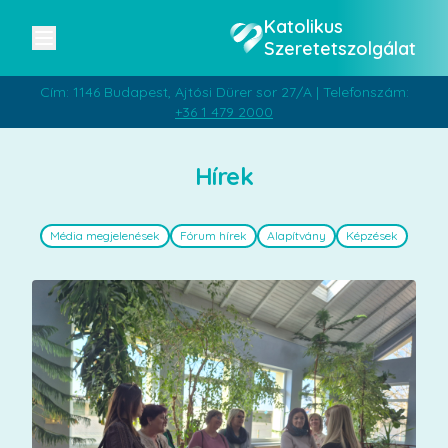
Katolikus
Szeretetszolgálat
Cím: 1146 Budapest, Ajtósi Dürer sor 27/A | Telefonszám:
+36 1 479 2000
Hírek
Média megjelenések
Fórum hírek
Alapítvány
Képzések