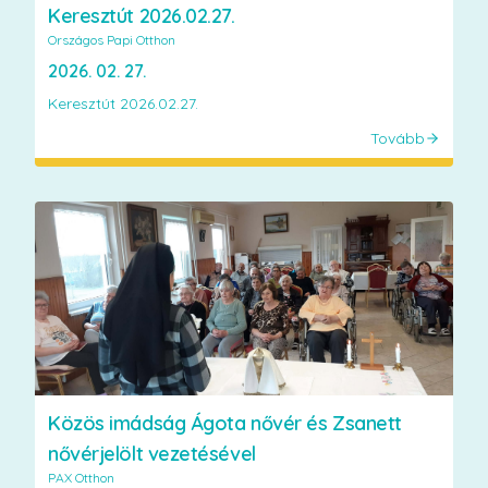
Keresztút 2026.02.27.
Országos Papi Otthon
2026. 02. 27.
Keresztút 2026.02.27.
Tovább
Közös imádság Ágota nővér és Zsanett
nővérjelölt vezetésével
PAX Otthon