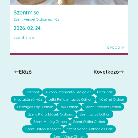
Szentmise
Szent Vendel Otthon és Ház
2026. 02. 24.
szentmise
Tovább
Előző
Következő
Központ
Alkoholistamentő Szolgálat
Bara-ház
Hivatásőrző Ház
Lelki Rehabilitációs Otthon
Názáret Otthon
Országos Papi Otthon
PAX Otthon
Szent Erzsébet Otthon
Szent Klára Idősek Otthona
Szent Lajos Otthon
Szent Mihály Otthon
Szent Ottilia Otthon
Szent Rafael Központ
Szent Vendel Otthon és Ház
Szent Vince Otthon