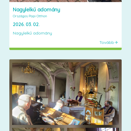
Nagylelkű adomány
Országos Papi Otthon
2026. 03. 02.
Nagylelkű adomány
Tovább