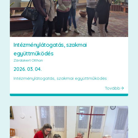
Intézménylátogatás, szakmai
együttműködés
Zárdakert Otthon
2026. 03. 04.
Intézménylátogatás, szakmai együttműködés
Tovább