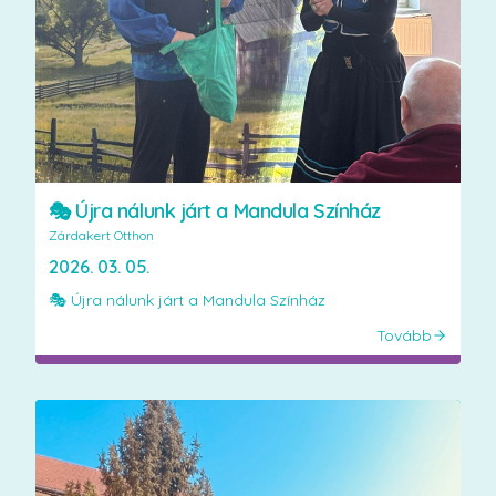
🎭 Újra nálunk járt a Mandula Színház
Zárdakert Otthon
2026. 03. 05.
🎭 Újra nálunk járt a Mandula Színház
Tovább