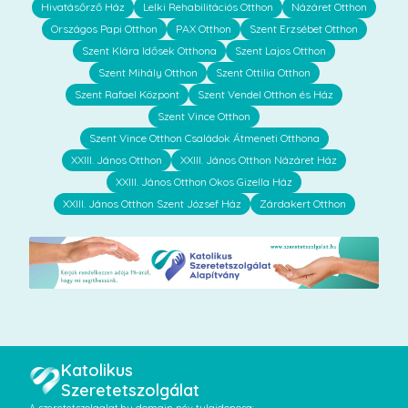
Hivatásőrző Ház
Lelki Rehabilitációs Otthon
Názáret Otthon
Országos Papi Otthon
PAX Otthon
Szent Erzsébet Otthon
Szent Klára Idősek Otthona
Szent Lajos Otthon
Szent Mihály Otthon
Szent Ottilia Otthon
Szent Rafael Központ
Szent Vendel Otthon és Ház
Szent Vince Otthon
Szent Vince Otthon Családok Átmeneti Otthona
XXIII. János Otthon
XXIII. János Otthon Názáret Ház
XXIII. János Otthon Okos Gizella Ház
XXIII. János Otthon Szent József Ház
Zárdakert Otthon
Katolikus
Szeretetszolgálat