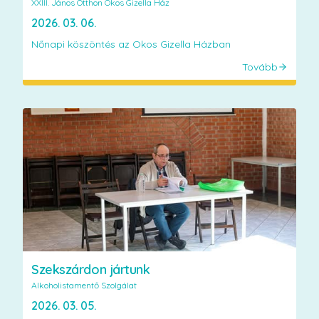
XXIII. János Otthon Okos Gizella Ház
2026. 03. 06.
Nőnapi köszöntés az Okos Gizella Házban
Tovább
Szekszárdon jártunk
Alkoholistamentő Szolgálat
2026. 03. 05.