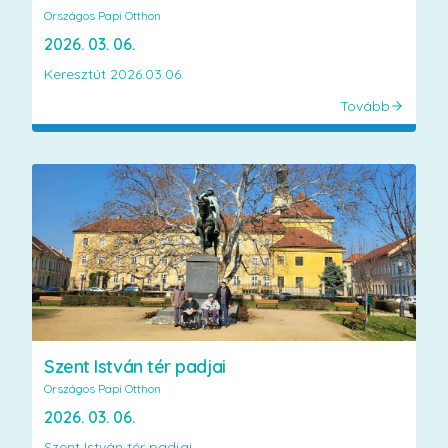
Országos Papi Otthon
2026. 03. 06.
Keresztút 2026.03.06.
Tovább
Szent István tér padjai
Országos Papi Otthon
2026. 03. 06.
Szent István tér padjai