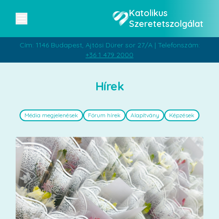
Katolikus
Szeretetszolgálat
Cím: 1146 Budapest, Ajtósi Dürer sor 27/A | Telefonszám:
+36 1 479 2000
Hírek
Média megjelenések
Fórum hírek
Alapítvány
Képzések