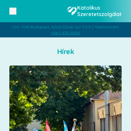
Katolikus
Szeretetszolgálat
Cím: 1146 Budapest, Ajtósi Dürer sor 27/A | Telefonszám:
+36 1 479 2000
Hírek