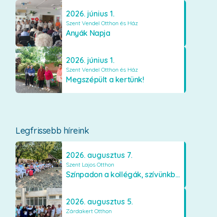
2026. június 1.
Szent Vendel Otthon és Ház
Anyák Napja
2026. június 1.
Szent Vendel Otthon és Ház
Megszépült a kertünk!
Legfrissebb híreink
2026. augusztus 7.
Szent Lajos Otthon
Színpadon a kollégák, szívünkben a lakók
2026. augusztus 5.
Zárdakert Otthon