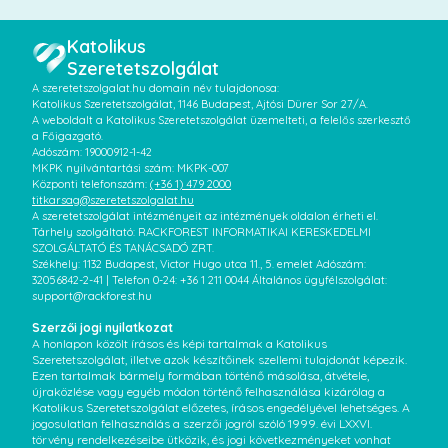
Katolikus
Szeretetszolgálat
A szeretetszolgalat.hu domain név tulajdonosa:
Katolikus Szeretetszolgálat, 1146 Budapest, Ajtósi Dürer Sor 27/A.
A weboldalt a Katolikus Szeretetszolgálat üzemelteti, a felelős szerkesztő
a Főigazgató.
Adószám: 19000912-1-42
MKPK nyilvántartási szám: MKPK-007
Központi telefonszám:
(+36 1) 479 2000
titkarsag@szeretetszolgalat.hu
A szeretetszolgálat intézményeit az intézmények oldalon érheti el.
Tárhely szolgáltató: RACKFOREST INFORMATIKAI KERESKEDELMI
SZOLGÁLTATÓ ÉS TANÁCSADÓ ZRT.
Székhely: 1132 Budapest, Victor Hugo utca 11., 5. emelet Adószám:
32056842-2-41 | Telefon 0-24: +36 1 211 0044 Általános ügyfélszolgálat:
support@rackforest.hu
Szerzői jogi nyilatkozat
A honlapon közölt írásos és képi tartalmak a Katolikus
Szeretetszolgálat, illetve azok készítőinek szellemi tulajdonát képezik.
Ezen tartalmak bármely formában történő másolása, átvétele,
újraközlése vagy egyéb módon történő felhasználása kizárólag a
Katolikus Szeretetszolgálat előzetes, írásos engedélyével lehetséges. A
jogosulatlan felhasználás a szerzői jogról szóló 1999. évi LXXVI.
törvény rendelkezéseibe ütközik, és jogi következményeket vonhat