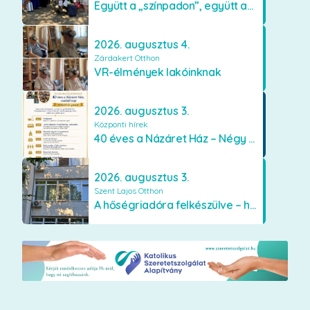
Együtt a „színpadon”, együtt az élményekért 🎭✨
2026. augusztus 4.
Zárdakert Otthon
VR-élmények lakóinknak
2026. augusztus 3.
Központi hírek
40 éves a Názáret Ház – Négy évtized szeretetben és gondoskodásban
2026. augusztus 3.
Szent Lajos Otthon
A hőségriadóra felkészülve – hűsítő fejlesztések a Szent Lajos Otthonban