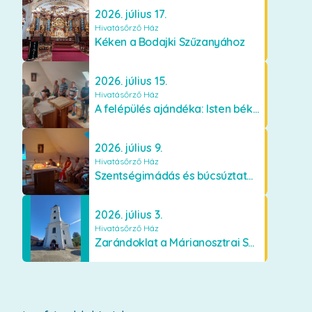
2026. július 17.
Hivatásőrző Ház
Kéken a Bodajki Szűzanyához
2026. július 15.
Hivatásőrző Ház
A felépülés ajándéka: Isten békéje és a boldogság
2026. július 9.
Hivatásőrző Ház
Szentségimádás és búcsúztató a Hivatásőrző Házban
2026. július 3.
Hivatásőrző Ház
Zarándoklat a Márianosztrai Szűzanyához