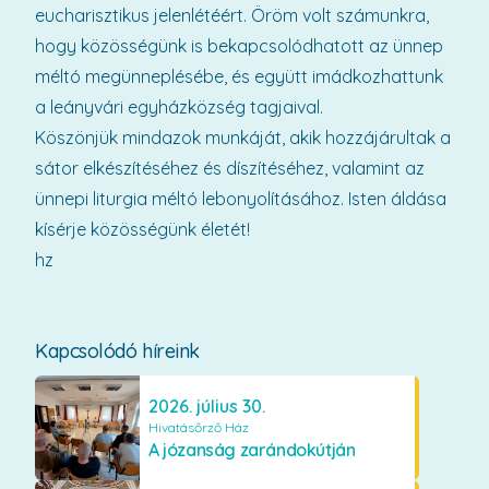
eucharisztikus jelenlétéért. Öröm volt számunkra,
hogy közösségünk is bekapcsolódhatott az ünnep
méltó megünneplésébe, és együtt imádkozhattunk
a leányvári egyházközség tagjaival.
Köszönjük mindazok munkáját, akik hozzájárultak a
sátor elkészítéséhez és díszítéséhez, valamint az
ünnepi liturgia méltó lebonyolításához. Isten áldása
kísérje közösségünk életét!
hz
Kapcsolódó híreink
2026. július 30.
Hivatásőrző Ház
A józanság zarándokútján