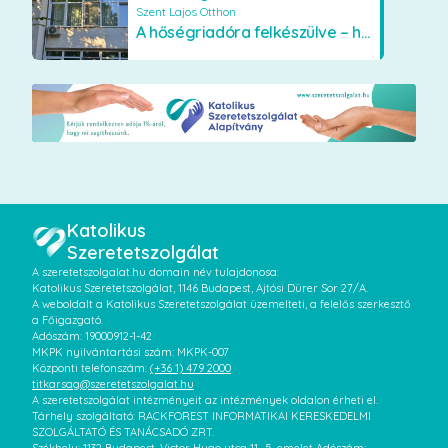
Szent Lajos Otthon
A hőségriadóra felkészülve – hűsítő fejlesztések a Szent Lajos Otthonban
Katolikus
Szeretetszolgálat
A szeretetszolgalat.hu domain név tulajdonosa:
Katolikus Szeretetszolgálat, 1146 Budapest, Ajtósi Dürer Sor 27/A.
A weboldalt a Katolikus Szeretetszolgálat üzemelteti, a felelős szerkesztő
a Főigazgató.
Adószám: 19000912-1-42
MKPK nyilvántartási szám: MKPK-007
Központi telefonszám:
(+36 1) 479 2000
titkarsag@szeretetszolgalat.hu
A szeretetszolgálat intézményeit az intézmények oldalon érheti el.
Tárhely szolgáltató: RACKFOREST INFORMATIKAI KERESKEDELMI
SZOLGÁLTATÓ ÉS TANÁCSADÓ ZRT.