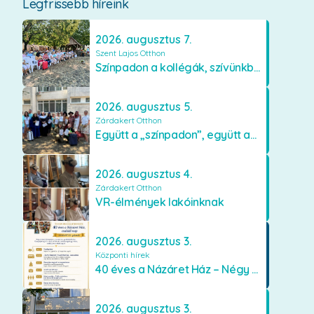
Legfrissebb híreink
2026. augusztus 7.
Szent Lajos Otthon
Színpadon a kollégák, szívünkben a lakók
2026. augusztus 5.
Zárdakert Otthon
Együtt a „színpadon”, együtt az élményekért 🎭✨
2026. augusztus 4.
Zárdakert Otthon
VR-élmények lakóinknak
2026. augusztus 3.
Központi hírek
40 éves a Názáret Ház – Négy évtized szeretetben és gondoskodásban
2026. augusztus 3.