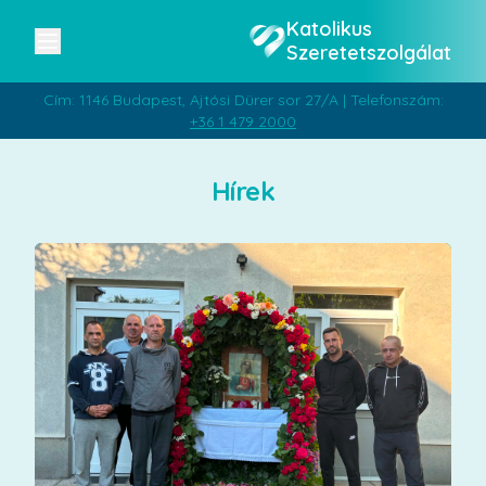
Katolikus
Szeretetszolgálat
Cím: 1146 Budapest, Ajtósi Dürer sor 27/A | Telefonszám:
+36 1 479 2000
Hírek