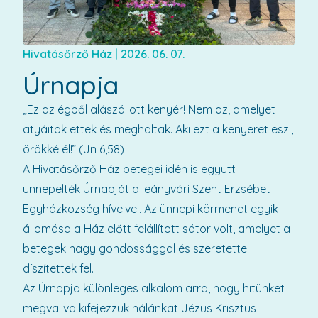
Hivatásőrző Ház
|
2026. 06. 07.
Úrnapja
„Ez az égből alászállott kenyér! Nem az, amelyet
atyáitok ettek és meghaltak. Aki ezt a kenyeret eszi,
örökké él!” (Jn 6,58)
A Hivatásőrző Ház betegei idén is együtt
ünnepelték Úrnapját a leányvári Szent Erzsébet
Egyházközség híveivel. Az ünnepi körmenet egyik
állomása a Ház előtt felállított sátor volt, amelyet a
betegek nagy gondossággal és szeretettel
díszítettek fel.
Az Úrnapja különleges alkalom arra, hogy hitünket
megvallva kifejezzük hálánkat Jézus Krisztus