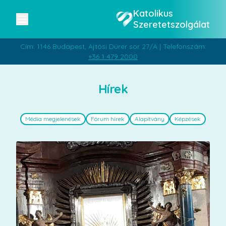
Katolikus
Szeretetszolgálat
Cím: 1146 Budapest, Ajtósi Dürer sor 27/A | Telefonszám:
+36 1 479 2000
Hírek
Média megjelenések
Fórum hírek
Alapítvány
Képzések