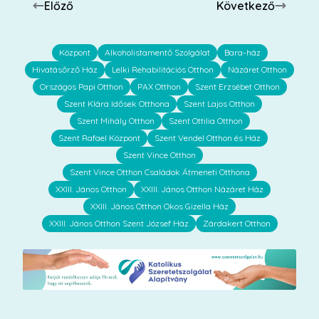
Előző
Következő
Központ
Alkoholistamentő Szolgálat
Bara-ház
Hivatásőrző Ház
Lelki Rehabilitációs Otthon
Názáret Otthon
Országos Papi Otthon
PAX Otthon
Szent Erzsébet Otthon
Szent Klára Idősek Otthona
Szent Lajos Otthon
Szent Mihály Otthon
Szent Ottilia Otthon
Szent Rafael Központ
Szent Vendel Otthon és Ház
Szent Vince Otthon
Szent Vince Otthon Családok Átmeneti Otthona
XXIII. János Otthon
XXIII. János Otthon Názáret Ház
XXIII. János Otthon Okos Gizella Ház
XXIII. János Otthon Szent József Ház
Zárdakert Otthon