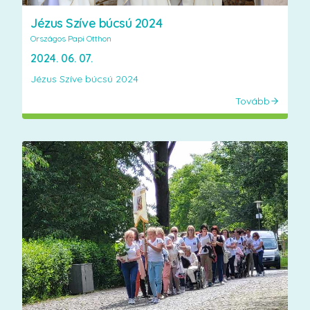
Jézus Szíve búcsú 2024
Országos Papi Otthon
2024. 06. 07.
Jézus Szíve búcsú 2024
Tovább