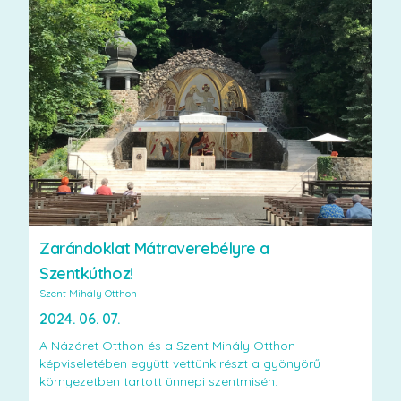
Zarándoklat Mátraverebélyre a
Szentkúthoz!
Szent Mihály Otthon
2024. 06. 07.
A Názáret Otthon és a Szent Mihály Otthon
képviseletében együtt vettünk részt a gyönyörű
környezetben tartott ünnepi szentmisén.