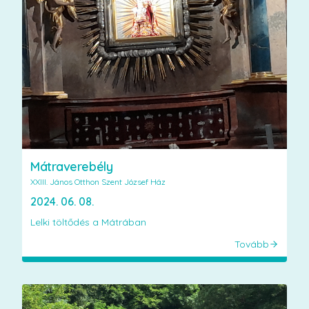
Mátraverebély
XXIII. János Otthon Szent József Ház
2024. 06. 08.
Lelki töltődés a Mátrában
Tovább