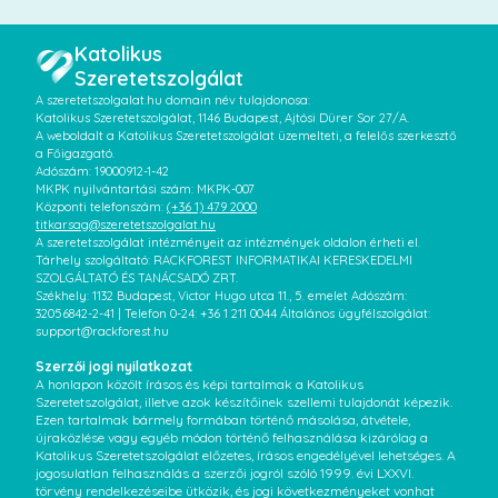
Katolikus
Szeretetszolgálat
A szeretetszolgalat.hu domain név tulajdonosa:
Katolikus Szeretetszolgálat, 1146 Budapest, Ajtósi Dürer Sor 27/A.
A weboldalt a Katolikus Szeretetszolgálat üzemelteti, a felelős szerkesztő
a Főigazgató.
Adószám: 19000912-1-42
MKPK nyilvántartási szám: MKPK-007
Központi telefonszám:
(+36 1) 479 2000
titkarsag@szeretetszolgalat.hu
A szeretetszolgálat intézményeit az intézmények oldalon érheti el.
Tárhely szolgáltató: RACKFOREST INFORMATIKAI KERESKEDELMI
SZOLGÁLTATÓ ÉS TANÁCSADÓ ZRT.
Székhely: 1132 Budapest, Victor Hugo utca 11., 5. emelet Adószám:
32056842-2-41 | Telefon 0-24: +36 1 211 0044 Általános ügyfélszolgálat:
support@rackforest.hu
Szerzői jogi nyilatkozat
A honlapon közölt írásos és képi tartalmak a Katolikus
Szeretetszolgálat, illetve azok készítőinek szellemi tulajdonát képezik.
Ezen tartalmak bármely formában történő másolása, átvétele,
újraközlése vagy egyéb módon történő felhasználása kizárólag a
Katolikus Szeretetszolgálat előzetes, írásos engedélyével lehetséges. A
jogosulatlan felhasználás a szerzői jogról szóló 1999. évi LXXVI.
törvény rendelkezéseibe ütközik, és jogi következményeket vonhat