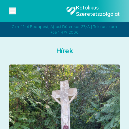
Katolikus
Szeretetszolgálat
Cím: 1146 Budapest, Ajtósi Dürer sor 27/A | Telefonszám:
+36 1 479 2000
Hírek