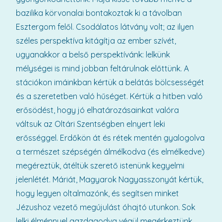
bazilika körvonalai bontakoztak ki a távolban
Esztergom felől. Csodálatos látvány volt; az ilyen
széles perspektíva kitágítja az ember szívét,
ugyanakkor a belső perspektívánk: lelkünk
mélységei is mind jobban feltárulnak előttünk. A
stációkon imáinkban kértük a belátás bölcsességét
és a szeretetben való hűséget. Kértük a hitben való
erősödést, hogy jó elhatározásainkat valóra
váltsuk az Oltári Szentségben elnyert leki
erősséggel. Erdőkön át és rétek mentén gyalogolva
a természet szépségén álmélkodva (és elmélkedve)
megéreztük, átéltük szerető istenünk kegyelmi
jelenlétét. Máriát, Magyarok Nagyasszonyát kértük,
hogy legyen oltalmazónk, és segítsen minket
Jézushoz vezető megújulást óhajtó utunkon. Sok
lelki élménnyel gazdagodva végül megérkeztünk