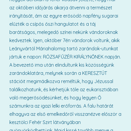
az októberi időjárás akarja átvenni a természet
irányítását, ám az egyre erősödő napfény sugarai
elűzték a csípős őszi hangulatot és a táj
barátságos, melegedő színei nekünk vándoroknak
kedveztek. Igen, október 7én vándorok voltunk, akik
Leányvártól Máriahalomig tartó zarándok-utunkat
jártuk e napon: RÓZSAFŰZÉR KIRÁLYNŐNEK napján.
A bevezető ima után elindultunk kis közösségünk
zarándoklatára, melynek során a KERESZTÚT
stációit megimádkozva reméltük, hogy Jézussal
találkozhatunk, és kérhetjük tőle az eukarisztiában
való megerősödésünket, és hogy legyen Ő
számunkra az igazi lelki erőforrás. A falu határát
elhagyva az első emelkedőről visszanézve először a
kesztölci Fehér Szirt látványában
gyönyörködhettünk. Majd kissé tovább menve a