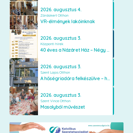
2026. augusztus 4.
Zárdakert Otthon
VR-élmények lakóinknak
2026. augusztus 3.
Központi hírek
40 éves a Názáret Ház – Négy évtized szeretetben és gondoskodásban
2026. augusztus 3.
Szent Lajos Otthon
A hőségriadóra felkészülve – hűsítő fejlesztések a Szent Lajos Otthonban
2026. augusztus 3.
Szent Vince Otthon
Mosolyból művészet