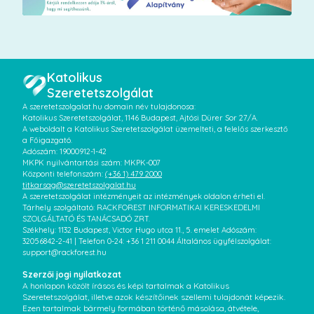
Katolikus
Szeretetszolgálat
A szeretetszolgalat.hu domain név tulajdonosa:
Katolikus Szeretetszolgálat, 1146 Budapest, Ajtósi Dürer Sor 27/A.
A weboldalt a Katolikus Szeretetszolgálat üzemelteti, a felelős szerkesztő
a Főigazgató.
Adószám: 19000912-1-42
MKPK nyilvántartási szám: MKPK-007
Központi telefonszám:
(+36 1) 479 2000
titkarsag@szeretetszolgalat.hu
A szeretetszolgálat intézményeit az intézmények oldalon érheti el.
Tárhely szolgáltató: RACKFOREST INFORMATIKAI KERESKEDELMI
SZOLGÁLTATÓ ÉS TANÁCSADÓ ZRT.
Székhely: 1132 Budapest, Victor Hugo utca 11., 5. emelet Adószám:
32056842-2-41 | Telefon 0-24: +36 1 211 0044 Általános ügyfélszolgálat:
support@rackforest.hu
Szerzői jogi nyilatkozat
A honlapon közölt írásos és képi tartalmak a Katolikus
Szeretetszolgálat, illetve azok készítőinek szellemi tulajdonát képezik.
Ezen tartalmak bármely formában történő másolása, átvétele,