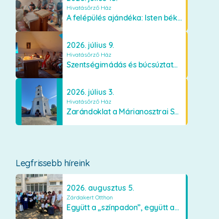
Hivatásőrző Ház
A felépülés ajándéka: Isten békéje és a boldogság
2026. július 9.
Hivatásőrző Ház
Szentségimádás és búcsúztató a Hivatásőrző Házban
2026. július 3.
Hivatásőrző Ház
Zarándoklat a Márianosztrai Szűzanyához
Legfrissebb híreink
2026. augusztus 5.
Zárdakert Otthon
Együtt a „színpadon”, együtt az élményekért 🎭✨