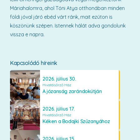
Máriahalomra, ahol Tóni Atya otthonában minden
földi jóval járó ebéd várt ránk, mait ezúton is
köszönünk szépen. Istennek hálát adva gondolunk
vissza e napra.
Kapcsolódó híreink
2026. július 30.
Hivatásőrző Ház
A józanság zarándokútján
2026. július 17.
Hivatásőrző Ház
Kéken a Bodajki Szűzanyához
2026. július 15.