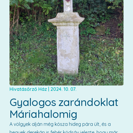
Hivatásőrző Ház
|
2024. 10. 07.
Gyalogos zarándoklat
Máriahalomig
A völgyek alján még kósza hideg pára ült, és a
hegyek derekán is fehér ködsáv jelezte, hogy már