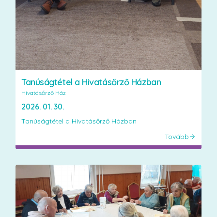
Tanúságtétel a Hivatásőrző Házban
Hivatásőrző Ház
2026. 01. 30.
Tanúságtétel a Hivatásőrző Házban
Tovább