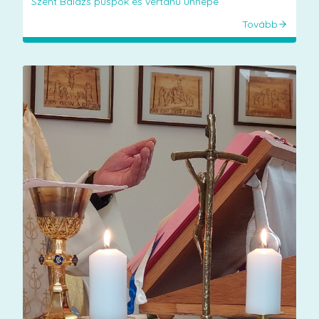
Szent Balázs püspök és vértanú ünnepe
Tovább