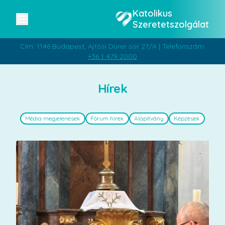
Katolikus
Szeretetszolgálat
Cím: 1146 Budapest, Ajtósi Dürer sor 27/A | Telefonszám:
+36 1 479 2000
Hírek
Média megjelenések
Fórum hírek
Alapítvány
Képzések