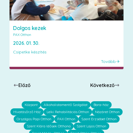
Dolgos kezek
PAX Otthon
2026. 01. 30.
Csipetke készítés
Tovább
Előző
Következő
Központ
Alkoholistamentő Szolgálat
Bara-ház
Hivatásőrző Ház
Lelki Rehabilitációs Otthon
Názáret Otthon
Országos Papi Otthon
PAX Otthon
Szent Erzsébet Otthon
Szent Klára Idősek Otthona
Szent Lajos Otthon