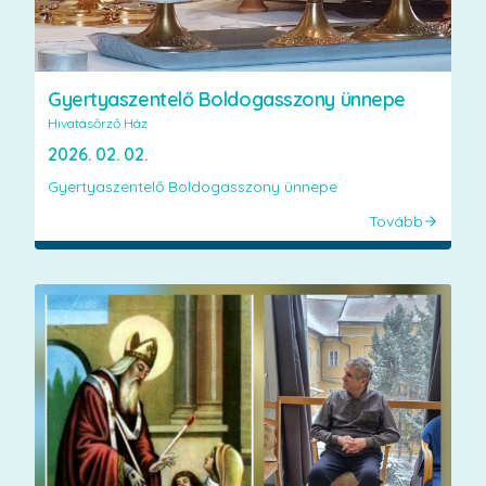
Gyertyaszentelő Boldogasszony ünnepe
Hivatásőrző Ház
2026. 02. 02.
Gyertyaszentelő Boldogasszony ünnepe
Tovább