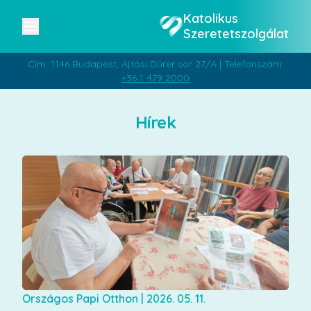
Katolikus
Szeretetszolgálat
Cím: 1146 Budapest, Ajtósi Dürer sor 27/A | Telefonszám:
+36 1 479 2000
Hírek
Országos Papi Otthon
|
2026. 05. 11.