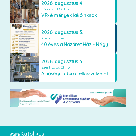
2026. augusztus 4.
Zárdakert Otthon
VR-élmények lakóinknak
2026. augusztus 3.
Központi hírek
40 éves a Názáret Ház – Négy évtized szeretetben és gondoskodásban
2026. augusztus 3.
Szent Lajos Otthon
A hőségriadóra felkészülve – hűsítő fejlesztések a Szent Lajos Otthonban
Katolikus