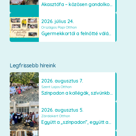
Akasztófa – közösen gondolkodva
2026. július 24.
Országos Papi Otthon
Gyermekkortól a felnőtté válásig
Legfrissebb híreink
2026. augusztus 7.
Szent Lajos Otthon
Színpadon a kollégák, szívünkben a lakók
2026. augusztus 5.
Zárdakert Otthon
Együtt a „színpadon”, együtt az élményekért 🎭✨