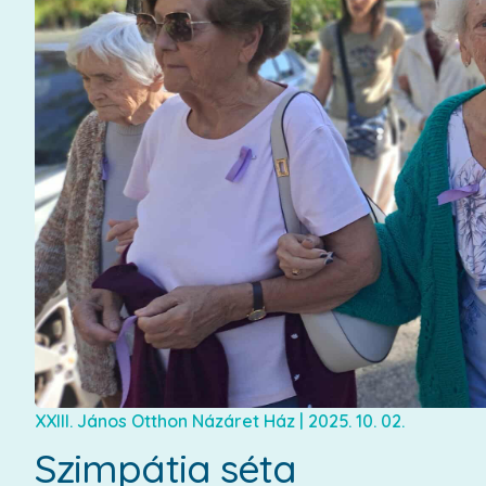
XXIII. János Otthon Názáret Ház
|
2025. 10. 02.
Szimpátia séta