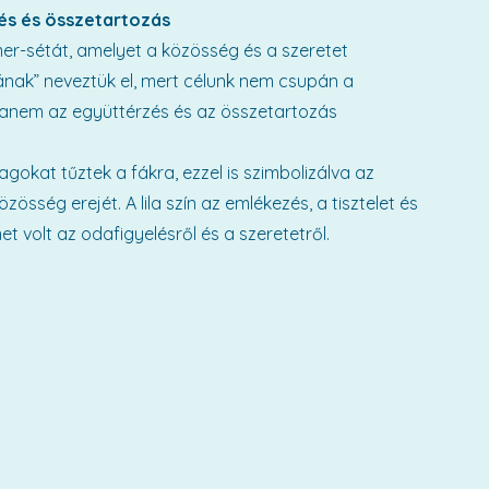
és és összetartozás
er-sétát, amelyet a közösség és a szeretet
ának” neveztük el, mert célunk nem csupán a
 hanem az együttérzés és az összetartozás
lagokat tűztek a fákra, ezzel is szimbolizálva az
sség erejét. A lila szín az emlékezés, a tisztelet és
t volt az odafigyelésről és a szeretetről.