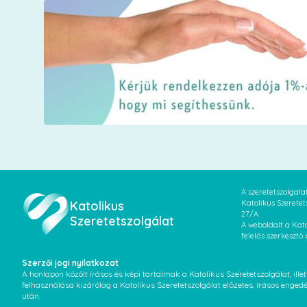
A szeretetszolgal
Katolikus
Katolikus Szeretet
27/A.
Szeretetszolgálat
A weboldalt a Kato
felelős szerkesztő
Szerzői jogi nyilatkozat
A honlapon közölt írásos és képi tartalmak a Katolikus Szeretetszolgálat, il
felhasználása kizárólag a Katolikus Szeretetszolgálat előzetes, írásos enged
után.