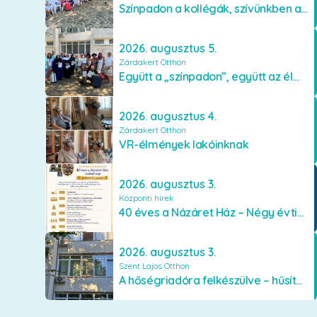
Színpadon a kollégák, szívünkben a lakók
2026. augusztus 5.
Zárdakert Otthon
Együtt a „színpadon”, együtt az élményekért 🎭✨
2026. augusztus 4.
Zárdakert Otthon
VR-élmények lakóinknak
2026. augusztus 3.
Központi hírek
40 éves a Názáret Ház – Négy évtized szeretetben és gondoskodásban
2026. augusztus 3.
Szent Lajos Otthon
A hőségriadóra felkészülve – hűsítő fejlesztések a Szent Lajos Otthonban