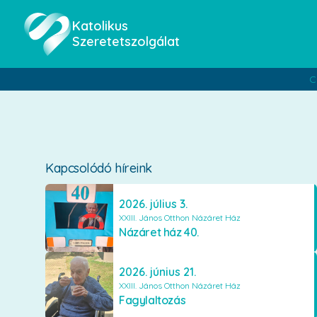
Katolikus
Szeretetszolgálat
C
Kapcsolódó híreink
2026. július 3.
XXIII. János Otthon Názáret Ház
Názáret ház 40.
2026. június 21.
XXIII. János Otthon Názáret Ház
Fagylaltozás