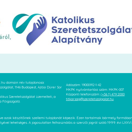
at.hu domain név tulajdonosa:
Adószám: 19000912-1-42
szolgálat, 1146 Budapest, Ajtósi Dürer Sor
MKPK nyilvántartási szám: MKPK-007
Központi telefonszám:
(+36 1) 479 2000
likus Szeretetszolgálat üzemelteti, a
titkarsag@szeretetszolgalat.hu
 a Főigazgató.
letve azok készítőinek szellemi tulajdonát képezik. Ezen tartalmak bármely formáb
élyével lehetséges. A jogosulatlan felhasználás a szerzői jogról szóló 1999. évi LX