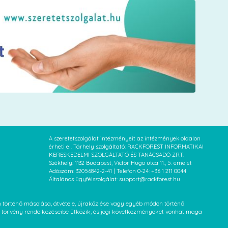
A szeretetszolgálat intézményeit az intézmények oldalon
érheti el. Tárhely szolgáltató: RACKFOREST INFORMATIKAI
KERESKEDELMI SZOLGÁLTATÓ ÉS TANÁCSADÓ ZRT.
Székhely: 1132 Budapest, Victor Hugo utca 11., 5. emelet
Adószám: 32056842-2-41 | Telefon 0-24: +36 1 211 0044
Általános ügyfélszolgálat: support@rackforest.hu
an történő másolása, átvétele, újraközlése vagy egyéb módon történő
XVI. törvény rendelkezéseibe ütközik, és jogi következményeket vonhat maga