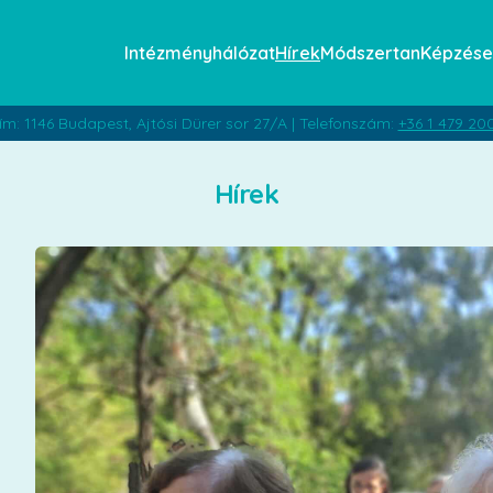
Intézményhálózat
Hírek
Módszertan
Képzése
ím: 1146 Budapest, Ajtósi Dürer sor 27/A | Telefonszám:
+36 1 479 20
Hírek