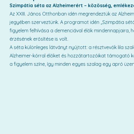
Szimpátia séta az Alzheimerért – közösség, emlékez
Az XXIII. János Otthonban idén megrendeztük az Alzheim
jegyében szerveztünk. A programot idén „Szimpátia sét
figyelem felhívása a demenciával élők mindennapjaira,
érzésének erősítése is volt.
A séta különleges látványt nyújtott: a résztvevők lila sza
Alzheimer-kórral élőket és hozzátartozóikat támogató közö
a figyelem színe, így minden egyes szalag egy apró üzene