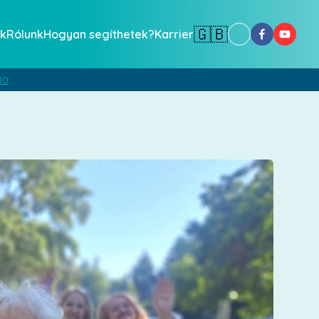
🇬🇧
k
Rólunk
Hogyan segíthetek?
Karrier
00