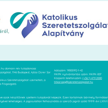
at.hu domain név tulajdonosa:
Adószám: 19000912-1-42
szolgálat, 1146 Budapest, Ajtósi Dürer Sor
MKPK nyilvántartási szám: MKPK-007
Központi telefonszám:
(+36 1) 479 2000
likus Szeretetszolgálat üzemelteti, a
titkarsag@szeretetszolgalat.hu
 a Főigazgató.
letve azok készítőinek szellemi tulajdonát képezik. Ezen tartalmak bármely formáb
élyével lehetséges. A jogosulatlan felhasználás a szerzői jogról szóló 1999. évi LX