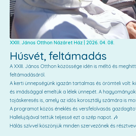
XXIII. János Otthon Názáret Ház
|
2026. 04. 08.
Húsvét, feltámadás
A XXIII. János Otthon közössége idén is méltó és meghi
feltámadásáról.
A kerti ünnepségünk igazán tartalmas és örömteli volt: k
és imádsággal emeltük a lélek ünnepét. A hagyományok 
tojáskeresés is, amely az idős korosztály számára is mo
A programot közös éneklés és versfelolvasás gazdagítot
Hallelujájával tettük teljessé ezt a szép napot. 🎶
Hálás szívvel köszönjük minden szervezőnek és résztvev