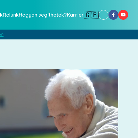
🇬🇧
k
Rólunk
Hogyan segíthetek?
Karrier
00