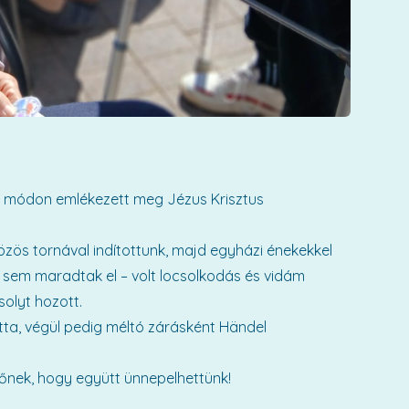
tt módon emlékezett meg Jézus Krisztus
özös tornával indítottunk, majd egyházi énekekkel
sem maradtak el – volt locsolkodás és vidám
solyt hozott.
ta, végül pedig méltó zárásként Händel
őnek, hogy együtt ünnepelhettünk!