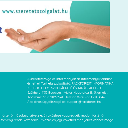
A szeretetszolgálat intézményeit az intézmények oldalon
érheti el. Tárhely szolgáltató: RACKFOREST INFORMATIKAI
KERESKEDELMI SZOLGÁLTATÓ ÉS TANÁCSADÓ ZRT.
Székhely: 1132 Budapest, Victor Hugo utca 11., 5. emelet
Adószám: 32056842-2-41 | Telefon 0-24: +36 1 211 0044
Általános ügyfélszolgálat: support@rackforest.hu
an történő másolása, átvétele, újraközlése vagy egyéb módon történő
XVI. törvény rendelkezéseibe ütközik, és jogi következményeket vonhat maga