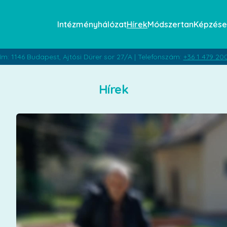
Intézményhálózat
Hírek
Módszertan
Képzése
ím: 1146 Budapest, Ajtósi Dürer sor 27/A | Telefonszám:
+36 1 479 20
Hírek