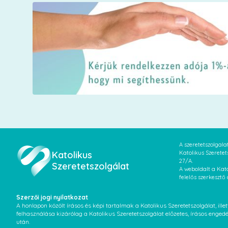
A szeretetszolgal
Katolikus
Katolikus Szeretet
27/A.
Szeretetszolgálat
A weboldalt a Kato
felelős szerkesztő
Szerzői jogi nyilatkozat
A honlapon közölt írásos és képi tartalmak a Katolikus Szeretetszolgálat, il
felhasználása kizárólag a Katolikus Szeretetszolgálat előzetes, írásos enged
után.