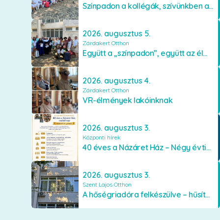
Színpadon a kollégák, szívünkben a lakók
2026. augusztus 5.
Zárdakert Otthon
Együtt a „színpadon”, együtt az élményekért 🎭✨
2026. augusztus 4.
Zárdakert Otthon
VR-élmények lakóinknak
2026. augusztus 3.
Központi hírek
40 éves a Názáret Ház – Négy évtized szeretetben és gondoskodásban
2026. augusztus 3.
Szent Lajos Otthon
A hőségriadóra felkészülve – hűsítő fejlesztések a Szent Lajos Otthonban