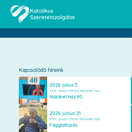
Katolikus
Szeretetszolgálat
C
Kapcsolódó híreink
2026. július 3.
XXIII. János Otthon Názáret Ház
Názáret ház 40.
2026. június 21.
XXIII. János Otthon Názáret Ház
Fagylaltozás