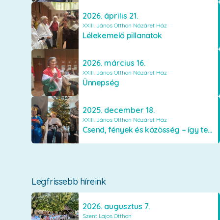
2026. április 21.
XXIII. János Otthon Názáret Ház
Lélekemelő pillanatok
2026. március 16.
XXIII. János Otthon Názáret Ház
Ünnepség
2025. december 18.
XXIII. János Otthon Názáret Ház
Csend, fények és közösség – így telt az advent és a karácsony a XXIII. János Otthonban
Legfrissebb híreink
2026. augusztus 7.
Szent Lajos Otthon