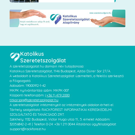
Katolikus
Szeretetszolgálat
A szeretetszolgalat.hu domain név tulajdonosa:
Katolikus Szeretetszolgálat, 1146 Budapest, Ajtósi Dürer Sor 27/A.
A weboldalt a Katolikus Szeretetszolgálat üzemelteti, a felelős szerkesztő
a Főigazgató.
Adószám: 19000912-1-42
MKPK nyilvántartási szám: MKPK-007
Központi telefonszám:
(+36 1) 479 2000
titkarsag@szeretetszolgalat.hu
A szeretetszolgálat intézményeit az intézmények oldalon érheti el.
Tárhely szolgáltató: RACKFOREST INFORMATIKAI KERESKEDELMI
SZOLGÁLTATÓ ÉS TANÁCSADÓ ZRT.
Székhely: 1132 Budapest, Victor Hugo utca 11., 5. emelet Adószám:
32056842-2-41 | Telefon 0-24: +36 1 211 0044 Általános ügyfélszolgálat:
support@rackforest.hu