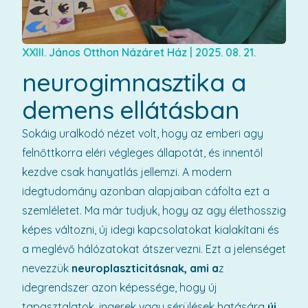
XXIII. János Otthon Názáret Ház
|
2025. 08. 21.
neurogimnasztika a
demens ellátásban
Sokáig uralkodó nézet volt, hogy az emberi agy
felnőttkorra eléri végleges állapotát, és innentől
kezdve csak hanyatlás jellemzi. A modern
idegtudomány azonban alapjaiban cáfolta ezt a
szemléletet. Ma már tudjuk, hogy az agy élethosszig
képes változni, új idegi kapcsolatokat kialakítani és
a meglévő hálózatokat átszervezni. Ezt a jelenséget
nevezzük
neuroplaszticitásnak, ami a
z
idegrendszer azon képessége, hogy új
tapasztalatok, ingerek vagy sérülések hatására
új