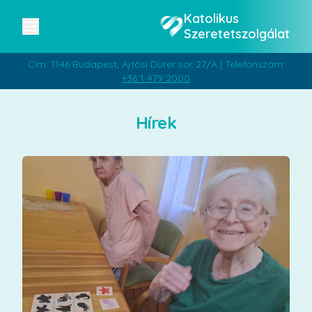
Katolikus
Szeretetszolgálat
Cím: 1146 Budapest, Ajtósi Dürer sor 27/A | Telefonszám:
+36 1 479 2000
Hírek