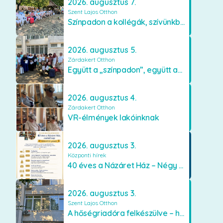
2026. augusztus 7.
Szent Lajos Otthon
Színpadon a kollégák, szívünkben a lakók
2026. augusztus 5.
Zárdakert Otthon
Együtt a „színpadon”, együtt az élményekért 🎭✨
2026. augusztus 4.
Zárdakert Otthon
VR-élmények lakóinknak
2026. augusztus 3.
Központi hírek
40 éves a Názáret Ház – Négy évtized szeretetben és gondoskodásban
2026. augusztus 3.
Szent Lajos Otthon
A hőségriadóra felkészülve – hűsítő fejlesztések a Szent Lajos Otthonban