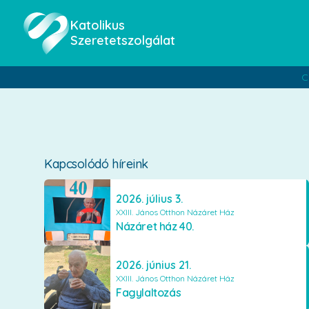
Katolikus
Szeretetszolgálat
C
Kapcsolódó híreink
2026. július 3.
XXIII. János Otthon Názáret Ház
Názáret ház 40.
2026. június 21.
XXIII. János Otthon Názáret Ház
Fagylaltozás