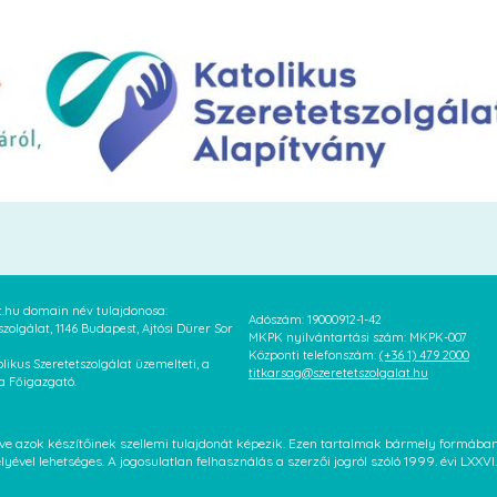
at.hu domain név tulajdonosa:
Adószám: 19000912-1-42
szolgálat, 1146 Budapest, Ajtósi Dürer Sor
MKPK nyilvántartási szám: MKPK-007
Központi telefonszám:
(+36 1) 479 2000
likus Szeretetszolgálat üzemelteti, a
titkarsag@szeretetszolgalat.hu
 a Főigazgató.
letve azok készítőinek szellemi tulajdonát képezik. Ezen tartalmak bármely formáb
élyével lehetséges. A jogosulatlan felhasználás a szerzői jogról szóló 1999. évi LX