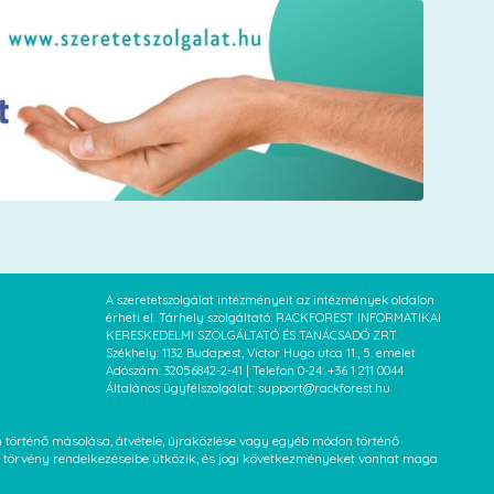
A szeretetszolgálat intézményeit az intézmények oldalon
érheti el. Tárhely szolgáltató: RACKFOREST INFORMATIKAI
KERESKEDELMI SZOLGÁLTATÓ ÉS TANÁCSADÓ ZRT.
Székhely: 1132 Budapest, Victor Hugo utca 11., 5. emelet
Adószám: 32056842-2-41 | Telefon 0-24: +36 1 211 0044
Általános ügyfélszolgálat: support@rackforest.hu
an történő másolása, átvétele, újraközlése vagy egyéb módon történő
XVI. törvény rendelkezéseibe ütközik, és jogi következményeket vonhat maga