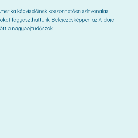
Amerika képviselőinek köszönhetően színvonalas
lokat fogyaszthattunk. Befejezésképpen az Alleluja
tt a nagyböjti időszak.