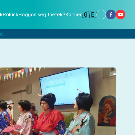
🇬🇧
k
Rólunk
Hogyan segíthetek?
Karrier
00