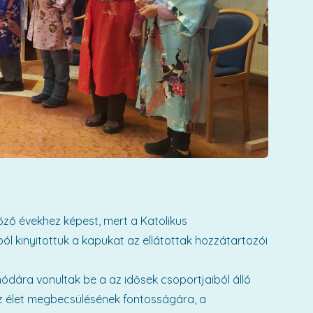
lőző évekhez képest, mert a Katolikus
ól kinyitottuk a kapukat az ellátottak hozzátartozói
dára vonultak be a az idősek csoportjaiból álló
az élet megbecsülésének fontosságára, a