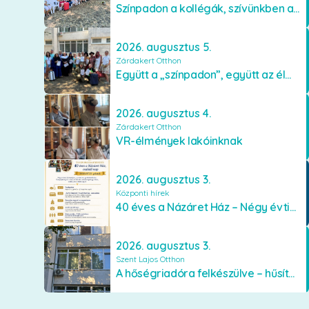
Színpadon a kollégák, szívünkben a lakók
2026. augusztus 5.
Zárdakert Otthon
Együtt a „színpadon”, együtt az élményekért 🎭✨
2026. augusztus 4.
Zárdakert Otthon
VR-élmények lakóinknak
2026. augusztus 3.
Központi hírek
40 éves a Názáret Ház – Négy évtized szeretetben és gondoskodásban
2026. augusztus 3.
Szent Lajos Otthon
A hőségriadóra felkészülve – hűsítő fejlesztések a Szent Lajos Otthonban