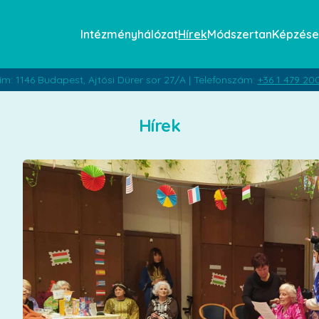
Intézményhálózat
Hírek
Módszertan
Képzése
ím: 1146 Budapest, Ajtósi Dürer sor 27/A | Telefonszám:
+36 1 479 20
Hírek