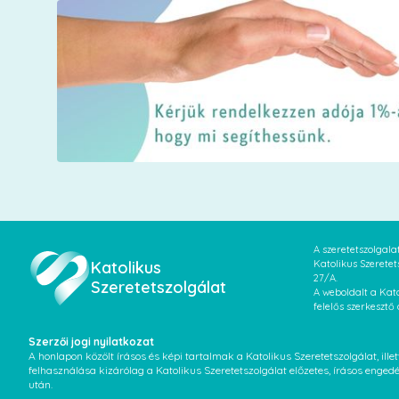
A szeretetszolgal
Katolikus
Katolikus Szeretet
27/A.
Szeretetszolgálat
A weboldalt a Kato
felelős szerkesztő
Szerzői jogi nyilatkozat
A honlapon közölt írásos és képi tartalmak a Katolikus Szeretetszolgálat, il
felhasználása kizárólag a Katolikus Szeretetszolgálat előzetes, írásos enged
után.