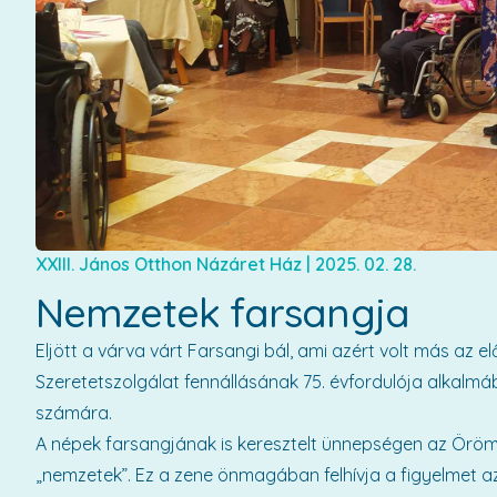
XXIII. János Otthon Názáret Ház
|
2025. 02. 28.
Nemzetek farsangja
Eljött a várva várt Farsangi bál, ami azért volt más az e
Szeretetszolgálat fennállásának 75. évfordulója alkalmáb
számára.
A népek farsangjának is keresztelt ünnepségen az Örömó
„nemzetek”. Ez a zene önmagában felhívja a figyelmet 