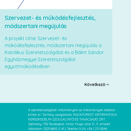
Szervezet- és működésfejlesztés,
módszertani megújulás
A projekt címe: Szervezet- és
működésfejlesztés, módszertani megújulás a
Katolikus Szeretetszolgálat és a Bálint Sándor
Egyházmegyei Szeretetszolgálat
együttműködésében
Következő
A szeretetszolgálat intézményeit az intézmények oldalon
érheti el. Tárhely szolgáltató: RACKFOREST INFORMATIKAI
KERESKEDELMI SZOLGÁLTATÓ ÉS TANÁCSADÓ ZRT.
Székhely: 1132 Budapest, Victor Hugo utca 11., 5. emelet
Adószám: 32056842-2-41 | Telefon 0-24: +36 1 211 0044