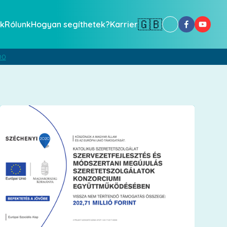
🇬🇧
k
Rólunk
Hogyan segíthetek?
Karrier
00