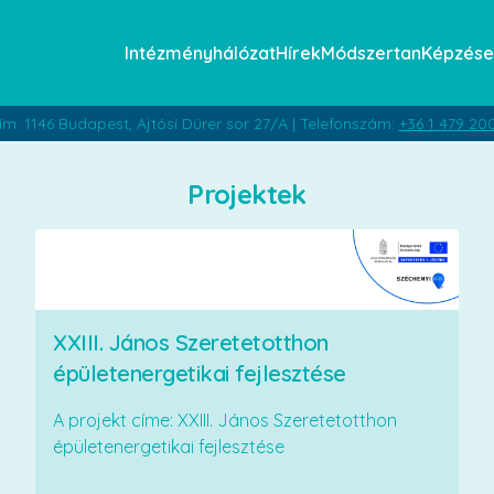
Intézményhálózat
Hírek
Módszertan
Képzése
ím: 1146 Budapest, Ajtósi Dürer sor 27/A | Telefonszám:
+36 1 479 20
Projektek
XXIII. János Szeretetotthon
épületenergetikai fejlesztése
A projekt címe: XXIII. János Szeretetotthon
épületenergetikai fejlesztése