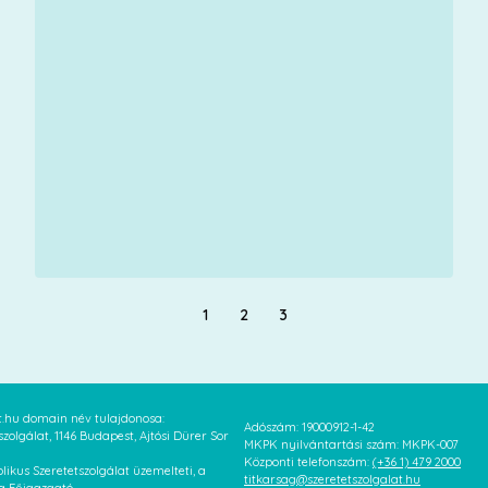
1
2
3
at.hu domain név tulajdonosa:
Adószám: 19000912-1-42
szolgálat, 1146 Budapest, Ajtósi Dürer Sor
MKPK nyilvántartási szám: MKPK-007
Központi telefonszám:
(+36 1) 479 2000
likus Szeretetszolgálat üzemelteti, a
titkarsag@szeretetszolgalat.hu