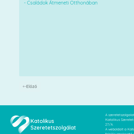
- Családok Átmeneti Otthonában
Előző
A szeretetszolgal
Katolikus
Katolikus Szeretet
27/A.
Szeretetszolgálat
A weboldalt a Kato