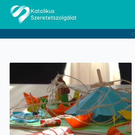
Katolikus
Szeretetszolgálat
C