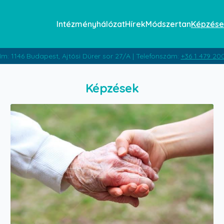
Intézményhálózat
Hírek
Módszertan
Képzése
ím: 1146 Budapest, Ajtósi Dürer sor 27/A | Telefonszám:
+36 1 479 20
Képzések