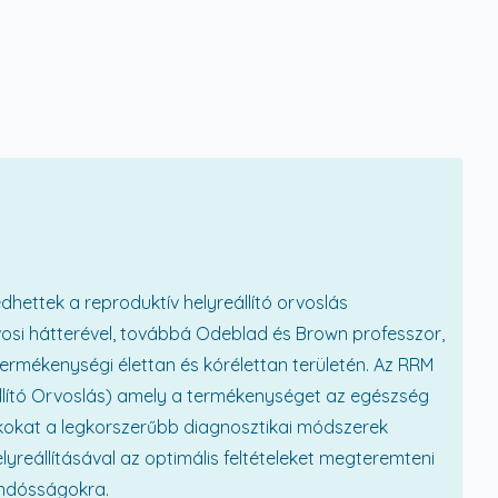
ettek a reproduktív helyreállító orvoslás
rvosi hátterével, továbbá Odeblad és Brown professzor,
 termékenységi élettan és kórélettan területén. Az RRM
llító Orvoslás) amely a termékenységet az egészség
okokat a legkorszerűbb diagnosztikai módszerek
elyreállításával az optimális feltételeket megteremteni
andósságokra.