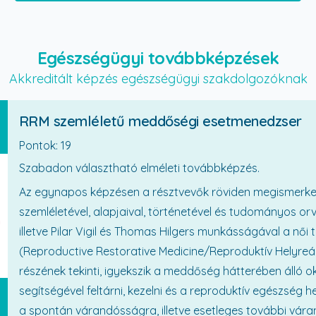
Egészségügyi továbbképzések
Akkreditált képzés egészségügyi szakdolgozóknak
RRM szemléletű meddőségi esetmenedzser
Pontok: 19
Szabadon választható elméleti továbbképzés.
Az egynapos képzésen a résztvevők röviden megismerkedh
szemléletével, alapjaival, történetével és tudományos o
illetve Pilar Vigil és Thomas Hilgers munkásságával a női
(Reproductive Restorative Medicine/Reproduktív Helyreá
részének tekinti, igyekszik a meddőség hátterében álló 
segítségével feltárni, kezelni és a reproduktív egészség h
a spontán várandósságra, illetve esetleges további vár