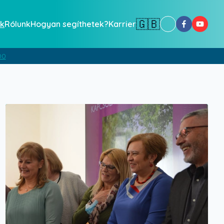
🇬🇧
k
Rólunk
Hogyan segíthetek?
Karrier
00