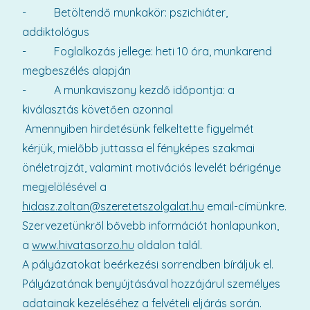
- Betöltendő munkakör: pszichiáter,
addiktológus
- Foglalkozás jellege: heti 10 óra, munkarend
megbeszélés alapján
- A munkaviszony kezdő időpontja: a
kiválasztás követően azonnal
Amennyiben hirdetésünk felkeltette figyelmét
kérjük, mielőbb juttassa el fényképes szakmai
önéletrajzát, valamint motivációs levelét bérigénye
megjelölésével a
hidasz.zoltan@szeretetszolgalat.hu
email-címünkre.
Szervezetünkről bővebb információt honlapunkon,
a
www.hivatasorzo.hu
oldalon talál.
A pályázatokat beérkezési sorrendben bíráljuk el.
Pályázatának benyújtásával hozzájárul személyes
adatainak kezeléséhez a felvételi eljárás során.