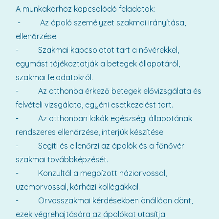
A munkakörhöz kapcsolódó feladatok:
- Az ápoló személyzet szakmai irányítása,
ellenőrzése.
- Szakmai kapcsolatot tart a nővérekkel,
egymást tájékoztatják a betegek állapotáról,
szakmai feladatokról.
- Az otthonba érkező betegek elővizsgálata és
felvételi vizsgálata, egyéni esetkezelést tart.
- Az otthonban lakók egészségi állapotának
rendszeres ellenőrzése, interjúk készítése.
- Segíti és ellenőrzi az ápolók és a főnővér
szakmai továbbképzését.
- Konzultál a megbízott háziorvossal,
üzemorvossal, kórházi kollégákkal.
- Orvosszakmai kérdésekben önállóan dönt,
ezek végrehajtására az ápolókat utasítja.