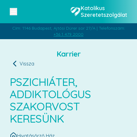
Katolikus
Szeretetszolgálat
Cím: 1146 Budapest, Ajtósi Dürer sor 27/A | Telefonszám:
+36 1 479 2000
Karrier
Vissza
PSZICHIÁTER,
ADDIKTOLÓGUS
SZAKORVOST
KERESÜNK
Hivatásőrző Ház