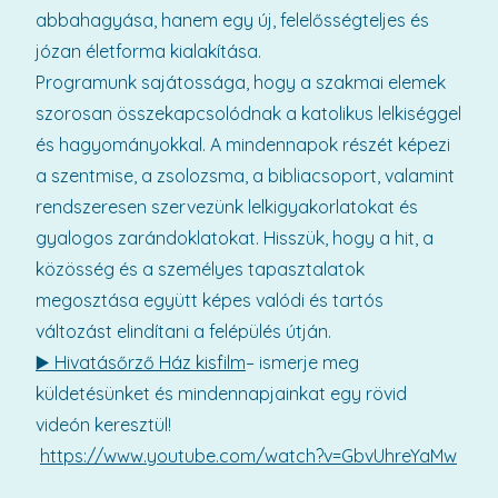
abbahagyása, hanem egy új, felelősségteljes és
józan életforma kialakítása.
Programunk sajátossága, hogy a szakmai elemek
szorosan összekapcsolódnak a katolikus lelkiséggel
és hagyományokkal. A mindennapok részét képezi
a szentmise, a zsolozsma, a bibliacsoport, valamint
rendszeresen szervezünk lelkigyakorlatokat és
gyalogos zarándoklatokat. Hisszük, hogy a hit, a
közösség és a személyes tapasztalatok
megosztása együtt képes valódi és tartós
változást elindítani a felépülés útján.
▶️ Hivatásőrző Ház kisfilm
– ismerje meg
küldetésünket és mindennapjainkat egy rövid
videón keresztül!
https://www.youtube.com/watch?v=GbvUhreYaMw