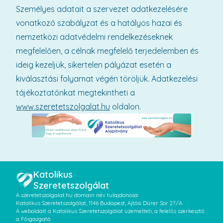
Személyes adatait a szervezet adatkezelésére
vonatkozó szabályzat és a hatályos hazai és
nemzetközi adatvédelmi rendelkezéseknek
megfelelően, a célnak megfelelő terjedelemben és
ideig kezeljük, sikertelen pályázat esetén a
kiválasztási folyamat végén töröljük. Adatkezelési
tájékoztatónkat megtekintheti a
www.szeretetszolgalat.hu
oldalon.
Katolikus
Szeretetszolgálat
A szeretetszolgalat.hu domain név tulajdonosa:
Katolikus Szeretetszolgálat, 1146 Budapest, Ajtósi Dürer Sor 27/A.
A weboldalt a Katolikus Szeretetszolgálat üzemelteti, a felelős szerkesztő
a Főigazgató.