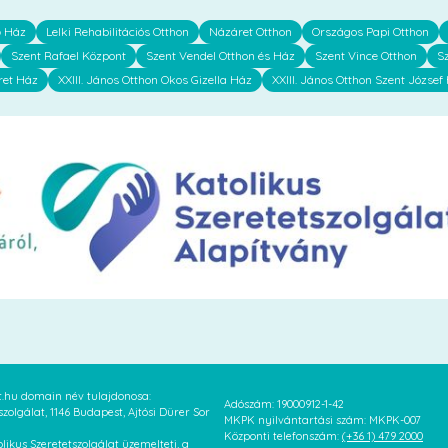
ő Ház
Lelki Rehabilitációs Otthon
Názáret Otthon
Országos Papi Otthon
Szent Rafael Központ
Szent Vendel Otthon és Ház
Szent Vince Otthon
S
ret Ház
XXIII. János Otthon Okos Gizella Ház
XXIII. János Otthon Szent József
at.hu domain név tulajdonosa:
Adószám: 19000912-1-42
szolgálat, 1146 Budapest, Ajtósi Dürer Sor
MKPK nyilvántartási szám: MKPK-007
Központi telefonszám:
(+36 1) 479 2000
likus Szeretetszolgálat üzemelteti, a