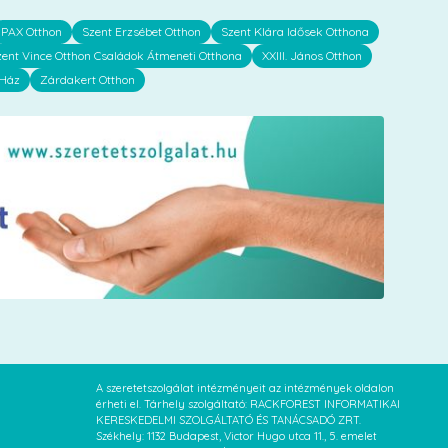
PAX Otthon
Szent Erzsébet Otthon
Szent Klára Idősek Otthona
zent Vince Otthon Családok Átmeneti Otthona
XXIII. János Otthon
 Ház
Zárdakert Otthon
A szeretetszolgálat intézményeit az intézmények oldalon
érheti el. Tárhely szolgáltató: RACKFOREST INFORMATIKAI
KERESKEDELMI SZOLGÁLTATÓ ÉS TANÁCSADÓ ZRT.
Székhely: 1132 Budapest, Victor Hugo utca 11., 5. emelet