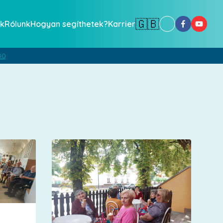
🇬🇧
k
Rólunk
Hogyan segíthetek?
Karrier
00