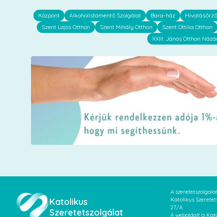
Központ
Alkoholistamentő Szolgálat
Bara-ház
Hivatásőrz
Szent Lajos Otthon
Szent Mihály Otthon
Szent Ottilia Otthon
XXIII. János Otthon Názá
A szeretetszolgal
Katolikus
Katolikus Szeretet
27/A.
Szeretetszolgálat
A weboldalt a Kato