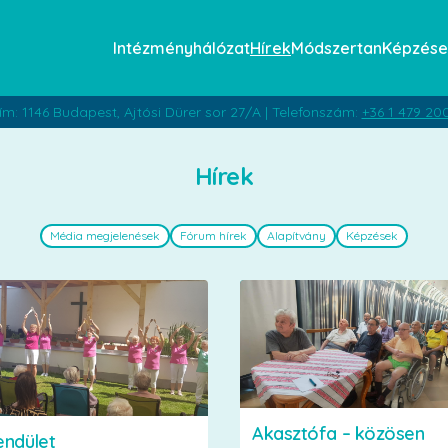
Intézményhálózat
Hírek
Módszertan
Képzése
ím: 1146 Budapest, Ajtósi Dürer sor 27/A | Telefonszám:
+36 1 479 20
Hírek
Média megjelenések
Fórum hírek
Alapítvány
Képzések
Akasztófa – közösen
endület