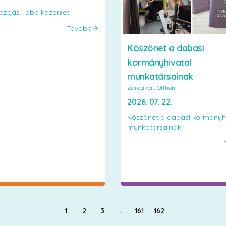
zgás, jobb közérzet
Tovább
Köszönet a dabasi
kormányhivatal
munkatársainak
Zárdakert Otthon
2026. 07. 22.
Köszönet a dabasi kormányhi
munkatársainak
1
2
3
…
161
162