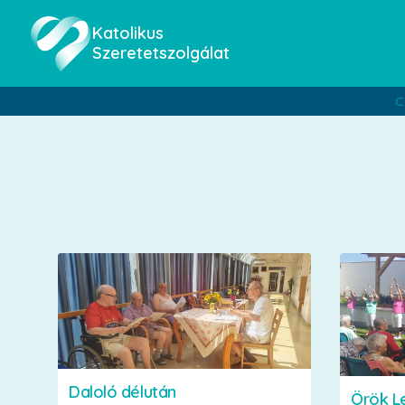
Katolikus
Szeretetszolgálat
C
Daloló délután
Örök L