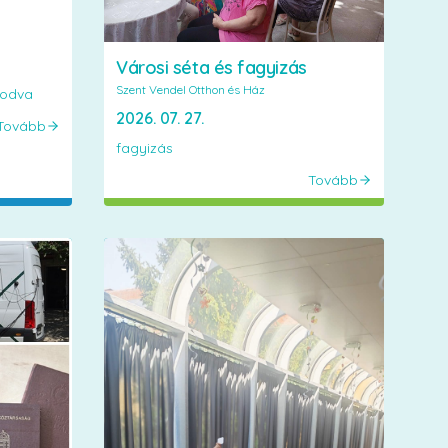
Városi séta és fagyizás
Szent Vendel Otthon és Ház
kodva
2026. 07. 27.
Tovább
fagyizás
Tovább