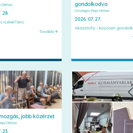
gondolkodva
e Otthon
Országos Papi Otthon
. 28.
2026. 07. 27.
c=LélekTánc
Akasztófa – közösen gondol
Tovább
mozgás, jobb közérzet
api Otthon
. 23.