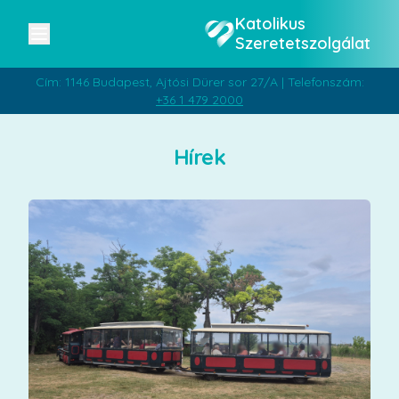
Katolikus
Szeretetszolgálat
Cím: 1146 Budapest, Ajtósi Dürer sor 27/A | Telefonszám:
+36 1 479 2000
Hírek