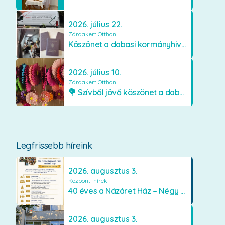
2026. július 22.
Zárdakert Otthon
Köszönet a dabasi kormányhivatal munkatársainak
2026. július 10.
Zárdakert Otthon
💐 Szívből jövő köszönet a dabasi Orimamiknak! 💐
Legfrissebb híreink
2026. augusztus 3.
Központi hírek
40 éves a Názáret Ház – Négy évtized szeretetben és gondoskodásban
2026. augusztus 3.