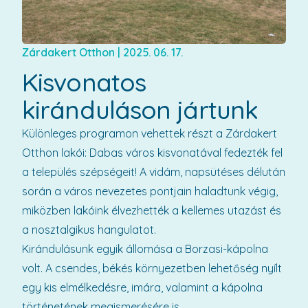
Zárdakert Otthon
|
2025. 06. 17.
Kisvonatos
kiránduláson jártunk
Különleges programon vehettek részt a Zárdakert
Otthon lakói: Dabas város kisvonatával fedezték fel
a település szépségeit! A vidám, napsütéses délután
során a város nevezetes pontjain haladtunk végig,
miközben lakóink élvezhették a kellemes utazást és
a nosztalgikus hangulatot.
Kirándulásunk egyik állomása a Borzasi-kápolna
volt. A csendes, békés környezetben lehetőség nyílt
egy kis elmélkedésre, imára, valamint a kápolna
történetének megismerésére is.