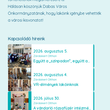
Hálásan köszönjük Dabas Város
Önkormányzatának, hogy lakóink igénybe vehették
a városi kisvonatot!
Kapcsolódó híreink
2026. augusztus 5.
Zárdakert Otthon
Együtt a „színpadon”, együtt az élményekért 🎭✨
2026. augusztus 4.
Zárdakert Otthon
VR-élmények lakóinknak
2026. július 30.
Zárdakert Otthon
A vándorló rózsafüzér intézményünkben