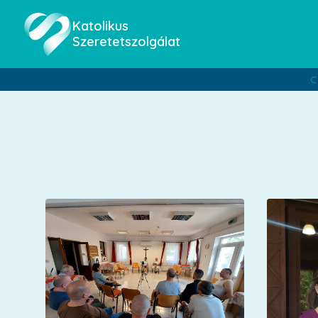
Katolikus
Szeretetszolgálat
C