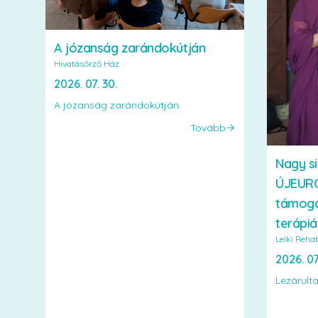
A józanság zarándokútján
Hivatásőrző Ház
2026. 07. 30.
A józanság zarándokútján
Tovább
Nagy si
ÚJEUR
támoga
terápiá
Lelki Rehab
2026. 07
Lezárulta