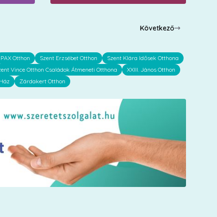
Következő
PAX Otthon
Szent Erzsébet Otthon
Szent Klára Idősek Otthona
zent Vince Otthon Családok Átmeneti Otthona
XXIII. János Otthon
 Ház
Zárdakert Otthon