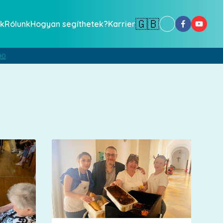
🇬🇧
k
Rólunk
Hogyan segíthetek?
Karrier
00