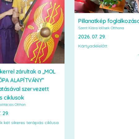
Pillanatkép foglalkozás
Szent Klára Idősek Otthona
2026. 07. 29.
Kártyadélelőtt
kerrel zárultak a „MOL
ÓPA ALAPÍTVÁNY”
tásával szervezett
s ciklusok
ilitációs Otthon
. 29.
k két sikeres terápiás ciklusa