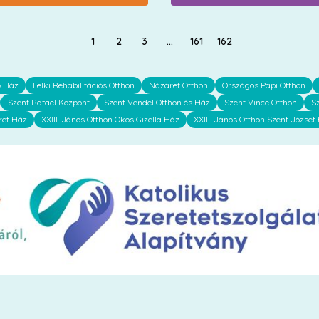
1
2
3
…
161
162
ő Ház
Lelki Rehabilitációs Otthon
Názáret Otthon
Országos Papi Otthon
Szent Rafael Központ
Szent Vendel Otthon és Ház
Szent Vince Otthon
S
ret Ház
XXIII. János Otthon Okos Gizella Ház
XXIII. János Otthon Szent József