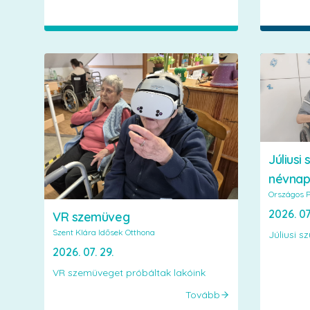
Júliusi 
névnap
Országos P
2026. 07
VR szemüveg
Szent Klára Idősek Otthona
Júliusi s
2026. 07. 29.
VR szemüveget próbáltak lakóink
Tovább