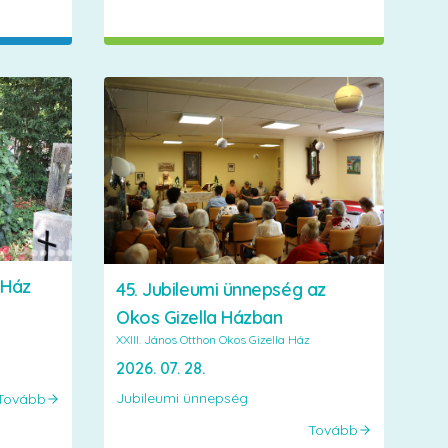
 Ház
45. Jubileumi ünnepség az
Okos Gizella Házban
XXIII. János Otthon Okos Gizella Ház
2026. 07. 28.
Jubileumi ünnepség
Tovább
Tovább