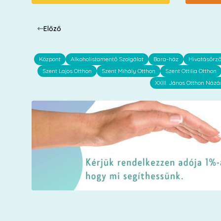
Előző
Központ
Alkoholistamentő Szolgálat
Bara-ház
Hivatásőrz
Szent Lajos Otthon
Szent Mihály Otthon
Szent Ottilia Otthon
XXIII. János Otthon Názá