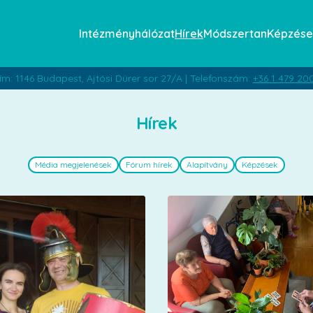
Intézményhálózat
Hírek
Módszertan
Képzése
ím: 1146 Budapest, Ajtósi Dürer sor 27/A | Telefonszám:
+36 1 479 20
Hírek
Média megjelenések
Fórum hírek
Alapítvány
Képzések