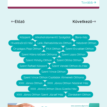
Tovább
Előző
Következő
Központ
Alkoholistamentő Szolgálat
Bara-ház
Hivatásőrző Ház
Lelki Rehabilitációs Otthon
Názáret Otthon
Országos Papi Otthon
PAX Otthon
Szent Erzsébet Otthon
Szent Klára Idősek Otthona
Szent Lajos Otthon
Szent Mihály Otthon
Szent Ottilia Otthon
Szent Rafael Központ
Szent Vendel Otthon és Ház
Szent Vince Otthon
Szent Vince Otthon Családok Átmeneti Otthona
XXIII. János Otthon
XXIII. János Otthon Názáret Ház
XXIII. János Otthon Okos Gizella Ház
XXIII. János Otthon Szent József Ház
Zárdakert Otthon