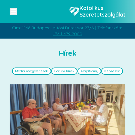
Katolikus
Szeretetszolgálat
Cím: 1146 Budapest, Ajtósi Dürer sor 27/A | Telefonszám:
+36 1 479 2000
Hírek
Média megjelenések
Fórum hírek
Alapítvány
Képzések