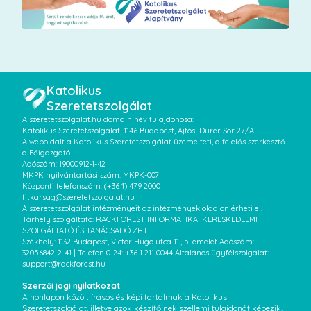
Katolikus
Szeretetszolgálat
A szeretetszolgalat.hu domain név tulajdonosa:
Katolikus Szeretetszolgálat, 1146 Budapest, Ajtósi Dürer Sor 27/A.
A weboldalt a Katolikus Szeretetszolgálat üzemelteti, a felelős szerkesztő
a Főigazgató.
Adószám: 19000912-1-42
MKPK nyilvántartási szám: MKPK-007
Központi telefonszám:
(+36 1) 479 2000
titkarsag@szeretetszolgalat.hu
A szeretetszolgálat intézményeit az intézmények oldalon érheti el.
Tárhely szolgáltató: RACKFOREST INFORMATIKAI KERESKEDELMI
SZOLGÁLTATÓ ÉS TANÁCSADÓ ZRT.
Székhely: 1132 Budapest, Victor Hugo utca 11., 5. emelet Adószám:
32056842-2-41 | Telefon 0-24: +36 1 211 0044 Általános ügyfélszolgálat:
support@rackforest.hu
Szerzői jogi nyilatkozat
A honlapon közölt írásos és képi tartalmak a Katolikus
Szeretetszolgálat, illetve azok készítőinek szellemi tulajdonát képezik.