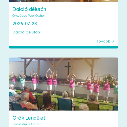
Daloló délután
Országos Papi Otthon
2026. 07. 28.
Daloló délután
Tovább
Örök Lendület
Szent Vince Otthon