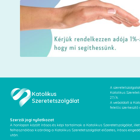
A szeretetszolgal
Katolikus
Katolikus Szeretet
27/A.
Szeretetszolgálat
A weboldalt a Kato
felelős szerkesztő
Szerzői jogi nyilatkozat
A honlapon közölt írásos és képi tartalmak a Katolikus Szeretetszolgálat, il
felhasználása kizárólag a Katolikus Szeretetszolgálat előzetes, írásos enged
után.