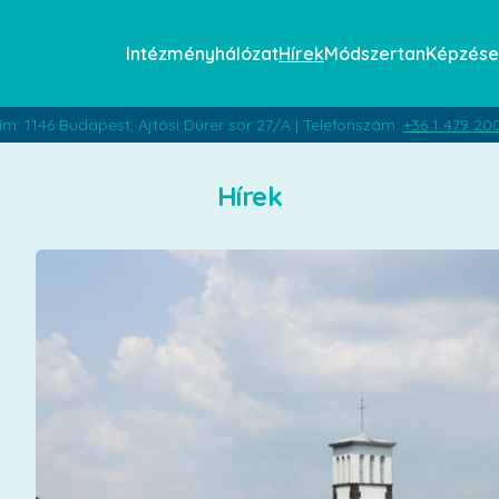
Intézményhálózat
Hírek
Módszertan
Képzése
ím: 1146 Budapest, Ajtósi Dürer sor 27/A | Telefonszám:
+36 1 479 20
Hírek