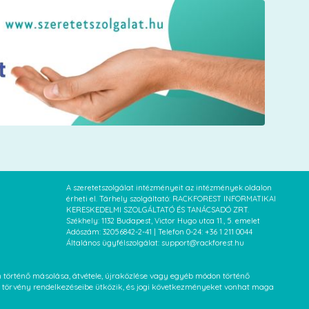
A szeretetszolgálat intézményeit az intézmények oldalon
érheti el. Tárhely szolgáltató: RACKFOREST INFORMATIKAI
KERESKEDELMI SZOLGÁLTATÓ ÉS TANÁCSADÓ ZRT.
Székhely: 1132 Budapest, Victor Hugo utca 11., 5. emelet
Adószám: 32056842-2-41 | Telefon 0-24: +36 1 211 0044
Általános ügyfélszolgálat: support@rackforest.hu
an történő másolása, átvétele, újraközlése vagy egyéb módon történő
XVI. törvény rendelkezéseibe ütközik, és jogi következményeket vonhat maga