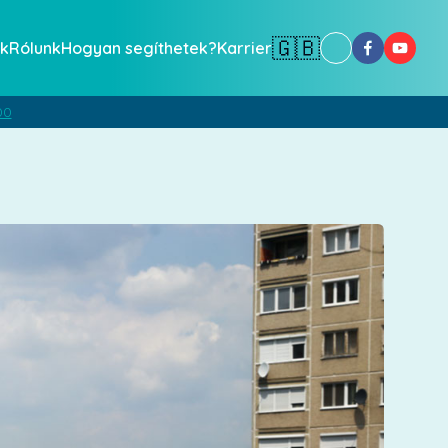
🇬🇧
k
Rólunk
Hogyan segíthetek?
Karrier
00