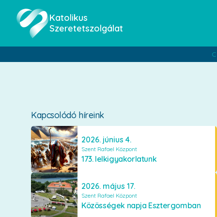
Katolikus
Szeretetszolgálat
C
Kapcsolódó híreink
2026. június 4.
Szent Rafael Központ
173. lelkigyakorlatunk
2026. május 17.
Szent Rafael Központ
Közösségek napja Esztergomban