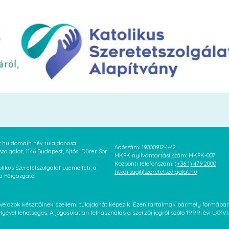
at.hu domain név tulajdonosa:
Adószám: 19000912-1-42
szolgálat, 1146 Budapest, Ajtósi Dürer Sor
MKPK nyilvántartási szám: MKPK-007
Központi telefonszám:
(+36 1) 479 2000
likus Szeretetszolgálat üzemelteti, a
titkarsag@szeretetszolgalat.hu
 a Főigazgató.
letve azok készítőinek szellemi tulajdonát képezik. Ezen tartalmak bármely formáb
élyével lehetséges. A jogosulatlan felhasználás a szerzői jogról szóló 1999. évi LX