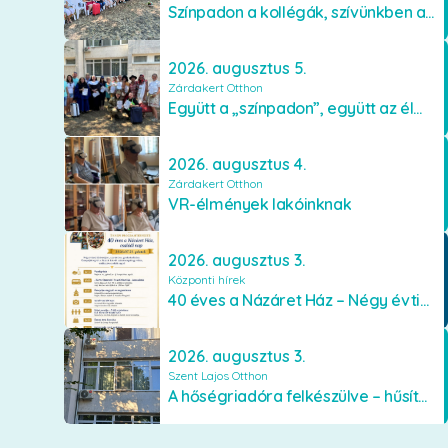
Színpadon a kollégák, szívünkben a lakók
2026. augusztus 5.
Zárdakert Otthon
Együtt a „színpadon”, együtt az élményekért 🎭✨
2026. augusztus 4.
Zárdakert Otthon
VR-élmények lakóinknak
2026. augusztus 3.
Központi hírek
40 éves a Názáret Ház – Négy évtized szeretetben és gondoskodásban
2026. augusztus 3.
Szent Lajos Otthon
A hőségriadóra felkészülve – hűsítő fejlesztések a Szent Lajos Otthonban