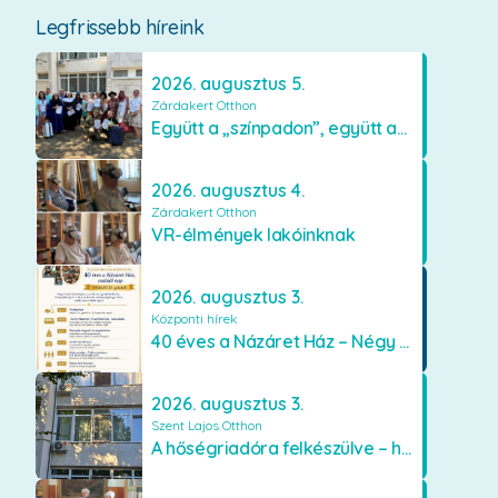
Legfrissebb híreink
2026. augusztus 5.
Zárdakert Otthon
Együtt a „színpadon”, együtt az élményekért 🎭✨
2026. augusztus 4.
Zárdakert Otthon
VR-élmények lakóinknak
2026. augusztus 3.
Központi hírek
40 éves a Názáret Ház – Négy évtized szeretetben és gondoskodásban
2026. augusztus 3.
Szent Lajos Otthon
A hőségriadóra felkészülve – hűsítő fejlesztések a Szent Lajos Otthonban