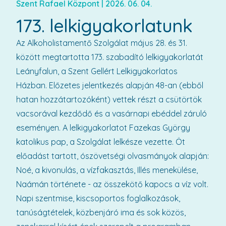
Szent Rafael Központ
|
2026. 06. 04.
173. lelkigyakorlatunk
Az Alkoholistamentő Szolgálat május 28. és 31.
között megtartotta 173. szabadító lelkigyakorlatát
Leányfalun, a Szent Gellért Lelkigyakorlatos
Házban. Előzetes jelentkezés alapján 48-an (ebből
hatan hozzátartozóként) vettek részt a csütörtök
vacsorával kezdődő és a vasárnapi ebéddel záruló
eseményen. A lelkigyakorlatot Fazekas György
katolikus pap, a Szolgálat lelkésze vezette. Öt
előadást tartott, ószövetségi olvasmányok alapján:
Noé, a kivonulás, a vízfakasztás, Illés menekülése,
Naámán története - az összekötő kapocs a víz volt.
Napi szentmise, kiscsoportos foglalkozások,
tanúságtételek, közbenjáró ima és sok közös,