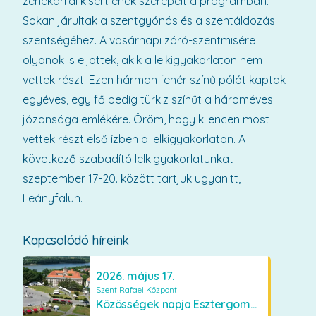
zenekarral kísért ének szerepelt a programban.
Sokan járultak a szentgyónás és a szentáldozás
szentségéhez. A vasárnapi záró-szentmisére
olyanok is eljöttek, akik a lelkigyakorlaton nem
vettek részt. Ezen hárman fehér színű pólót kaptak
egyéves, egy fő pedig türkiz színűt a hároméves
józansága emlékére. Öröm, hogy kilencen most
vettek részt első ízben a lelkigyakorlaton. A
következő szabadító lelkigyakorlatunkat
szeptember 17-20. között tartjuk ugyanitt,
Leányfalun.
Kapcsolódó híreink
2026. május 17.
Szent Rafael Központ
Közösségek napja Esztergomban