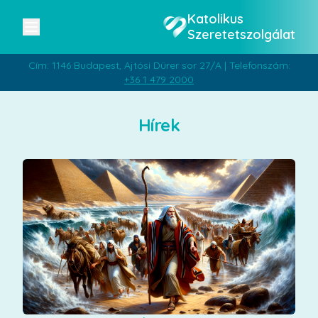
Katolikus
Szeretetszolgálat
Cím: 1146 Budapest, Ajtósi Dürer sor 27/A | Telefonszám:
+36 1 479 2000
Hírek