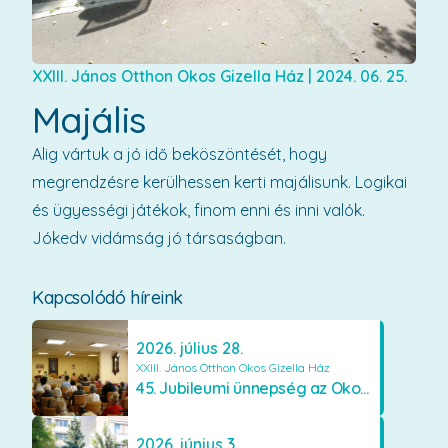
XXIII. János Otthon Okos Gizella Ház
|
2024. 06. 25.
Majális
Alig vártuk a jó idő beköszöntését, hogy
megrendzésre kerülhessen kerti majálisunk. Logikai
és ügyességi játékok, finom enni és inni valók.
Jókedv vidámság jó társaságban.
Kapcsolódó híreink
2026. július 28.
XXIII. János Otthon Okos Gizella Ház
45. Jubileumi ünnepség az Okos Gizella Házban
2026. június 3.