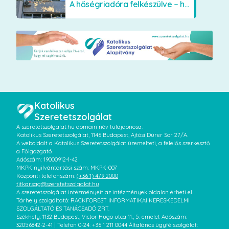
A hőségriadóra felkészülve – hűsítő fejlesztések a Szent Lajos Otthonban
Katolikus
Szeretetszolgálat
A szeretetszolgalat.hu domain név tulajdonosa:
Katolikus Szeretetszolgálat, 1146 Budapest, Ajtósi Dürer Sor 27/A.
A weboldalt a Katolikus Szeretetszolgálat üzemelteti, a felelős szerkesztő
a Főigazgató.
Adószám: 19000912-1-42
MKPK nyilvántartási szám: MKPK-007
Központi telefonszám:
(+36 1) 479 2000
titkarsag@szeretetszolgalat.hu
A szeretetszolgálat intézményeit az intézmények oldalon érheti el.
Tárhely szolgáltató: RACKFOREST INFORMATIKAI KERESKEDELMI
SZOLGÁLTATÓ ÉS TANÁCSADÓ ZRT.
Székhely: 1132 Budapest, Victor Hugo utca 11., 5. emelet Adószám:
32056842-2-41 | Telefon 0-24: +36 1 211 0044 Általános ügyfélszolgálat: