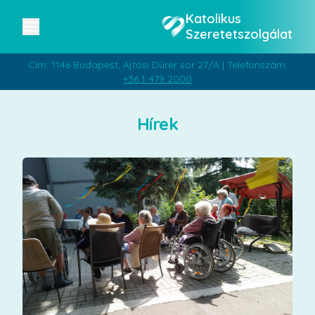
Katolikus
Szeretetszolgálat
Cím: 1146 Budapest, Ajtósi Dürer sor 27/A | Telefonszám:
+36 1 479 2000
Hírek