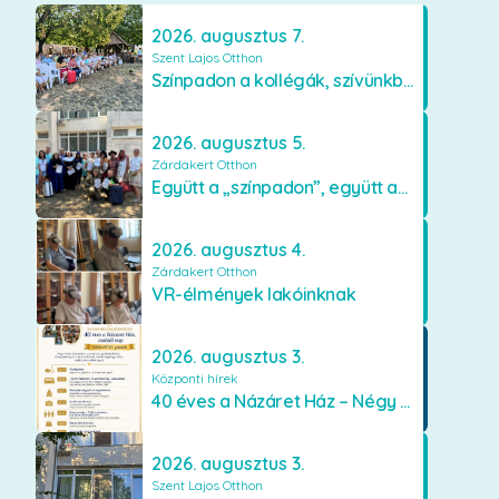
2026. augusztus 7.
Szent Lajos Otthon
Színpadon a kollégák, szívünkben a lakók
2026. augusztus 5.
Zárdakert Otthon
Együtt a „színpadon”, együtt az élményekért 🎭✨
2026. augusztus 4.
Zárdakert Otthon
VR-élmények lakóinknak
2026. augusztus 3.
Központi hírek
40 éves a Názáret Ház – Négy évtized szeretetben és gondoskodásban
2026. augusztus 3.
Szent Lajos Otthon