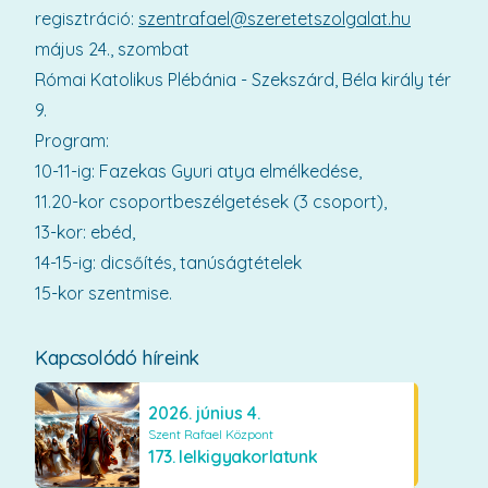
regisztráció:
szentrafael@szeretetszolgalat.hu
május 24., szombat
Római Katolikus Plébánia - Szekszárd, Béla király tér
9.
Program:
10-11-ig: Fazekas Gyuri atya elmélkedése,
11.20-kor csoportbeszélgetések (3 csoport),
13-kor: ebéd,
14-15-ig: dicsőítés, tanúságtételek
15-kor szentmise.
Kapcsolódó híreink
2026. június 4.
Szent Rafael Központ
173. lelkigyakorlatunk