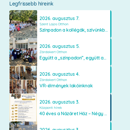
Legfrissebb híreink
2026. augusztus 7.
Szent Lajos Otthon
Színpadon a kollégák, szívünkben a lakók
2026. augusztus 5.
Zárdakert Otthon
Együtt a „színpadon”, együtt az élményekért 🎭✨
2026. augusztus 4.
Zárdakert Otthon
VR-élmények lakóinknak
2026. augusztus 3.
Központi hírek
40 éves a Názáret Ház – Négy évtized szeretetben és gondoskodásban
2026. augusztus 3.