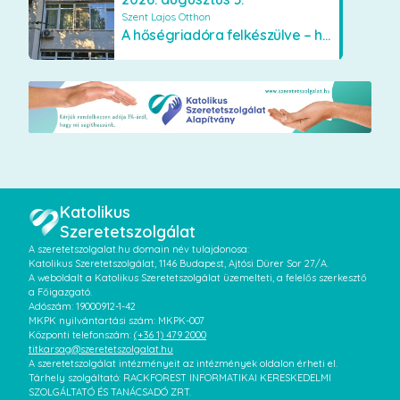
Szent Lajos Otthon
A hőségriadóra felkészülve – hűsítő fejlesztések a Szent Lajos Otthonban
Katolikus
Szeretetszolgálat
A szeretetszolgalat.hu domain név tulajdonosa:
Katolikus Szeretetszolgálat, 1146 Budapest, Ajtósi Dürer Sor 27/A.
A weboldalt a Katolikus Szeretetszolgálat üzemelteti, a felelős szerkesztő
a Főigazgató.
Adószám: 19000912-1-42
MKPK nyilvántartási szám: MKPK-007
Központi telefonszám:
(+36 1) 479 2000
titkarsag@szeretetszolgalat.hu
A szeretetszolgálat intézményeit az intézmények oldalon érheti el.
Tárhely szolgáltató: RACKFOREST INFORMATIKAI KERESKEDELMI
SZOLGÁLTATÓ ÉS TANÁCSADÓ ZRT.