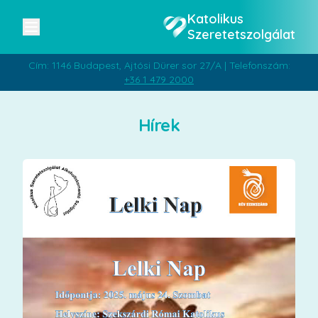
Katolikus
Szeretetszolgálat
Cím: 1146 Budapest, Ajtósi Dürer sor 27/A | Telefonszám:
+36 1 479 2000
Hírek