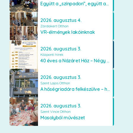
Együtt a „színpadon”, együtt az élményekért 🎭✨
2026. augusztus 4.
Zárdakert Otthon
VR-élmények lakóinknak
2026. augusztus 3.
Központi hírek
40 éves a Názáret Ház – Négy évtized szeretetben és gondoskodásban
2026. augusztus 3.
Szent Lajos Otthon
A hőségriadóra felkészülve – hűsítő fejlesztések a Szent Lajos Otthonban
2026. augusztus 3.
Szent Vince Otthon
Mosolyból művészet