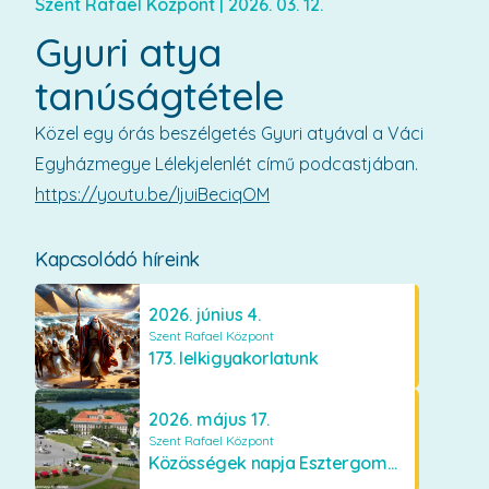
Szent Rafael Központ
|
2026. 03. 12.
Gyuri atya
tanúságtétele
Közel egy órás beszélgetés Gyuri atyával a Váci
Egyházmegye Lélekjelenlét című podcastjában.
https://youtu.be/IjuiBeciqOM
Kapcsolódó híreink
2026. június 4.
Szent Rafael Központ
173. lelkigyakorlatunk
2026. május 17.
Szent Rafael Központ
Közösségek napja Esztergomban