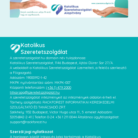
Katolikus
Szeretetszolgálat
A szeretetszolgalat.hu domain név tulajdonosa:
Katolikus Szeretetszolgálat, 1146 Budapest, Ajtósi Dürer Sor 27/A.
A weboldalt a Katolikus Szeretetszolgálat üzemelteti, a felelős szerkesztő
a Főigazgató.
Adószám: 19000912-1-42
MKPK nyilvántartási szám: MKPK-007
Központi telefonszám:
(+36 1) 479 2000
titkarsag@szeretetszolgalat.hu
A szeretetszolgálat intézményeit az intézmények oldalon érheti el.
Tárhely szolgáltató: RACKFOREST INFORMATIKAI KERESKEDELMI
SZOLGÁLTATÓ ÉS TANÁCSADÓ ZRT.
Székhely: 1132 Budapest, Victor Hugo utca 11., 5. emelet Adószám:
32056842-2-41 | Telefon 0-24: +36 1 211 0044 Általános ügyfélszolgálat:
support@rackforest.hu
Szerzői jogi nyilatkozat
A honlapon közölt írásos és képi tartalmak a Katolikus