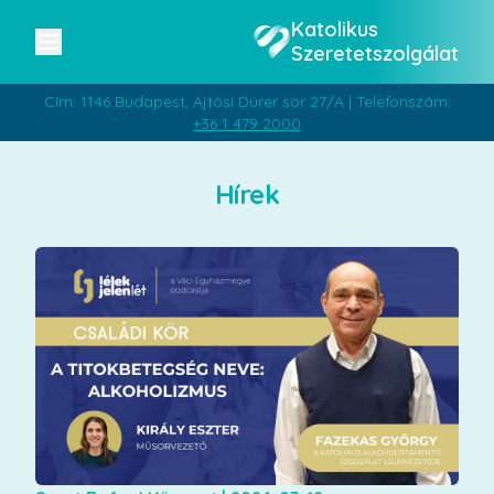
Katolikus
Szeretetszolgálat
Cím: 1146 Budapest, Ajtósi Dürer sor 27/A | Telefonszám:
+36 1 479 2000
Hírek