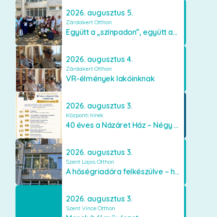
2026. augusztus 5.
Zárdakert Otthon
Együtt a „színpadon”, együtt az élményekért 🎭✨
2026. augusztus 4.
Zárdakert Otthon
VR-élmények lakóinknak
2026. augusztus 3.
Központi hírek
40 éves a Názáret Ház – Négy évtized szeretetben és gondoskodásban
2026. augusztus 3.
Szent Lajos Otthon
A hőségriadóra felkészülve – hűsítő fejlesztések a Szent Lajos Otthonban
2026. augusztus 3.
Szent Vince Otthon