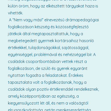
külön öröm, hogy az elkészített tárgyakat haza is
vihették.
A “Nem vagy más!” elnevezésű drámapedagógiai
foglalkozáson készség és közösségfejlesztő
játékok által megtapasztaltattuk, hogy a
megbetegedett gyermek kortársaihoz hasonló
értékekkel, tulajdonságokkal, sajátossággal,
egyéniséggel, problémával és nehézséggel bír. A
családok csoportbontásban vettek részt a
foglalkozáson, de szülő és gyerek egyaránt
nyitottan fogadta a feladatokat. Érdekes
tapasztalata volt a foglalkozásnak, hogy a
családok olyan pozitív értékrenddel rendelkeznek,
amely középpontjában az egészség, a
kiegyensúlyozott lét áll, és nem a valóságtól
elrugaszkodottság, netán megkeseredettség