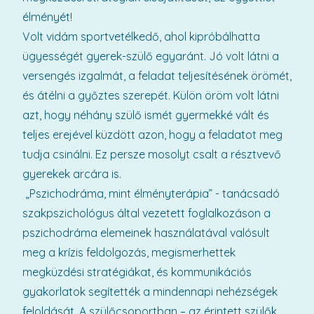
élményét!
Volt vidám sportvetélkedő, ahol kipróbálhatta
ügyességét gyerek-szülő egyaránt. Jó volt látni a
versengés izgalmát, a feladat teljesítésének örömét,
és átélni a győztes szerepét. Külön öröm volt látni
azt, hogy néhány szülő ismét gyermekké vált és
teljes erejével küzdött azon, hogy a feladatot meg
tudja csinálni. Ez persze mosolyt csalt a résztvevő
gyerekek arcára is.
„Pszichodráma, mint élményterápia” - tanácsadó
szakpszichológus által vezetett foglalkozáson a
pszichodráma elemeinek használatával valósult
meg a krízis feldolgozás, megismerhettek
megküzdési stratégiákat, és kommunikációs
gyakorlatok segítették a mindennapi nehézségek
feloldását. A szülőcsoportban – az érintett szülők