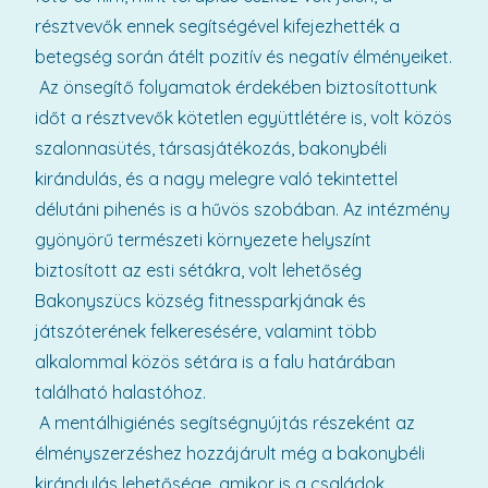
résztvevők ennek segítségével kifejezhették a
betegség során átélt pozitív és negatív élményeiket.
Az önsegítő folyamatok érdekében biztosítottunk
időt a résztvevők kötetlen együttlétére is, volt közös
szalonnasütés, társasjátékozás, bakonybéli
kirándulás, és a nagy melegre való tekintettel
délutáni pihenés is a hűvös szobában. Az intézmény
gyönyörű természeti környezete helyszínt
biztosított az esti sétákra, volt lehetőség
Bakonyszücs község fitnessparkjának és
játszóterének felkeresésére, valamint több
alkalommal közös sétára is a falu határában
található halastóhoz.
A mentálhigiénés segítségnyújtás részeként az
élményszerzéshez hozzájárult még a bakonybéli
kirándulás lehetősége, amikor is a családok