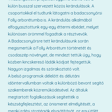
külön busszal szervezett közös kirándulások. A
csoportokkal el tudtunk látogatni a badacsonyőrsi
Folly arborétumba is. A kirándulás alkalmából
elfogyasztottunk egy-egy éttermi ebédet, melyet
különösen örömmel fogadtak a résztvevők.
A Badacsonyőrsre tett kirándulásunk során
megismertük a Folly Arborétum történetét és
csodaszép növényeit, de mindezt tettük úgy, hogy
közben kincskereső ládák kódjait fejtegettük.
Nagyon izgalmas és szórakoztató volt.
A belső programok délelőtt és délutáni
időintervallumban voltak a különböző bevont segítő
szakemberek közreműködésével. Az általuk
megtartott foglalkozások segítették a
készségfejlesztést, az önismeret elmélyítését, a
megküzdési stratégiák elsajátítását, az együttlét