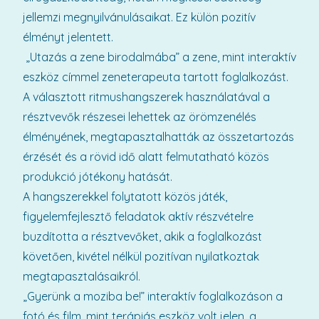
jellemzi megnyilvánulásaikat. Ez külön pozitív
élményt jelentett.
„Utazás a zene birodalmába” a zene, mint interaktív
eszköz címmel zeneterapeuta tartott foglalkozást.
A választott ritmushangszerek használatával a
résztvevők részesei lehettek az örömzenélés
élményének, megtapasztalhatták az összetartozás
érzését és a rövid idő alatt felmutatható közös
produkció jótékony hatását.
A hangszerekkel folytatott közös játék,
figyelemfejlesztő feladatok aktív részvételre
buzdította a résztvevőket, akik a foglalkozást
követően, kivétel nélkül pozitívan nyilatkoztak
megtapasztalásaikról.
„Gyerünk a moziba be!” interaktív foglalkozáson a
fotó és film, mint terápiás eszköz volt jelen, a