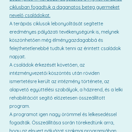
ciklusban fogadtuk a daganatos beteg gyermeket
nevelő családokat.
A terápiás ciklusok lebonyolítását segítette
eredményes pályázati tevékenységünk is, melynek
köszönhetően még élménygazdagabbá és
felejthetetlenebbé tudtuk tenni az érintett családok
napjait.
A családok érkezését követően, az
intézményvezetői köszöntés után röviden
ismertetésre került az intézmény története, az
alapvető együttélési szabályok, a házirend, és a lelki
rehabilitációt segítő előzetesen összeállított
program.
A programot igen nagy örömmel és lelkesedéssel
fogadták. Összeállítása során törekedtünk arra,
hogy az elnyert pályázat szakmai programjában