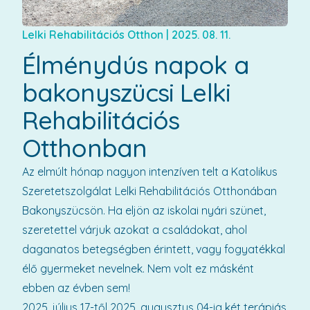
Lelki Rehabilitációs Otthon
|
2025. 08. 11.
Élménydús napok a
bakonyszücsi Lelki
Rehabilitációs
Otthonban
Az elmúlt hónap nagyon intenzíven telt a Katolikus
Szeretetszolgálat Lelki Rehabilitációs Otthonában
Bakonyszücsön. Ha eljön az iskolai nyári szünet,
szeretettel várjuk azokat a családokat, ahol
daganatos betegségben érintett, vagy fogyatékkal
élő gyermeket nevelnek. Nem volt ez másként
ebben az évben sem!
2025. július 17-től 2025. augusztus 04-ig két terápiás