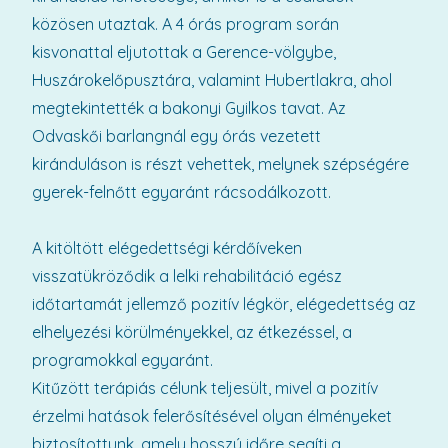
közösen utaztak. A 4 órás program során
kisvonattal eljutottak a Gerence-völgybe,
Huszárokelőpusztára, valamint Hubertlakra, ahol
megtekintették a bakonyi Gyilkos tavat. Az
Odvaskői barlangnál egy órás vezetett
kiránduláson is részt vehettek, melynek szépségére
gyerek-felnőtt egyaránt rácsodálkozott.
A kitöltött elégedettségi kérdőíveken
visszatükröződik a lelki rehabilitáció egész
időtartamát jellemző pozitív légkör, elégedettség az
elhelyezési körülményekkel, az étkezéssel, a
programokkal egyaránt.
Kitűzött terápiás célunk teljesült, mivel a pozitív
érzelmi hatások felerősítésével olyan élményeket
biztosítottunk, amely hosszú időre segíti a