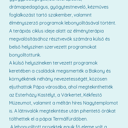
drámapedagógus, gyógytestnevelő, kézműves
foglalkozást tartó szakember, valamint
élményszerző programok lebonyolításával történt.
A terápiás ciklus ideje alatt az élményterápia
megvalósításához résztvevők számára külső és
belső helyszínen szervezett programokat
bonyolítottunk.
A külső helyszíneken tervezett programok
keretében a családok megismerték a Bakony és
környékének néhány nevezetességét, közösen
eljuthattak Pápa városába, ahol megtekinthették
az Esterházy Kastélyt, a Várkertet, Kékfestő
Múzeumot, valamint a méltán híres Nagytemplomot
is. A látnivalók megtekintése után pihentető órákat
tölthettek el a pápai Termálfürdőben.
A lebonyolított projektek egyik fő eleme volt a