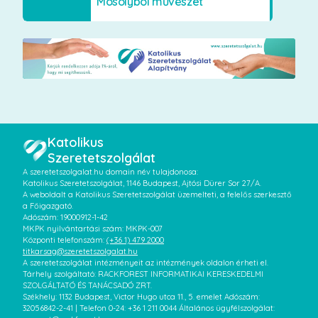
Mosolyból művészet
Katolikus
Szeretetszolgálat
A szeretetszolgalat.hu domain név tulajdonosa:
Katolikus Szeretetszolgálat, 1146 Budapest, Ajtósi Dürer Sor 27/A.
A weboldalt a Katolikus Szeretetszolgálat üzemelteti, a felelős szerkesztő
a Főigazgató.
Adószám: 19000912-1-42
MKPK nyilvántartási szám: MKPK-007
Központi telefonszám:
(+36 1) 479 2000
titkarsag@szeretetszolgalat.hu
A szeretetszolgálat intézményeit az intézmények oldalon érheti el.
Tárhely szolgáltató: RACKFOREST INFORMATIKAI KERESKEDELMI
SZOLGÁLTATÓ ÉS TANÁCSADÓ ZRT.
Székhely: 1132 Budapest, Victor Hugo utca 11., 5. emelet Adószám:
32056842-2-41 | Telefon 0-24: +36 1 211 0044 Általános ügyfélszolgálat: