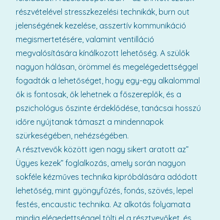
részvételével stresszkezelési technikák, burn out
jelenségének kezelése, asszertív kommunikáció
megismertetésére, valamint ventilláció
megvalósítására kínálkozott lehetőség. A szülők
nagyon hálásan, örömmel és megelégedettséggel
fogadták a lehetőséget, hogy egy-egy alkalommal
ők is fontosak, ők lehetnek a főszereplők, és a
pszichológus őszinte érdeklődése, tanácsai hosszú
időre nyújtanak támaszt a mindennapok
szürkeségében, nehézségében.
A résztvevők között igen nagy sikert aratott az”
Ügyes kezek” foglalkozás, amely során nagyon
sokféle kézműves technika kipróbálására adódott
lehetőség, mint gyöngyfűzés, fonás, szövés, lepel
festés, encaustic technika. Az alkotás folyamata
mindig elégedettséggel tölti el a résztvevőket, és