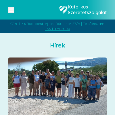
Katolikus
Szeretetszolgálat
Cím: 1146 Budapest, Ajtósi Dürer sor 27/A | Telefonszám:
+36 1 479 2000
Hírek