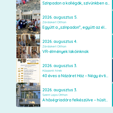
Színpadon a kollégák, szívünkben a lakók
2026. augusztus 5.
Zárdakert Otthon
Együtt a „színpadon”, együtt az élményekért 🎭✨
2026. augusztus 4.
Zárdakert Otthon
VR-élmények lakóinknak
2026. augusztus 3.
Központi hírek
40 éves a Názáret Ház – Négy évtized szeretetben és gondoskodásban
2026. augusztus 3.
Szent Lajos Otthon
A hőségriadóra felkészülve – hűsítő fejlesztések a Szent Lajos Otthonban