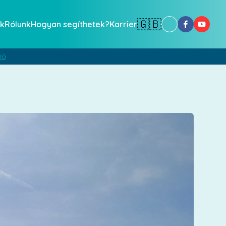
🇬🇧
k
Rólunk
Hogyan segíthetek?
Karrier
00