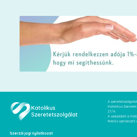
A szeretetszolgal
Katolikus
Katolikus Szeretet
27/A.
Szeretetszolgálat
A weboldalt a Kato
felelős szerkesztő
Szerzői jogi nyilatkozat