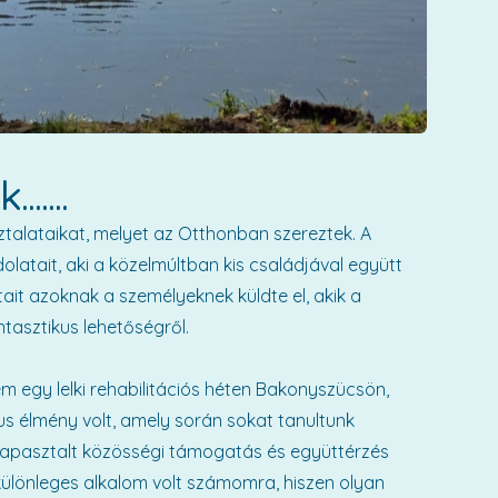
.....
sztalataikat, melyet az Otthonban szereztek. A
tait, aki a közelmúltban kis családjával együtt
tait azoknak a személyeknek küldte el, akik a
tasztikus lehetőségről.
 egy lelki rehabilitációs héten Bakonyszücsön,
us élmény volt, amely során sokat tanultunk
att tapasztalt közösségi támogatás és együttérzés
 különleges alkalom volt számomra, hiszen olyan