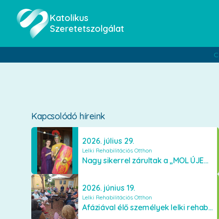
Katolikus
Szeretetszolgálat
C
Kapcsolódó híreink
2026. július 29.
Lelki Rehabilitációs Otthon
Nagy sikerrel zárultak a „MOL ÚJEURÓPA ALAPÍTVÁNY” támogatásával szervezett terápiás ciklusok
2026. június 19.
Lelki Rehabilitációs Otthon
Afáziával élő személyek lelki rehabilitáción az Otthonban