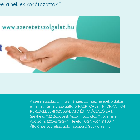
vel a helyek korlátozottak."
A szeretetszolgálat intézményeit az intézmények oldalon
érheti el. Tárhely szolgáltató: RACKFOREST INFORMATIKAI
KERESKEDELMI SZOLGÁLTATÓ ÉS TANÁCSADÓ ZRT.
Székhely: 1132 Budapest, Victor Hugo utca 11., 5. emelet
Adószám: 32056842-2-41 | Telefon 0-24: +36 1 211 0044
Általános ügyfélszolgálat: support@rackforest.hu