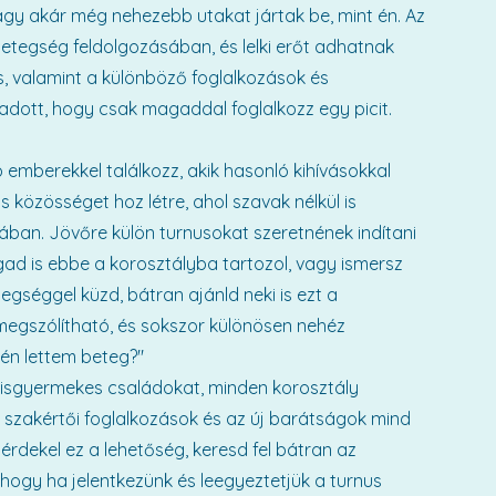
agy akár még nehezebb utakat jártak be, mint én. Az
betegség feldolgozásában, és lelki erőt adhatnak
ás, valamint a különböző foglalkozások és
 adott, hogy csak magaddal foglalkozz egy picit.
emberekkel találkozz, akik hasonló kihívásokkal
 közösséget hoz létre, ahol szavak nélkül is
ban. Jövőre külön turnusokat szeretnének indítani
gad is ebbe a korosztályba tartozol, vagy ismersz
tegséggel küzd, bátran ajánld neki is ezt a
megszólítható, és sokszor különösen nehéz
én lettem beteg?"
 kisgyermekes családokat, minden korosztály
 szakértői foglalkozások és az új barátságok mind
érdekel ez a lehetőség, keresd fel bátran az
hogy ha jelentkezünk és leegyeztetjük a turnus