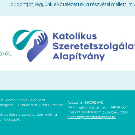
időpontját, legyünk elkötelezettek a részvétel mellett, mi
at.hu domain név tulajdonosa:
Adószám: 19000912-1-42
szolgálat, 1146 Budapest, Ajtósi Dürer Sor
MKPK nyilvántartási szám: MKPK-007
Központi telefonszám:
(+36 1) 479 2000
likus Szeretetszolgálat üzemelteti, a
titkarsag@szeretetszolgalat.hu
 a Főigazgató.