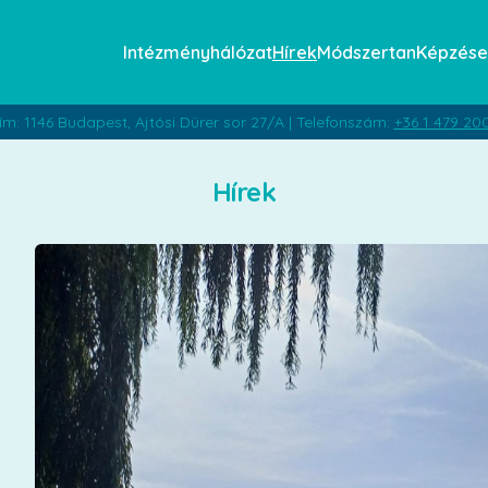
Intézményhálózat
Hírek
Módszertan
Képzése
ím: 1146 Budapest, Ajtósi Dürer sor 27/A | Telefonszám:
+36 1 479 20
Hírek