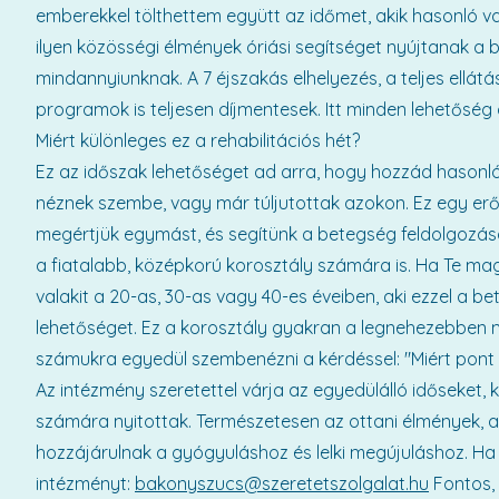
emberekkel tölthettem együtt az időmet, akik hasonló v
ilyen közösségi élmények óriási segítséget nyújtanak a 
mindannyiunknak. A 7 éjszakás elhelyezés, a teljes ellát
programok is teljesen díjmentesek. Itt minden lehetőség
Miért különleges ez a rehabilitációs hét?
Ez az időszak lehetőséget ad arra, hogy hozzád hasonló 
néznek szembe, vagy már túljutottak azokon. Ez egy erős
megértjük egymást, és segítünk a betegség feldolgozásá
a fiatalabb, középkorú korosztály számára is. Ha Te ma
valakit a 20-as, 30-as vagy 40-es éveiben, aki ezzel a be
lehetőséget. Ez a korosztály gyakran a legnehezebben 
számukra egyedül szembenézni a kérdéssel: "Miért pont 
Az intézmény szeretettel várja az egyedülálló időseket,
számára nyitottak. Természetesen az ottani élmények, a
hozzájárulnak a gyógyuláshoz és lelki megújuláshoz. Ha 
intézményt:
bakonyszucs@szeretetszolgalat.hu
Fontos, 