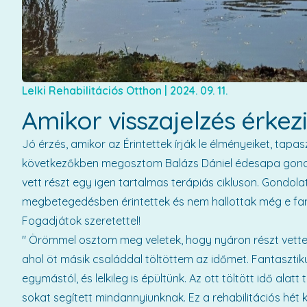
Lelki Rehabilitációs Otthon
|
2024. 09. 11.
Amikor visszajelzés érkezik..
Jó érzés, amikor az Érintettek írják le élményeiket, tapa
következőkben megosztom Balázs Dániel édesapa gondola
vett részt egy igen tartalmas terápiás cikluson. Gondola
megbetegedésben érintettek és nem hallottak még e fan
Fogadjátok szeretettel!
" Örömmel osztom meg veletek, hogy nyáron részt vettem
ahol öt másik családdal töltöttem az időmet. Fantasztik
egymástól, és lelkileg is épültünk. Az ott töltött idő al
sokat segített mindannyiunknak. Ez a rehabilitációs hét