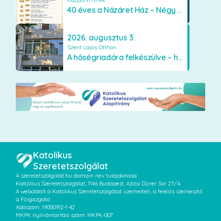
40 éves a Názáret Ház – Négy évtized szeretetben és gondoskodásban
2026. augusztus 3.
Szent Lajos Otthon
A hőségriadóra felkészülve – hűsítő fejlesztések a Szent Lajos Otthonban
Katolikus
Szeretetszolgálat
A szeretetszolgalat.hu domain név tulajdonosa:
Katolikus Szeretetszolgálat, 1146 Budapest, Ajtósi Dürer Sor 27/A.
A weboldalt a Katolikus Szeretetszolgálat üzemelteti, a felelős szerkesztő
a Főigazgató.
Adószám: 19000912-1-42
MKPK nyilvántartási szám: MKPK-007