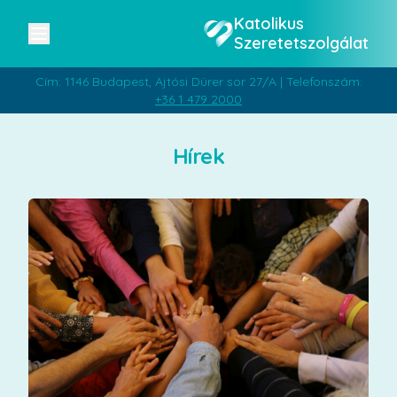
Katolikus
Szeretetszolgálat
Cím: 1146 Budapest, Ajtósi Dürer sor 27/A | Telefonszám:
+36 1 479 2000
Hírek