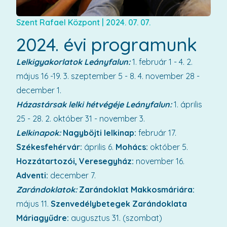
Szent Rafael Központ
|
2024. 07. 07.
2024. évi programunk
Lelkigyakorlatok Leányfalun:
1. február 1 - 4. 2.
május 16 -19. 3. szeptember 5 - 8. 4. november 28 -
december 1.
Házastársak lelki hétvégéje Leányfalun:
1. április
25 - 28. 2. október 31 - november 3.
Lelkinapok:
Nagyböjti lelkinap:
február 17.
Székesfehérvár:
április 6.
Mohács:
október 5.
Hozzátartozói, Veresegyház:
november 16.
Adventi:
december 7.
Zarándoklatok:
Zarándoklat Makkosmáriára:
május 11.
Szenvedélybetegek Zarándoklata
Máriagyűdre:
augusztus 31. (szombat)