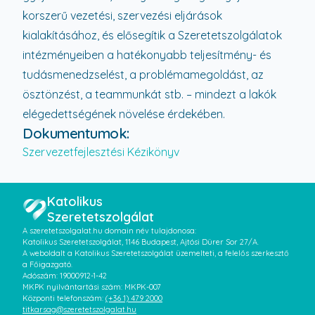
korszerű vezetési, szervezési eljárások
kialakításához, és elősegítik a Szeretetszolgálatok
intézményeiben a hatékonyabb teljesítmény- és
tudásmenedzselést, a problémamegoldást, az
ösztönzést, a teammunkát stb. – mindezt a lakók
elégedettségének növelése érdekében.
Dokumentumok:
Szervezetfejlesztési Kézikönyv
Katolikus
Szeretetszolgálat
A szeretetszolgalat.hu domain név tulajdonosa:
Katolikus Szeretetszolgálat, 1146 Budapest, Ajtósi Dürer Sor 27/A.
A weboldalt a Katolikus Szeretetszolgálat üzemelteti, a felelős szerkesztő
a Főigazgató.
Adószám: 19000912-1-42
MKPK nyilvántartási szám: MKPK-007
Központi telefonszám:
(+36 1) 479 2000
titkarsag@szeretetszolgalat.hu