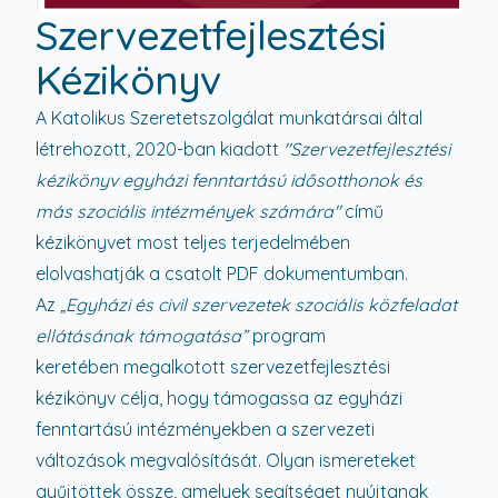
Szervezetfejlesztési
Kézikönyv
A Katolikus Szeretetszolgálat munkatársai által
létrehozott, 2020-ban kiadott
"Szervezetfejlesztési
kézikönyv egyházi fenntartású idősotthonok és
más szociális intézmények számára"
című
kézikönyvet most teljes terjedelmében
elolvashatják a csatolt PDF dokumentumban.
Az
„Egyházi és civil szervezetek szociális közfeladat
ellátásának támogatása”
program
keretében megalkotott szervezetfejlesztési
kézikönyv célja, hogy támogassa az egyházi
fenntartású intézményekben a szervezeti
változások megvalósítását. Olyan ismereteket
gyűjtöttek össze, amelyek segítséget nyújtanak