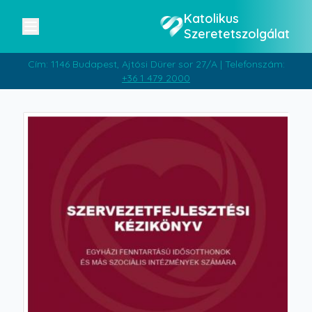
Katolikus
Szeretetszolgálat
Cím: 1146 Budapest, Ajtósi Dürer sor 27/A | Telefonszám:
+36 1 479 2000