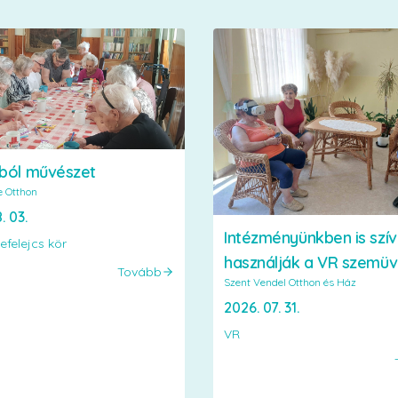
ból művészet
e Otthon
. 03.
Intézményünkben is szí
efelejcs kör
használják a VR szemü
Tovább
Szent Vendel Otthon és Ház
2026. 07. 31.
VR