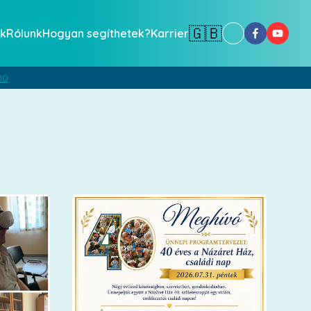
🇬🇧
k
Rólunk
Hogyan segíthetek?
Karrier
00