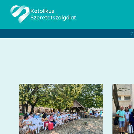
Katolikus
Szeretetszolgálat
C