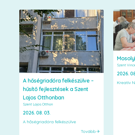
Mosoly
Szent Vinc
2026. 08
A hőségriadóra felkészülve –
Kreatív N
hűsítő fejlesztések a Szent
Lajos Otthonban
Szent Lajos Otthon
2026. 08. 03.
A hőségriadóra felkészülve
Tovább