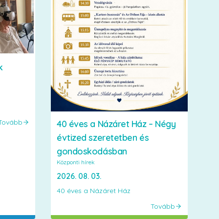
k
Tovább
40 éves a Názáret Ház – Négy
évtized szeretetben és
gondoskodásban
Központi hírek
2026. 08. 03.
40 éves a Názáret Ház
Tovább