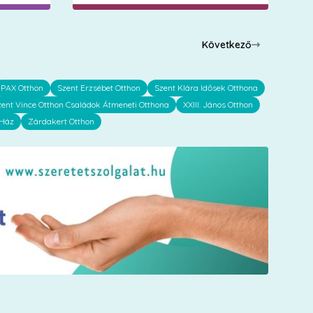
Következő
PAX Otthon
Szent Erzsébet Otthon
Szent Klára Idősek Otthona
zent Vince Otthon Családok Átmeneti Otthona
XXIII. János Otthon
 Ház
Zárdakert Otthon