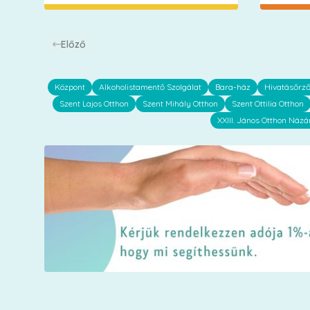
Előző
Központ
Alkoholistamentő Szolgálat
Bara-ház
Hivatásőrz
Szent Lajos Otthon
Szent Mihály Otthon
Szent Ottilia Otthon
XXIII. János Otthon Názá