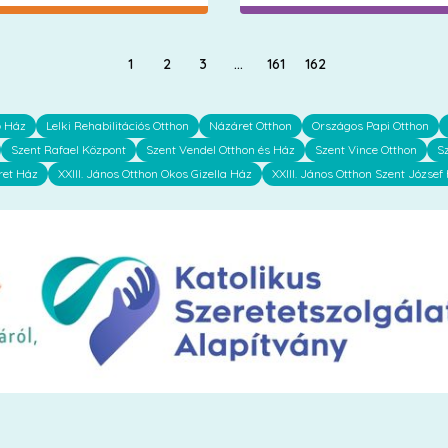
1
2
3
…
161
162
ő Ház
Lelki Rehabilitációs Otthon
Názáret Otthon
Országos Papi Otthon
Szent Rafael Központ
Szent Vendel Otthon és Ház
Szent Vince Otthon
S
ret Ház
XXIII. János Otthon Okos Gizella Ház
XXIII. János Otthon Szent József