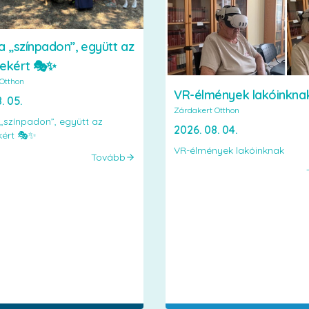
a „színpadon”, együtt az
ekért 🎭✨
Otthon
VR-élmények lakóinkna
. 05.
Zárdakert Otthon
 „színpadon”, együtt az
2026. 08. 04.
kért 🎭✨
VR-élmények lakóinknak
Tovább