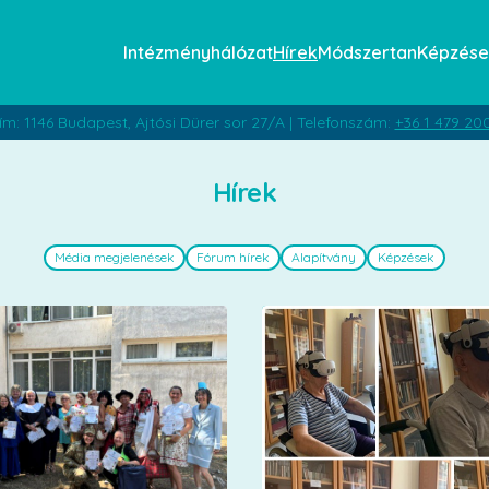
Intézményhálózat
Hírek
Módszertan
Képzése
ím: 1146 Budapest, Ajtósi Dürer sor 27/A | Telefonszám:
+36 1 479 20
Hírek
Média megjelenések
Fórum hírek
Alapítvány
Képzések