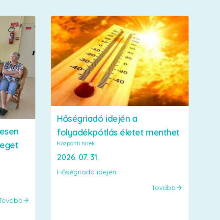
Hőségriadó idején a
vesen
folyadékpótlás életet menthet
Központi hírek
veget
2026. 07. 31.
Hőségriadó idején
Tovább
Tovább