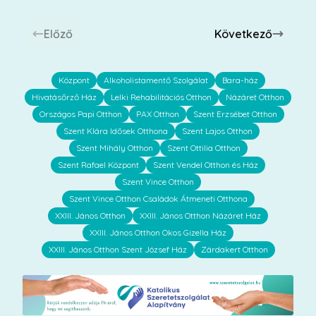
Előző
Következő
Központ
Alkoholistamentő Szolgálat
Bara-ház
Hivatásőrző Ház
Lelki Rehabilitációs Otthon
Názáret Otthon
Országos Papi Otthon
PAX Otthon
Szent Erzsébet Otthon
Szent Klára Idősek Otthona
Szent Lajos Otthon
Szent Mihály Otthon
Szent Ottilia Otthon
Szent Rafael Központ
Szent Vendel Otthon és Ház
Szent Vince Otthon
Szent Vince Otthon Családok Átmeneti Otthona
XXIII. János Otthon
XXIII. János Otthon Názáret Ház
XXIII. János Otthon Okos Gizella Ház
XXIII. János Otthon Szent József Ház
Zárdakert Otthon