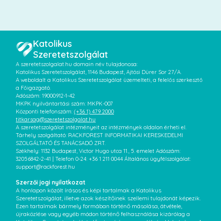
Katolikus
Szeretetszolgálat
A szeretetszolgalat.hu domain név tulajdonosa:
Katolikus Szeretetszolgálat, 1146 Budapest, Ajtósi Dürer Sor 27/A.
A weboldalt a Katolikus Szeretetszolgálat üzemelteti, a felelős szerkesztő
a Főigazgató.
Adószám: 19000912-1-42
MKPK nyilvántartási szám: MKPK-007
Központi telefonszám:
(+36 1) 479 2000
titkarsag@szeretetszolgalat.hu
A szeretetszolgálat intézményeit az intézmények oldalon érheti el.
Tárhely szolgáltató: RACKFOREST INFORMATIKAI KERESKEDELMI
SZOLGÁLTATÓ ÉS TANÁCSADÓ ZRT.
Székhely: 1132 Budapest, Victor Hugo utca 11., 5. emelet Adószám:
32056842-2-41 | Telefon 0-24: +36 1 211 0044 Általános ügyfélszolgálat:
support@rackforest.hu
Szerzői jogi nyilatkozat
A honlapon közölt írásos és képi tartalmak a Katolikus
Szeretetszolgálat, illetve azok készítőinek szellemi tulajdonát képezik.
Ezen tartalmak bármely formában történő másolása, átvétele,
újraközlése vagy egyéb módon történő felhasználása kizárólag a