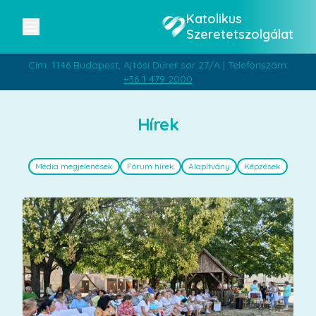
Katolikus
Szeretetszolgálat
Cím: 1146 Budapest, Ajtósi Dürer sor 27/A | Telefonszám:
+36 1 479 2000
Hírek
Média megjelenések
Fórum hírek
Alapítvány
Képzések