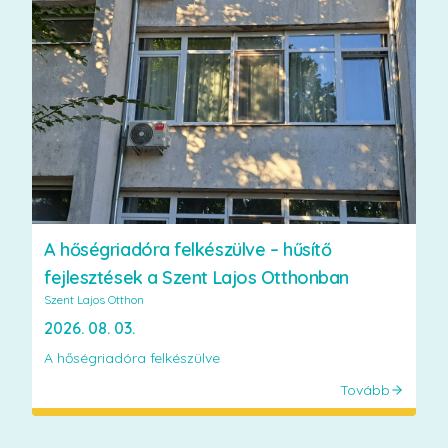
A hőségriadóra felkészülve – hűsítő
fejlesztések a Szent Lajos Otthonban
Szent Lajos Otthon
2026. 08. 03.
A hőségriadóra felkészülve
Tovább