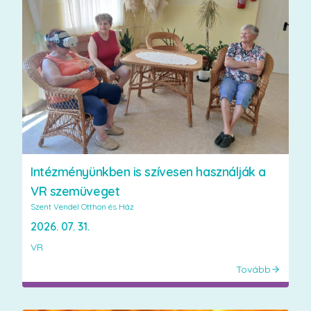
Intézményünkben is szívesen használják a
VR szemüveget
Szent Vendel Otthon és Ház
2026. 07. 31.
VR
Tovább