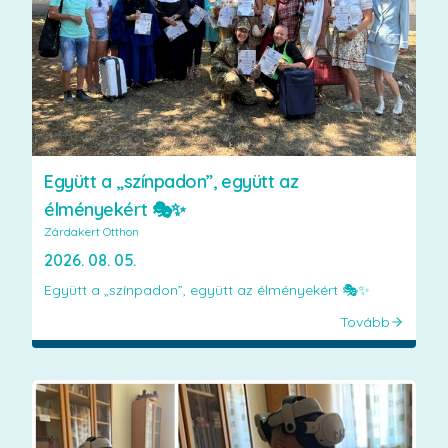
Együtt a „színpadon”, együtt az
élményekért 🎭✨
Zárdakert Otthon
2026. 08. 05.
Együtt a „színpadon”, együtt az élményekért 🎭✨
Tovább