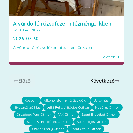
A vándorló rózsafüzér intézményünkben
Zárdakert Otthon
2026. 07. 30.
A vándorló rózsafüzér intézményünkben
Tovább
Előző
Következő
Központ
Alkoholistamentő Szolgálat
Bara-ház
Hivatásőrző Ház
Lelki Rehabilitációs Otthon
Názáret Otthon
Országos Papi Otthon
PAX Otthon
Szent Erzsébet Otthon
Szent Klára Idősek Otthona
Szent Lajos Otthon
Szent Mihály Otthon
Szent Ottilia Otthon