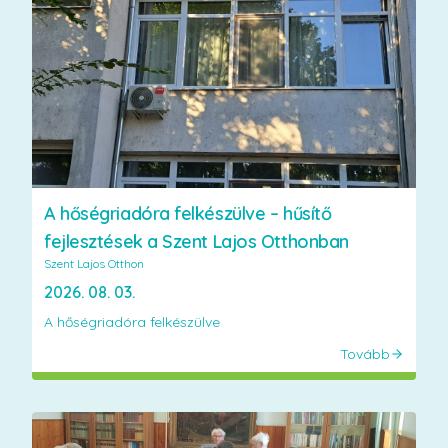
A hőségriadóra felkészülve – hűsítő
fejlesztések a Szent Lajos Otthonban
Szent Lajos Otthon
2026. 08. 03.
A hőségriadóra felkészülve
Tovább