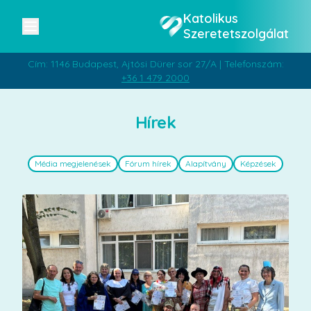
Katolikus
Szeretetszolgálat
Cím: 1146 Budapest, Ajtósi Dürer sor 27/A | Telefonszám:
+36 1 479 2000
Hírek
Média megjelenések
Fórum hírek
Alapítvány
Képzések