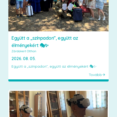
Együtt a „színpadon”, együtt az
élményekért 🎭✨
Zárdakert Otthon
2026. 08. 05.
Együtt a „színpadon”, együtt az élményekért 🎭✨
Tovább