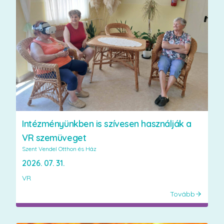
Intézményünkben is szívesen használják a
VR szemüveget
Szent Vendel Otthon és Ház
2026. 07. 31.
VR
Tovább