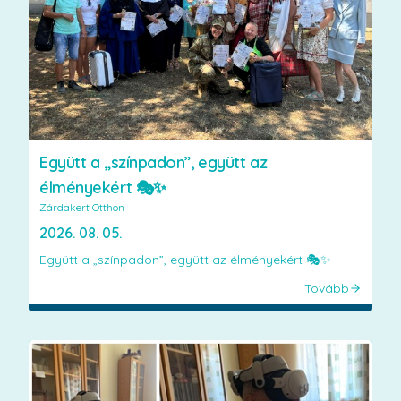
Együtt a „színpadon”, együtt az
élményekért 🎭✨
Zárdakert Otthon
2026. 08. 05.
Együtt a „színpadon”, együtt az élményekért 🎭✨
Tovább