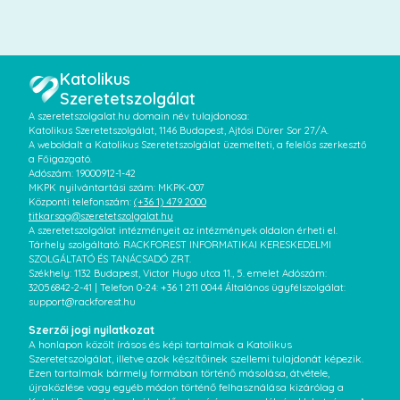
Katolikus
Szeretetszolgálat
A szeretetszolgalat.hu domain név tulajdonosa:
Katolikus Szeretetszolgálat, 1146 Budapest, Ajtósi Dürer Sor 27/A.
A weboldalt a Katolikus Szeretetszolgálat üzemelteti, a felelős szerkesztő
a Főigazgató.
Adószám: 19000912-1-42
MKPK nyilvántartási szám: MKPK-007
Központi telefonszám:
(+36 1) 479 2000
titkarsag@szeretetszolgalat.hu
A szeretetszolgálat intézményeit az intézmények oldalon érheti el.
Tárhely szolgáltató: RACKFOREST INFORMATIKAI KERESKEDELMI
SZOLGÁLTATÓ ÉS TANÁCSADÓ ZRT.
Székhely: 1132 Budapest, Victor Hugo utca 11., 5. emelet Adószám:
32056842-2-41 | Telefon 0-24: +36 1 211 0044 Általános ügyfélszolgálat:
support@rackforest.hu
Szerzői jogi nyilatkozat
A honlapon közölt írásos és képi tartalmak a Katolikus
Szeretetszolgálat, illetve azok készítőinek szellemi tulajdonát képezik.
Ezen tartalmak bármely formában történő másolása, átvétele,
újraközlése vagy egyéb módon történő felhasználása kizárólag a