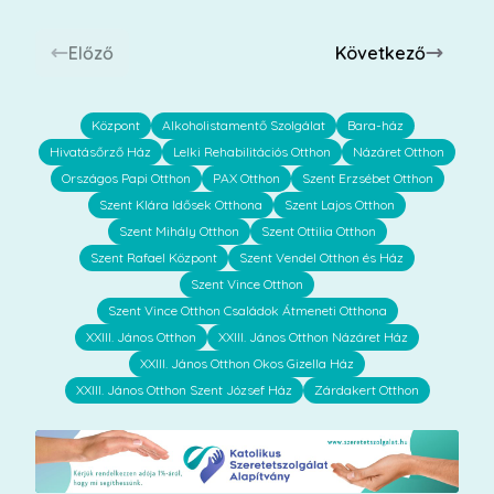
Előző
Következő
Központ
Alkoholistamentő Szolgálat
Bara-ház
Hivatásőrző Ház
Lelki Rehabilitációs Otthon
Názáret Otthon
Országos Papi Otthon
PAX Otthon
Szent Erzsébet Otthon
Szent Klára Idősek Otthona
Szent Lajos Otthon
Szent Mihály Otthon
Szent Ottilia Otthon
Szent Rafael Központ
Szent Vendel Otthon és Ház
Szent Vince Otthon
Szent Vince Otthon Családok Átmeneti Otthona
XXIII. János Otthon
XXIII. János Otthon Názáret Ház
XXIII. János Otthon Okos Gizella Ház
XXIII. János Otthon Szent József Ház
Zárdakert Otthon