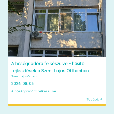
A hőségriadóra felkészülve – hűsítő
fejlesztések a Szent Lajos Otthonban
Szent Lajos Otthon
2026. 08. 03.
A hőségriadóra felkészülve
Tovább