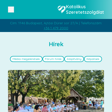
Katolikus
Szeretetszolgálat
Cím: 1146 Budapest, Ajtósi Dürer sor 27/A | Telefonszám:
+36 1 479 2000
Hírek
Média megjelenések
Fórum hírek
Alapítvány
Képzések