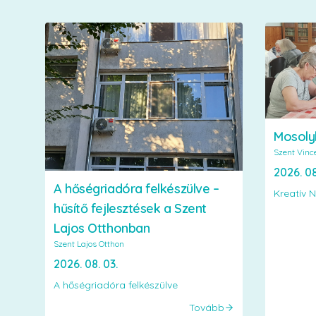
Mosoly
Szent Vinc
2026. 08
A hőségriadóra felkészülve –
Kreatív N
hűsítő fejlesztések a Szent
Lajos Otthonban
Szent Lajos Otthon
2026. 08. 03.
A hőségriadóra felkészülve
Tovább