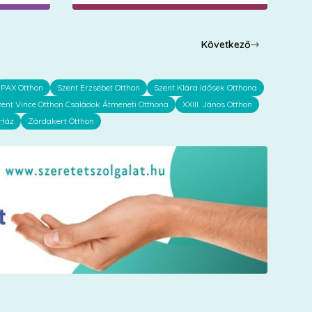
Következő
PAX Otthon
Szent Erzsébet Otthon
Szent Klára Idősek Otthona
zent Vince Otthon Családok Átmeneti Otthona
XXIII. János Otthon
 Ház
Zárdakert Otthon