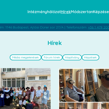
Intézményhálózat
Hírek
Módszertan
Képzése
ím: 1146 Budapest, Ajtósi Dürer sor 27/A | Telefonszám:
+36 1 479 20
Hírek
Média megjelenések
Fórum hírek
Alapítvány
Képzések