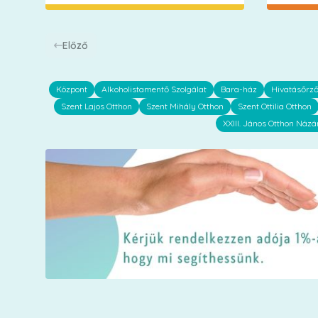
Előző
Központ
Alkoholistamentő Szolgálat
Bara-ház
Hivatásőrz
Szent Lajos Otthon
Szent Mihály Otthon
Szent Ottilia Otthon
XXIII. János Otthon Názá