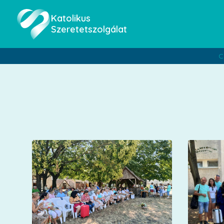
Katolikus
Szeretetszolgálat
C