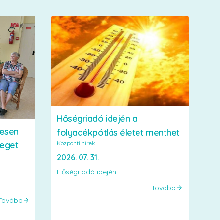
Hőségriadó idején a
vesen
folyadékpótlás életet menthet
Központi hírek
veget
2026. 07. 31.
Hőségriadó idején
Tovább
Tovább