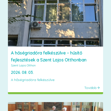
A hőségriadóra felkészülve – hűsítő
fejlesztések a Szent Lajos Otthonban
Szent Lajos Otthon
2026. 08. 03.
A hőségriadóra felkészülve
Tovább