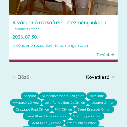
A vándorló rózsafüzér intézményünkben
Zárdakert Otthon
2026. 07. 30.
A vándorló rózsafüzér intézményünkben
Tovább
Előző
Következő
Központ
Alkoholistamentő Szolgálat
Bara-ház
Hivatásőrző Ház
Lelki Rehabilitációs Otthon
Názáret Otthon
Országos Papi Otthon
PAX Otthon
Szent Erzsébet Otthon
Szent Klára Idősek Otthona
Szent Lajos Otthon
Szent Mihály Otthon
Szent Ottilia Otthon