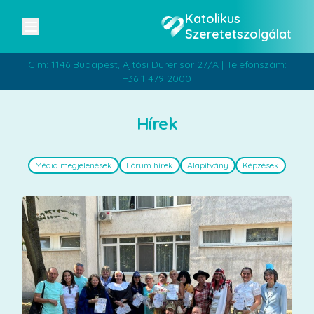
Katolikus
Szeretetszolgálat
Cím: 1146 Budapest, Ajtósi Dürer sor 27/A | Telefonszám:
+36 1 479 2000
Hírek
Média megjelenések
Fórum hírek
Alapítvány
Képzések