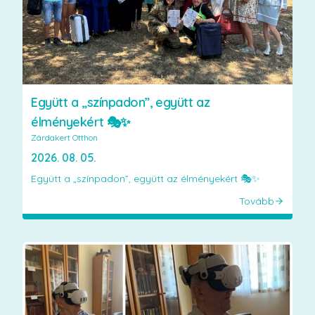
Együtt a „színpadon”, együtt az
élményekért 🎭✨
Zárdakert Otthon
2026. 08. 05.
Együtt a „színpadon”, együtt az élményekért 🎭✨
Tovább